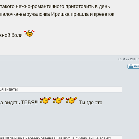
 такого нежно-романтичного приготовить в день
 палочка-выручалочка Иришка пришла и креветок
овной боли
05 Фев 2010 
бя видеть!
да видеть ТЕБЯ!!!
Ты где это
ая!!!!! Умничка необыкновенная! На вкус, я думаю, выше всяких