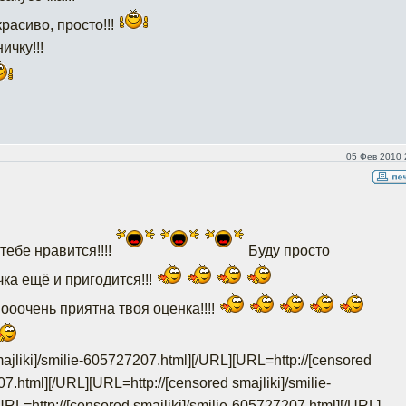
красиво, просто!!!
ичку!!!
05 Фев 2010 
 тебе нравится!!!!
Буду просто
чка ещё и пригодится!!!
оочень приятна твоя оценка!!!!
ajliki]/smilie-605727207.html]
[/URL][URL=http://[censored
07.html]
[/URL][URL=http://[censored smajliki]/smilie-
URL=http://[censored smajliki]/smilie-605727207.html]
[/URL]