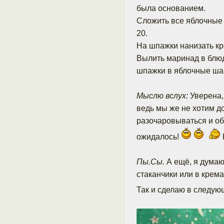
была основанием.
Сложить все яблочные 
20.
На шпажки нанизать кр
Вылить маринад в блюдо
шпажки в яблочные шар
Мыслю вслух:
Уверена,
ведь мы же не хотим д
разочаровываться и оби
ожидалось!
Пы.Сы.
А ещё, я думаю,
стаканчики или в крем
Так и сделаю в следую