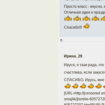
Просто класс - вкусно, 
Отличная идея к праздн
Спасибо!!!
Ирина_29
Ируся, я таак рада, что
счастлива, если закусо
СПАСИБО, Ирусь, мне о
[URL=http://[censored sm
smajliki]/smilie-6057272
605727207.html]
[/URL][