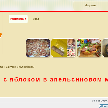
Форумы
Регистрация
Вход
пты
»
Закуски и бутерброды
и с яблоком в апельсиновом 
вом маринаде
05 Фев 2010 