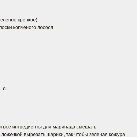
зеленое крепкое)
лоски копченого лосося
 л.
 и все ингредиенты для маринада смешать.
 ложечкой вырезать шарики, так чтобы зеленая кожура