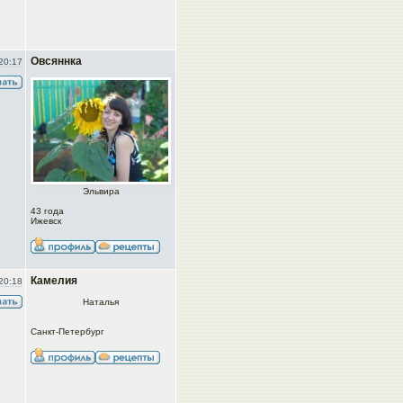
Овсяннка
20:17
Эльвира
43 года
Ижевск
Камелия
20:18
Наталья
Санкт-Петербург