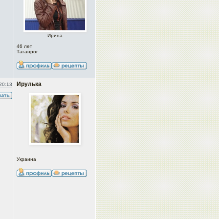
Ирина
46 лет
Таганрог
Ирулька
20:13
Украина