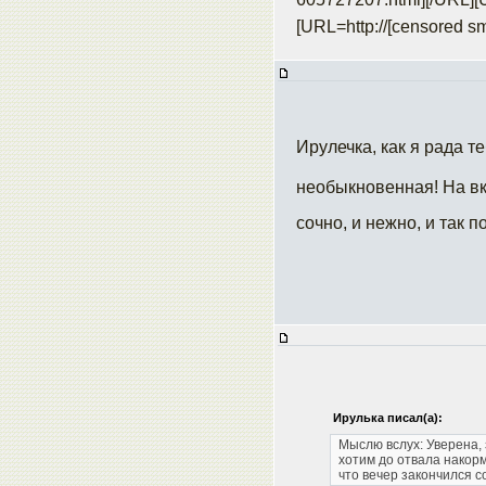
[URL=http://[censored sm
Ирулечка, как я рада те
необыкновенная! На вк
сочно, и нежно, и так 
Ирулька писал(а):
Мыслю вслух: Уверена, 
хотим до отвала накор
что вечер закончился со