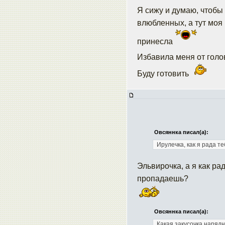
Я сижу и думаю, чтобы
влюбленных, а тут моя
принесла
Избавила меня от гол
Буду готовить
Овсяннка писал(а):
Ирулечка, как я рада те
Эльвирочка, а я как ра
пропадаешь?
Овсяннка писал(а):
Какая закусочка нарядн