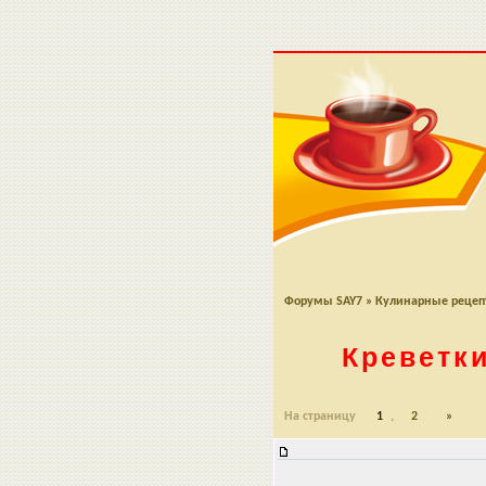
Форумы SAY7
»
Кулинарные реце
Креветк
На страницу
1
,
2
»
Креветки с яблоком в апельсино