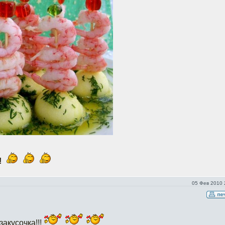
!
05 Фев 2010 
акусочка!!!