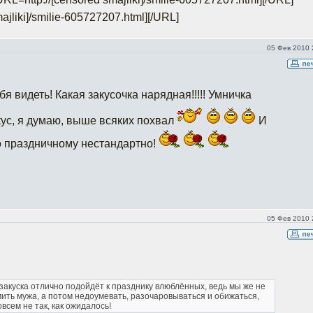
ajliki]/smilie-605727207.html]
[/URL]
05 Фев 2010 
бя видеть! Какая закусочка нарядная!!!!! Умничка
ус, я думаю, выше всяких похвал
И
по праздничному нестандартно!
05 Фев 2010 
закуска отлично подойдёт к празднику влюблённых, ведь мы же не
мить мужа, а потом недоумевать, разочаровываться и обижаться,
всем не так, как ожидалось!