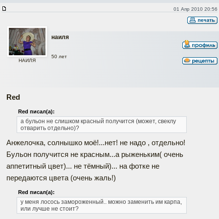
01 Апр 2010 20:56
наиля
50 лет
НАИЛЯ
Red
Red писал(а):
а бульон не слишком красный получится (может, свеклу
отварить отдельно)?
Анжелочка, солнышко моё!...нет! не надо , отдельно!
Бульон получится не красным...а рыженьким( очень
аппетитный цвет)... не тёмный)... на фотке не
передаются цвета (очень жаль!)
Red писал(а):
у меня лосось замороженный.. можно заменить им карпа,
или лучше не стоит?