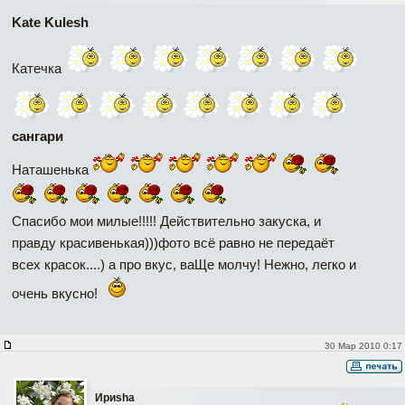
Kate Kulesh
Катечка
сангари
Наташенька
Спасибо мои милые!!!!! Действительно закуска, и
правду красивенькая)))фото всё равно не передаёт
всех красок....) а про вкус, ваЩе молчу! Нежно, легко и
очень вкусно!
30 Мар 2010 0:17
Ириshа