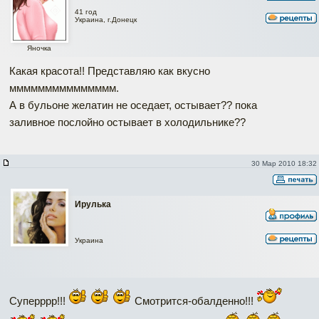
41 год
Украина, г.Донецк
Яночка
Какая красота!! Представляю как вкусно
ммммммммммммммм.
А в бульоне желатин не оседает, остывает?? пока
заливное послойно остывает в холодильнике??
30 Мар 2010 18:32
Ирулька
Украина
Суперррр!!!
Смотрится-обалденно!!!