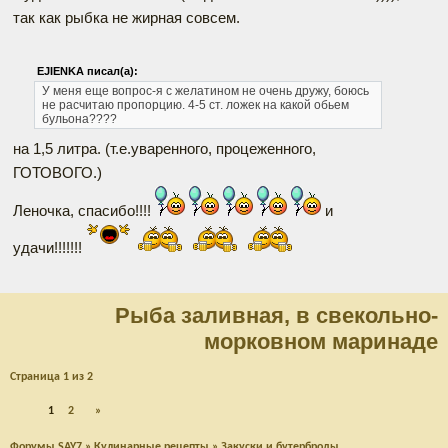
так как рыбка не жирная совсем.
EJIENKA писал(а):
У меня еще вопрос-я с желатином не очень дружу, боюсь
не расчитаю пропорцию. 4-5 ст. ложек на какой обьем
бульона????
на 1,5 литра. (т.е.уваренного, процеженного,
ГОТОВОГО.)
Леночка, спасибо!!!!
и
удачи!!!!!!!
Рыба заливная, в свекольно-
морковном маринаде
Страница
1
из
2
1
2
»
Форумы SAY7
»
Кулинарные рецепты
»
Закуски и бутерброды