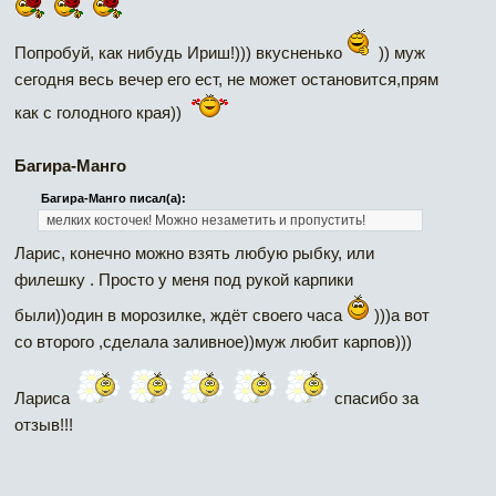
Попробуй, как нибудь Ириш!))) вкусненько
)) муж
сегодня весь вечер его ест, не может остановится,прям
как с голодного края))
Багира-Манго
Багира-Манго писал(а):
мелких косточек! Можно незаметить и пропустить!
Ларис, конечно можно взять любую рыбку, или
филешку . Просто у меня под рукой карпики
были))один в морозилке, ждёт своего часа
)))а вот
со второго ,сделала заливное))муж любит карпов)))
Лариса
спасибо за
отзыв!!!