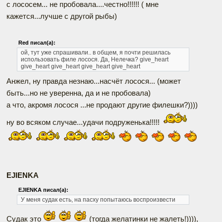
с лососем... не пробовала....честно!!!!!! ( мне
кажется...лучше с другой рыбы)
Red писал(а):
ой, тут уже спрашивали.. в общем, я почти решилась
использовать филе лосося. Да, Нелечка? give_heart
give_heart give_heart give_heart give_heart
Анжел, ну правда незнаю...насчёт лосося... (может
быть...но не уверенна, да и не пробовала)
а что, акромя лосося ...не продают другие филешки?))))
ну во всяком случае...удачи подруженька!!!!!
EJIENKA
EJIENKA писал(а):
У меня судак есть, на пасху попытаюсь воспроизвести
Судак это
(тогда желатинки не жалеть!)))),