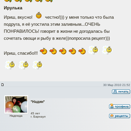
Ирулька
Ириш, вкусно!
честно!))) у меня только что была
подруга, я её угостила этим заливным...ОЧЕНЬ
ПОНРАВИЛОСЬ! говорит в жизни не догодалась бы
сочетать овощи и рыбу в желе))попросила рецепт)))
Ириш, спасибо!!!
30 Мар 2010 21:52
*Надин*
45 лет
Надежда
г. Барнаул