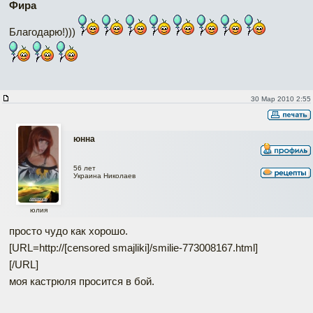
Фира
Благодарю!)))
30 Мар 2010 2:55
юнна
56 лет
Украина Николаев
юлия
просто чудо как хорошо.
[URL=http://[censored smajliki]/smilie-773008167.html]
[/URL]
моя кастрюля просится в бой.