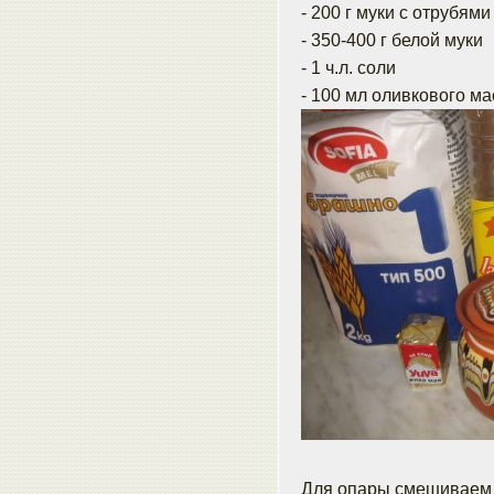
- 200 г муки с отрубями
- 350-400 г белой муки
- 1 ч.л. соли
- 100 мл оливкового м
Для опары смешиваем 2