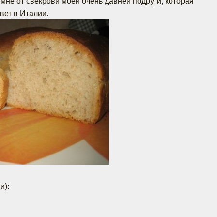
 мне от свекрови моей очень давней подруги, которая
вет в Италии.
и):