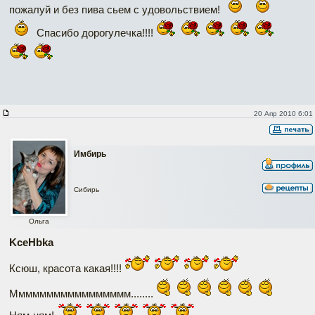
пожалуй и без пива сьем с удовольствием!
Спасибо дорогулечка!!!!
20 Апр 2010 6:01
Имбирь
Сибирь
Ольга
KceHbka
Ксюш, красота какая!!!!
Ммммммммммммммммм........