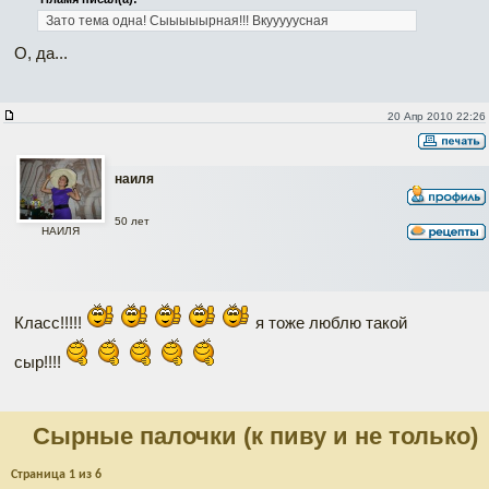
Зато тема одна! Сыыыыырная!!! Вкууууусная
О, да...
20 Апр 2010 22:26
наиля
50 лет
НАИЛЯ
Класс!!!!!
я тоже люблю такой
сыр!!!!
Cырные палочки (к пиву и не только)
Страница
1
из
6