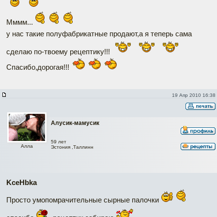
Мммм...
у нас такие полуфабрикатные продают,а я теперь сама
сделаю по-твоему рецептику!!!
Спасибо,дорогая!!!
19 Апр 2010 16:38
Алусик-мамусик
59 лет
Алла
Эстония ,Таллинн
KceHbka
Просто умопомрачительные сырные палочки