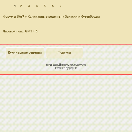
1
2
3
4
5
6
»
Форумы SAY7
»
Кулинарные рецепты
»
Закуски и бутерброды
Часовой пояс: GMT + 6
Кулинарные рецепты
Форумы
Кулинарный форум
forum.say7.info
Powered by
phpBB