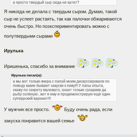
а просто твердый сыр сюда не катит?
Я никогда не делала с твердым сыром. Думаю, такой
сыр не успеет растаять, так как палочки обжариваются
очень быстро. Но поэкспериментировать можно с
полутвердыми сырами
Ирулька
Иришенька, спасибо за внимание
Ирулька писал(а):
а мы вот только вчера с папой моим дискуссировали по
поводу какие бывают закуски к пиву!!! У папы опыта,
скажу по секрету маловато, знает только сухарики да
рыбу солёную , вот я ему и продемонстрирую ещё один
суперрский вариант!!!
У мужчин все просто.
Буду очень рада, если
закуска понравится вашей семье