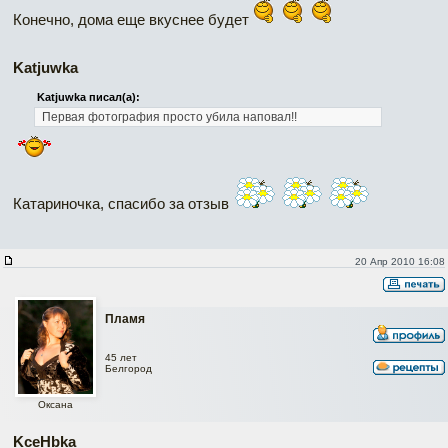
Конечно, дома еще вкуснее будет
Katjuwka
Katjuwka писал(а):
Первая фотография просто убила наповал!!
Катариночка, спасибо за отзыв
20 Апр 2010 16:08
Пламя
45 лет
Белгород
Оксана
KceHbka