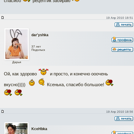
спасибо
рецептик забираю
19 Апр 2010 18:51
dar'yshka
37 лет
Подольск
Дарья
Ой, как здорово
и просто, и конечно ооочень
вкусно)))))
Ксенька, спасибо большое!
19 Апр 2010 18:56
KceHbka