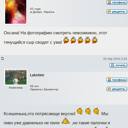
42 года
м.Дніпро, Україна
Оксана! На фотографию смотреть невозможно, этот
тянущийся сыр сводит с ума!
20 Апр 2010 2:32
Lakshmi
58 лет
Анжелика
Украина,г.Кременчуг
Ксюшенька,это потрясающе вкусно!
Мы
пиво уже давненько не пили
,но такие палочки я