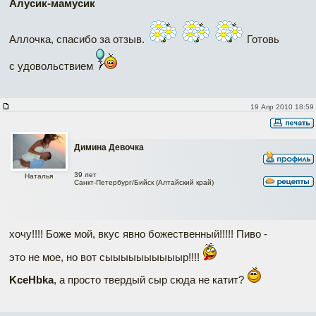
Алусик-мамусик
Аллочка, спасибо за отзыв.
Готовь
с удовольствием
19 Апр 2010 18:59
Димина Девочка
39 лет
Наталья
Санкт-Петербург/Бийск (Алтайский край)
хочу!!!! Боже мой, вкус явно божественный!!!!! Пиво -
это не мое, но вот сыыыыыыыыыыр!!!!
KceHbka
, а просто твердый сыр сюда не катит?