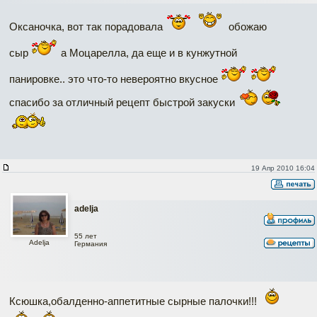
Оксаночка, вот так порадовала
обожаю
сыр
а Моцарелла, да еще и в кунжутной
панировке.. это что-то невероятно вкусное
спасибо за отличный рецепт быстрой закуски
19 Апр 2010 16:04
adelja
55 лет
Adelja
Германия
Ксюшка,обалденно-аппетитные сырные палочки!!!