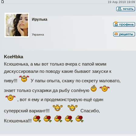
19 Апр 2010 19:09
Ирулька
Украина
KceHbka
Ксюшенька, а мы вот только вчера с папой моим
дискуссировали по поводу какие бывают закуски к
пиву!!!
У папы опыта, скажу по секрету маловато,
знает только сухарики да рыбу солёную
, вот я ему и продемонстрирую ещё один
суперрский вариант!!!
Спасибо,
Ксюшенька!!!