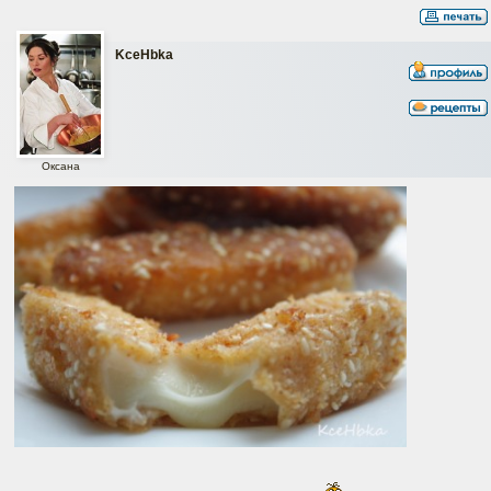
KceHbka
Оксана