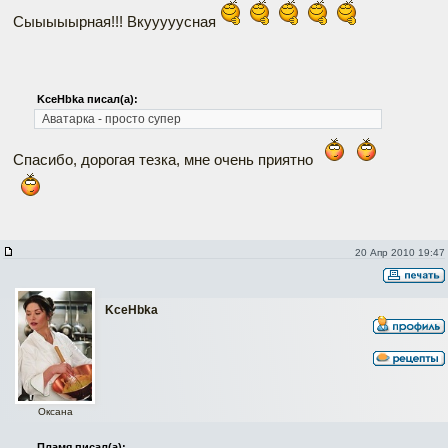
Сыыыыырная!!! Вкууууусная
KceHbka писал(а):
Аватарка - просто супер
Спасибо, дорогая тезка, мне очень приятно
20 Апр 2010 19:47
KceHbka
Оксана
Пламя писал(а):