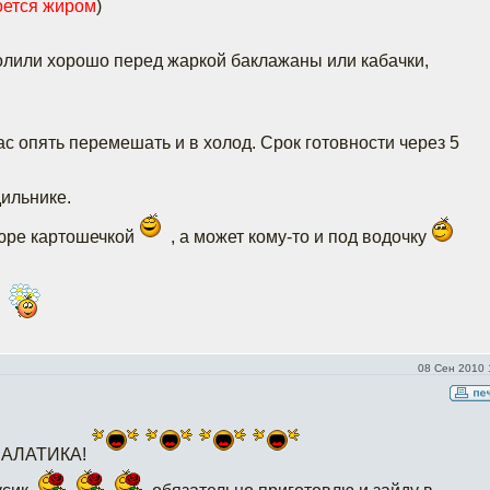
оется жиром
)
посолили хорошо перед жаркой баклажаны или кабачки,
с опять перемешать и в холод. Срок готовности через 5
дильнике.
пюре картошечкой
, а может кому-то и под водочку
08 Сен 2010 
САЛАТИКА!