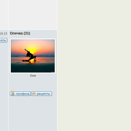
Олечка (31)
18:15
Оля