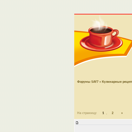
Форумы SAY7
»
Кулинарные реце
На страницу
1
,
2
»
Закуска "Зимний салат"