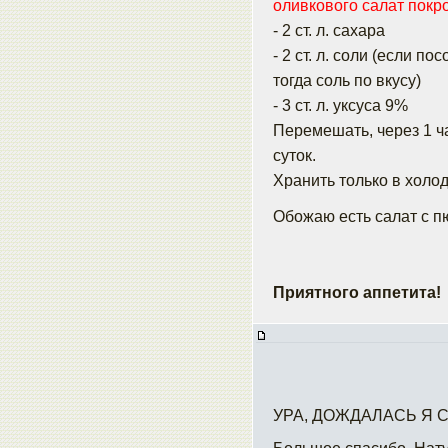
оливкового салат покр
- 2 ст. л. сахара
- 2 ст. л. соли (если 
тогда соль по вкусу)
- 3 ст. л. уксуса 9%
Перемешать, через 1 ча
суток.
Хранить только в холо
Обожаю есть сaлат с 
Приятного аппетита!
УРА, ДОЖДАЛАСЬ Я 