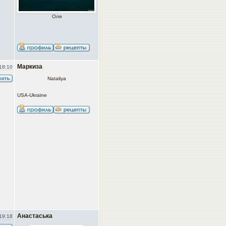
Оля
Маркиза
18:10
Nataliya
USA-Ukraine
Анастаська
19:18