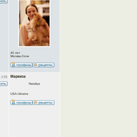
40 лет
Москва-Сочи
Маркиза
 1:01
Nataliya
USA-Ukraine