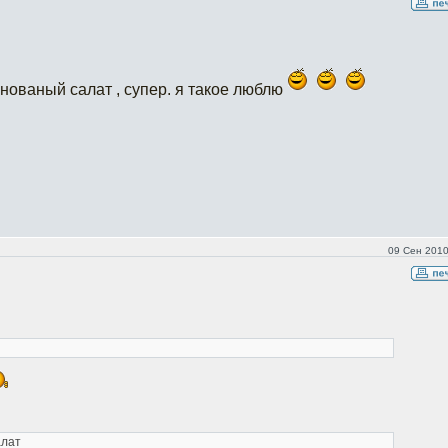
инованый салат , супер. я такое люблю
09 Сен 2010
алат