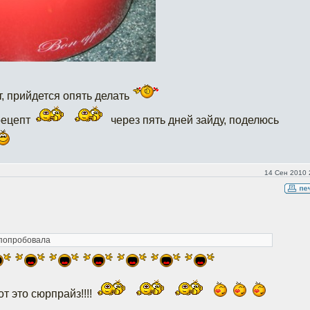
т, прийдется опять делать
рецепт
через пять дней зайду, поделюсь
14 Сен 2010 
 попробовала
т это сюрпрайз!!!!