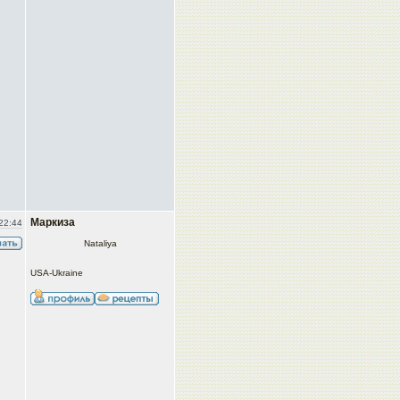
Маркиза
22:44
Nataliya
USA-Ukraine