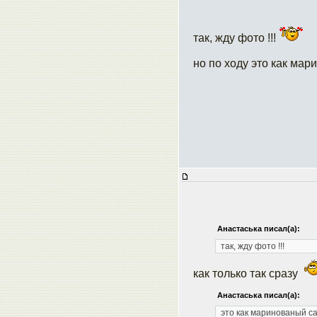
так, жду фото !!!
но по ходу это как мар
Анастаська писал(а):
так, жду фото !!!
как только так сразу
Анастаська писал(а):
это как маринованый с