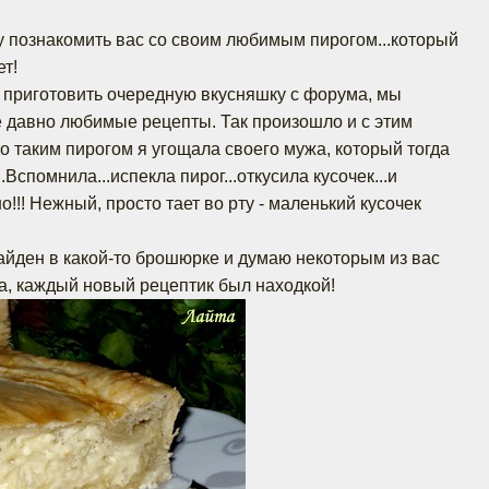
у познакомить вас со своим любимым пирогом...который
ет!
 приготовить очередную вкусняшку с форума, мы
 давно любимые рецепты. Так произошло и с этим
то таким пирогом я угощала своего мужа, который тогда
Вспомнила...испекла пирог...откусила кусочек...и
о!!! Нежный, просто тает во рту - маленький кусочек
айден в какой-то брошюрке и думаю некоторым из вас
да, каждый новый рецептик был находкой!