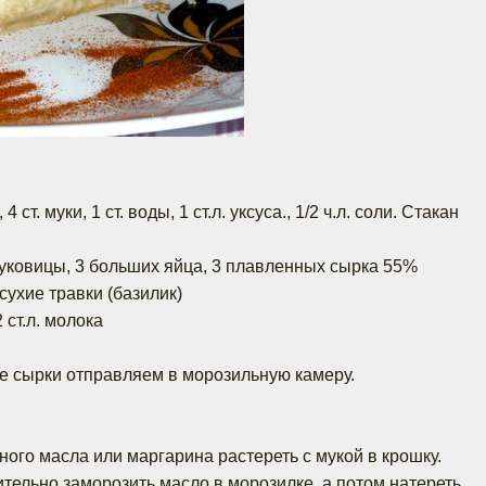
:
 ст. муки, 1 ст. воды, 1 ст.л. уксуса., 1/2 ч.л. соли. Стакан
уковицы, 3 больших яйца, 3 плавленных сырка 55%
 сухие травки (базилик)
2 ст.л. молока
е сырки отправляем в морозильную камеру.
ного масла или маргарина растереть с мукой в крошку.
тельно заморозить масло в морозилке, а потом натереть