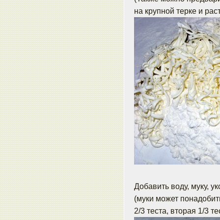
на крупной терке и рас
Добавить воду, муку, у
(муки может понадобить
2/3 теста, вторая 1/3 т