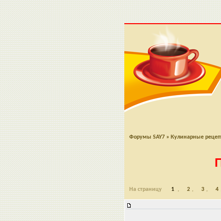
Форумы SAY7
»
Кулинарные реце
На страницу
1
,
2
,
3
,
4
Пирог с плавленными сырками