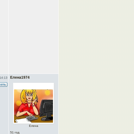
Елена1974
14:13
Елена
51 год