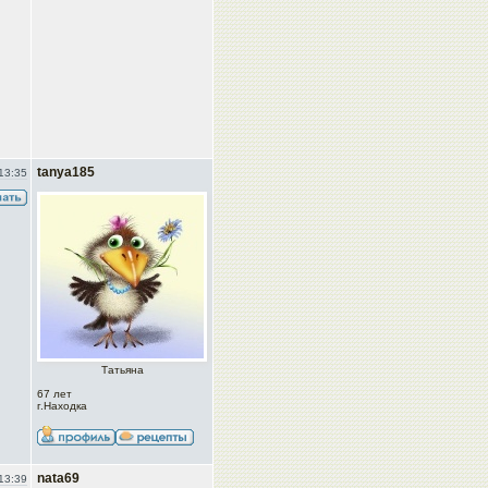
tanya185
13:35
Татьяна
67 лет
г.Находка
nata69
13:39