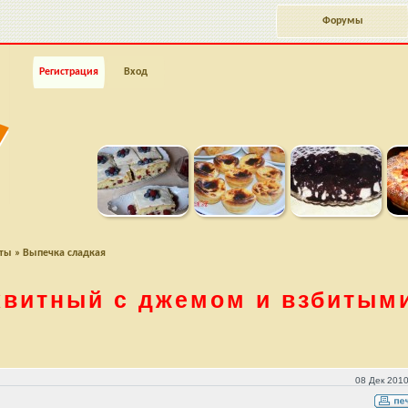
Форумы
Регистрация
Вход
пты
»
Выпечка сладкая
квитный с джемом и взбитым
битыми сливками
08 Дек 2010