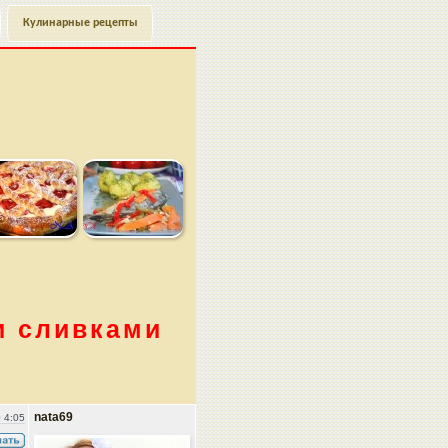
Кулинарные рецепты
и сливками
nata69
 4:05