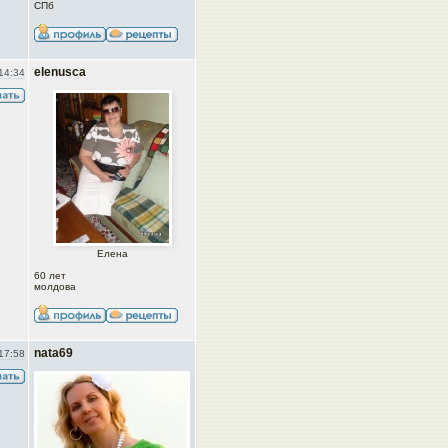
СПб
elenusca
14:34
Елена
60 лет
молдова
nata69
17:58