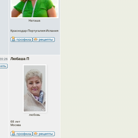
Наташа
Краснодар-Португалия-Испания
Любаша П
20:26
любовь
68 лет
Москва