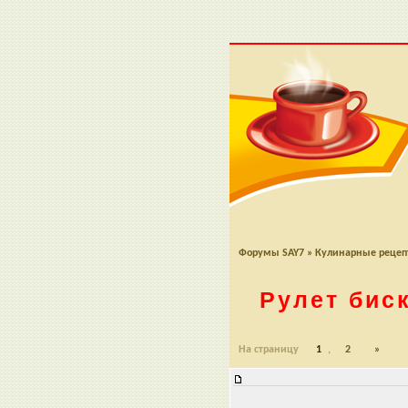
Форумы SAY7
»
Кулинарные реце
Рулет бис
На страницу
1
,
2
»
Рулет бисквитный с джемом и вз