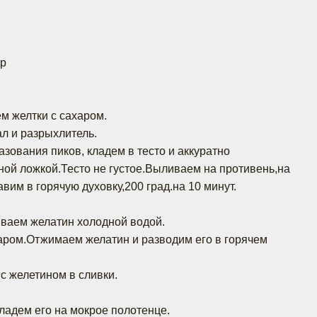
гр
м желтки с сахаром.
л и разрыхлитель.
зования пиков, кладем в тесто и аккуратно
ой ложкой.Тесто не густое.Выливаем на противень,на
вим в горячую духовку,200 град.на 10 минут.
иваем желатин холодной водой.
аром.Отжимаем желатин и разводим его в горячем
с желетином в сливки.
ладем его на мокрое полотенце.