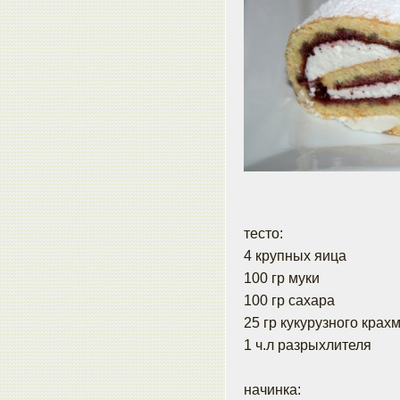
тесто:
4 крупных яица
100 гр муки
100 гр сахара
25 гр кукурузного крах
1 ч.л разрыхлителя
начинка: