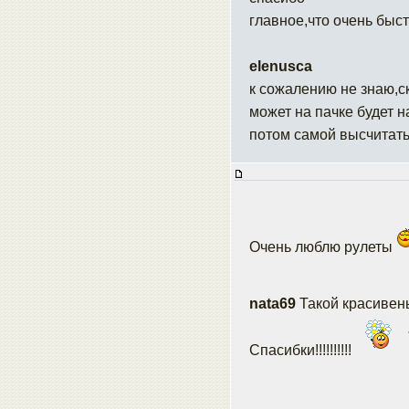
главное,что очень быс
elenusca
к сожалению не знаю,ск
может на пачке будет н
потом самой высчитат
Очень люблю рулеты
nata69
Такой красивен
Спасибки!!!!!!!!!!