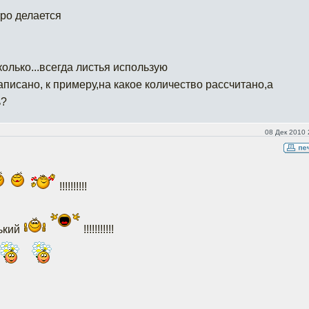
тро делается
олько...всегда листья использую
аписано, к примеру,на какое количество рассчитано,а
ь?
08 Дек 2010 
!!!!!!!!!!
ький
!!!!!!!!!!!