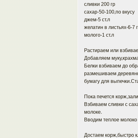
сливки 200 гр
сахар-50-100,по вкусу
джем-5 ст.л
желатин в листьях-6-7 
молого-1 ст.л
Растираем или взбивае
Добавляем муку,крахма
Белки взбиваем до обра
размешиваем деревянн
бумагу для выпечки.Ста
Пока печется корж,зал
Взбиваем сливки с сах
молоке.
Вводим теплое молоко 
Достаем корж,быстро к