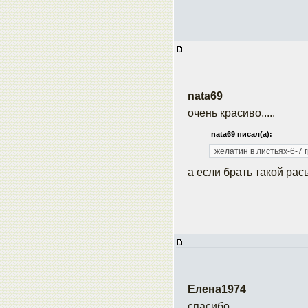
nata69
очень красиво,....
nata69 писал(а):
желатин в листьях-6-7 
а если брать
такой рас
Елена1974
спасибо