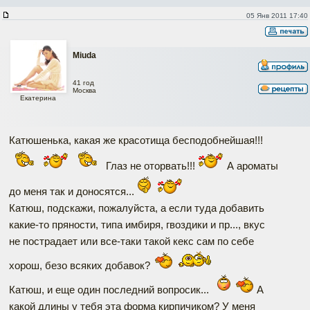
05 Янв 2011 17:40
Miuda
41 год
Москва
Екатерина
Катюшенька, какая же красотища бесподобнейшая!!!
Глаз не оторвать!!!
А ароматы
до меня так и доносятся...
Катюш, подскажи, пожалуйста, а если туда добавить
какие-то пряности, типа имбиря, гвоздики и пр..., вкус
не пострадает или все-таки такой кекс сам по себе
хорош, безо всяких добавок?
Катюш, и еще один последний вопросик...
А
какой длины у тебя эта форма кирпичиком? У меня