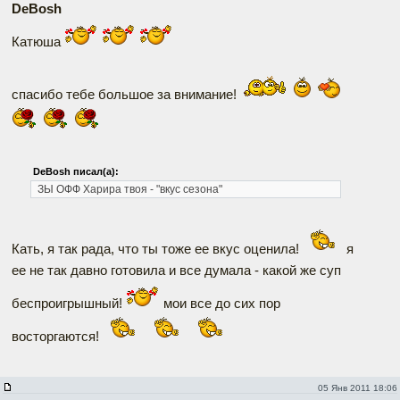
DeBosh
Катюша
спасибо тебе большое за внимание!
DeBosh писал(а):
ЗЫ ОФФ Харира твоя - "вкус сезона"
Кать, я так рада, что ты тоже ее вкус оценила!
я
ее не так давно готовила и все думала - какой же суп
беспроигрышный!
мои все до сих пор
восторгаются!
05 Янв 2011 18:06