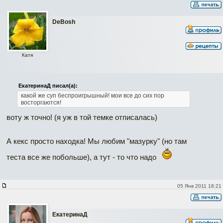
DeBosh
Катя
ЕкатеринаД писал(а):
какой же суп беспроигрышный! мои все до сих пор
восторгаются!
воту ж точно! (я уж в той темке отписалась)
А кекс просто находка! Мы любим "мазурку" (но там
теста все же побольше), а тут - то что надо
05 Янв 2011 18:21
ЕкатеринаД