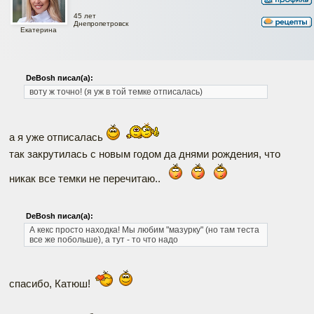
45 лет
Днепропетровск
Екатерина
DeBosh писал(а):
воту ж точно! (я уж в той темке отписалась)
а я уже отписалась
так закрутилась с новым годом да днями рождения, что
никак все темки не перечитаю..
DeBosh писал(а):
А кекс просто находка! Мы любим "мазурку" (но там теста
все же побольше), а тут - то что надо
спасибо, Катюш!