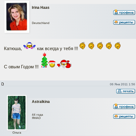
Irina Haas
Deutschland
Катюша,
как всегда у тебя !!!
С овым Годом !!!
06 Янв 2011 1:56
Astralkina
44 года
ЯНАО
Ольга