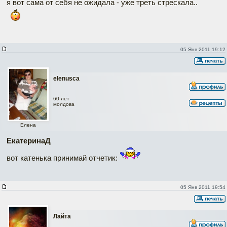
я вот сама от себя не ожидала - уже треть стрескала..
05 Янв 2011 19:12
elenusca
60 лет
молдова
Елена
ЕкатеринаД
вот катенька принимай отчетик:
05 Янв 2011 19:54
Лайта