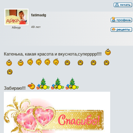
fatimadg
49 лет
Айнур
Катенька, какая красота и вкуснота,суперррр!!!!
Забираю!!!