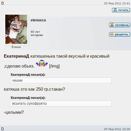
05 Янв 2011 15:41
elenusca
60 лет
молдова
Елена
ЕкатеринаД
катюшенька такой вкусный и красивый
,сделаю обьяз.
[/img]
ЕкатеринаД писал(а):
чашки
катюша это как 250 гр.стакан?
ЕкатеринаД писал(а):
всыпать сухофрукты
-целыми?
05 Янв 2011 16:39