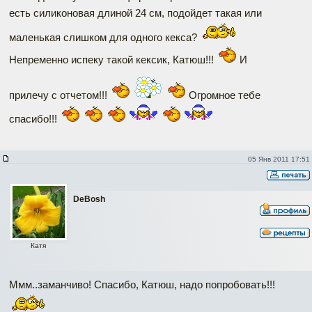
есть силиконовая длиной 24 см, подойдет такая или
маленькая слишком для одного кекса?
Непременно испеку такой кексик, Катюш!!!
И
прилечу с отчетом!!!
Огромное тебе
спасибо!!!
05 Янв 2011 17:51
DeBosh
Катя
Ммм..заманчиво! Спасибо, Катюш, надо попробовать!!!