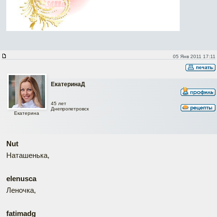
05 Янв 2011 17:11
ЕкатеринаД
45 лет
Днепропетровск
Екатерина
Nut
Наташенька,
elenusca
Леночка,
fatimadg