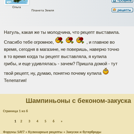
Ольга
Планета Земля
Натуль, какая же ты молодчина, что рецепт выставила.
Спасибо тебе огромное,
, и главное во
время, сегодня в магазине, не поверишь, наверно точно
в то время когда ты рецепт выставляла, я купила
грибы, и еще удивлялась - зачем? Пришла домой - тут
твой рецепт, ну, думаю, понятно почему купила
Телепатия!
Шампиньоны с беконом-закуска
Страница
1
из
6
1
2
3
4
5
6
»
Форумы SAY7
»
Кулинарные рецепты
»
Закуски и бутерброды