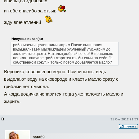
Ириша,на здоровье!
и тебе спасибо за отзыв
жду впечатлений
Никушка писал(а):
рибы моем и целенькими жарим.После выкипания
воды,наливаем масло,кладем рубленный лук,жарим до
золотистого цвета.
Наталья,добрый вечер! Я правильно
поняла - вначале грибы жарятся как бы сами по себе, "в
собственном соку", и только потом добавляется масло?
Вероника,совершенно верно.Шампиньоны ведь
выделают воду на сковороде и класть масло сразу с
грибами нет смысла.
А когда водичка испарится,тогда уже положить масло и
жарить.
31 Окт 2012 21:53
nata69