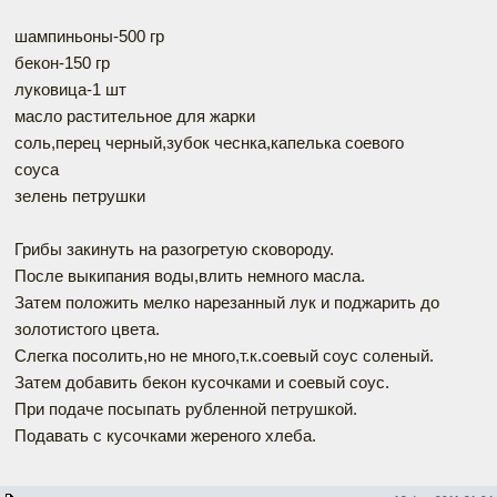
шампиньоны-500 гр
бекон-150 гр
луковица-1 шт
масло растительное для жарки
соль,перец черный,зубок чеснка,капелька соевого
соуса
зелень петрушки
Грибы закинуть на разогретую сковороду.
После выкипания воды,влить немного масла.
Затем положить мелко нарезанный лук и поджарить до
золотистого цвета.
Слегка посолить,но не много,т.к.соевый соус соленый.
Затем добавить бекон кусочками и соевый соус.
При подаче посыпать рубленной петрушкой.
Подавать с кусочками жереного хлеба.