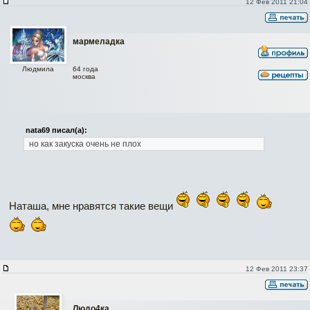
12 Фев 2011 21:04
мармеладка
64 года
Людмила
москва
nata69 писал(а):
но как закуска очень не плох
Наташа, мне нравятся такие вещи
12 Фев 2011 23:37
Людо4ка