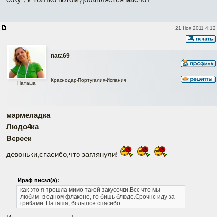
21 Ноя 2011 4:12
nata69
Краснодар-Португалия-Испания
Наташа
мармеладка
Людо4ка
Вереск
девоньки,спасибо,что заглянули!
Ираф писал(а):
как это я прошла мимо такой закусочки.Все что мы
любим- в одном флаконе, то бишь блюде.Срочно иду за
грибами.
Наташа, большое спасибо.