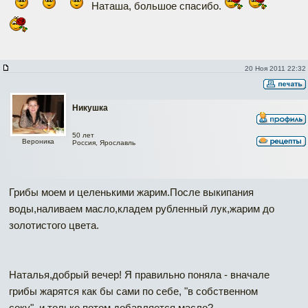
Наташа, большое спасибо.
Re: Грибы с беконом-закуска
20 Ноя 2011 22:32
Никушка
50 лет
Вероника
Россия, Ярославль
Грибы моем и целенькими жарим.После выкипания
воды,наливаем масло,кладем рубленный лук,жарим до
золотистого цвета.
Наталья,добрый вечер! Я правильно поняла - вначале
грибы жарятся как бы сами по себе, "в собственном
соку", и только потом добавляется масло?