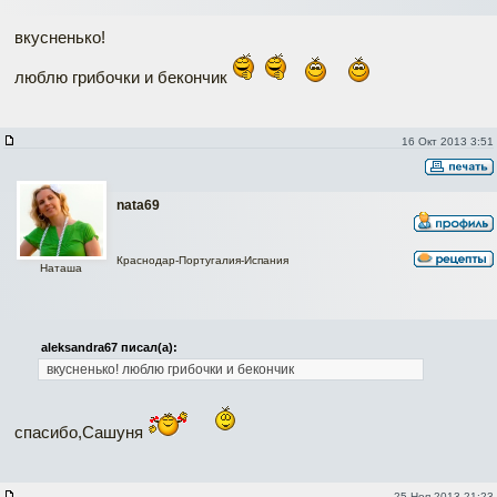
вкусненько!
люблю грибочки и бекончик
16 Окт 2013 3:51
nata69
Краснодар-Португалия-Испания
Наташа
aleksandra67 писал(а):
вкусненько!
люблю грибочки и бекончик
спасибо,Сашуня
25 Ноя 2013 21:23