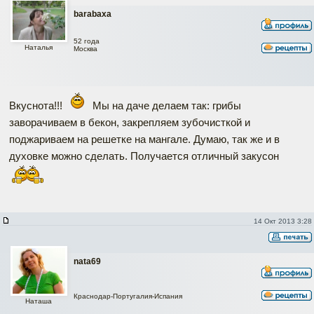
barabaxa
52 года
Наталья
Москва
Вкуснота!!!
Мы на даче делаем так: грибы
заворачиваем в бекон, закрепляем зубочисткой и
поджариваем на решетке на мангале. Думаю, так же и в
духовке можно сделать. Получается отличный закусон
14 Окт 2013 3:28
nata69
Краснодар-Португалия-Испания
Наташа