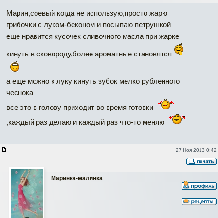
Марин,соевый когда не использую,просто жарю
грибочки с луком-беконом и посыпаю петрушкой
еще нравится кусочек сливочного масла при жарке
кинуть в сковороду,более ароматные становятся
а еще можно к луку кинуть зубок мелко рубленного
чеснока
все это в голову приходит во время готовки
,каждый раз делаю и каждый раз что-то меняю
27 Ноя 2013 0:42
Маринка-малинка