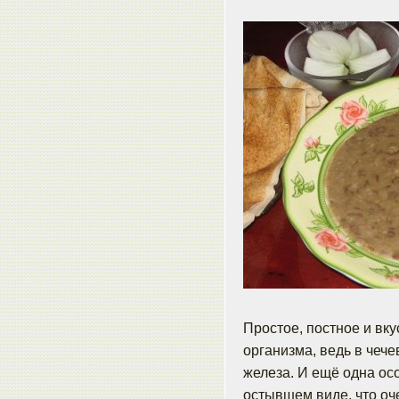
Простое, постное и вк
организма, ведь в чече
железа. И ещё одна ос
остывшем виде, что оч