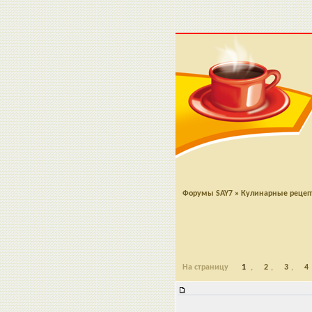
Форумы SAY7
»
Кулинарные реце
На страницу
1
,
2
,
3
,
4
Мжаддара по-ливански