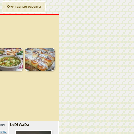
Кулинарные рецепты
LeDi WaDa
18:19