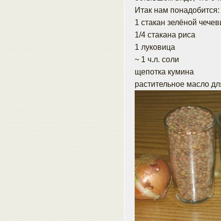
Итак нам понадобится:
1 стакан зелёной чече
1/4 стакана риса
1 луковица
~ 1 ч.л. соли
щепотка кумина
растительное масло дл