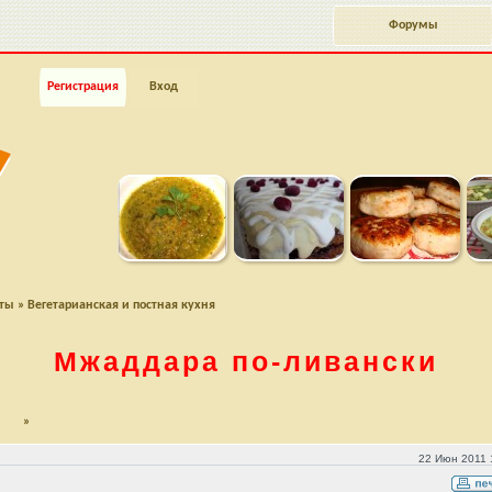
Форумы
Регистрация
Вход
пты
»
Вегетарианская и постная кухня
Мжаддара
по-ливански
»
22 Июн 2011 