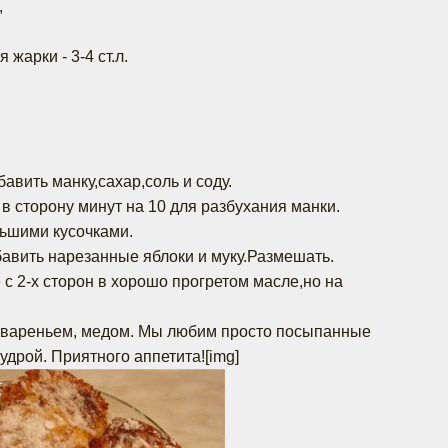
,
жарки - 3-4 ст.л.
бавить манку,сахар,соль и соду.
в сторону минут на 10 для разбухания манки.
ьшими кусочками.
авить нарезанные яблоки и муку.Размешать.
 с 2-х сторон в хорошо прогретом масле,но на
, вареньем, медом. Мы любим просто посыпанные
удрой. Приятного аппетита![img]