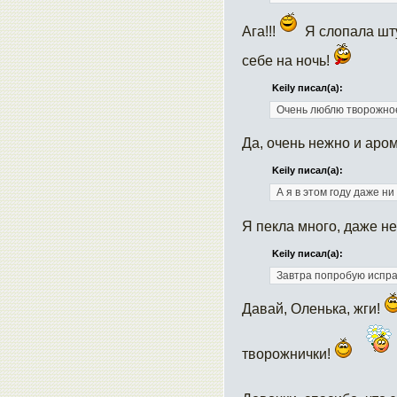
Ага!!!
Я слопала шту
себе на ночь!
Keily писал(а):
Очень люблю творожное 
Да, очень нежно и аро
Keily писал(а):
А я в этом году даже н
Я пекла много, даже н
Keily писал(а):
Завтра попробую испра
Давай, Оленька, жги!
творожнички!