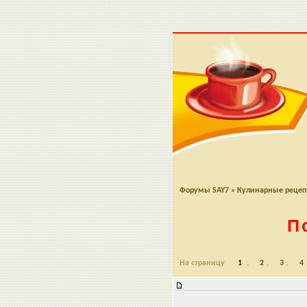
Форумы SAY7
»
Кулинарные реце
П
На страницу
1
,
2
,
3
,
4
Посадские яблочные творожники