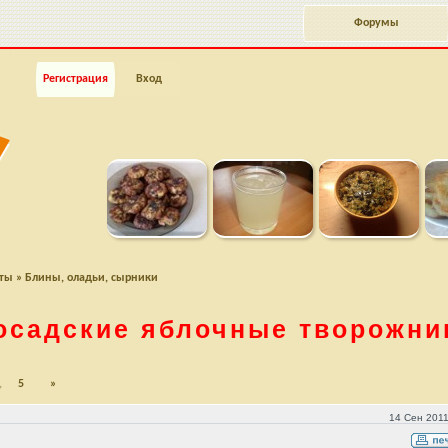
Форумы
Регистрация
Вход
пты
»
Блины, оладьи, сырники
осадские яблочные творожни
,
5
»
14 Сен 2011