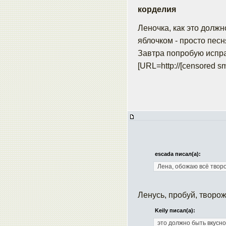
корделия
Леночка, как это должн
яблочком - просто песн
Завтра попробую испра
[URL=http://[censored sm
escada писал(а):
Лена, обожаю всё творо
Ленусь, пробуй, творо
Keily писал(а):
это должно быть вкусно