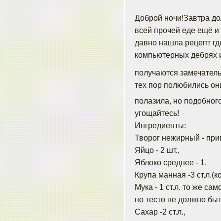
Доброй ночи!Завтра дол
всей прочей еде ещё и
давно нашла рецепт где
компьютерных дебрях и
получаются замечател
тех пор полюбились он
полазила, но подобног
угощайтесь!
Ингредиенты:
Творог нежирный - прим
Яйцо - 2 шт.,
Яблоко среднее - 1,
Крупа манная -3 ст.л.(
Мука - 1 ст.л. то же са
но тесто не должно бы
Сахар -2 ст.л.,