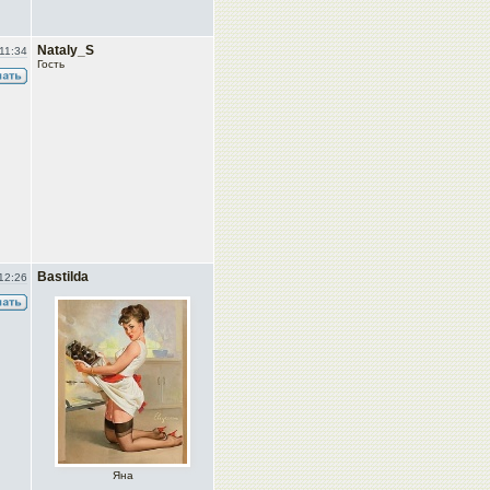
Nataly_S
11:34
Гость
Bastilda
12:26
Яна