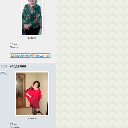
Ольга
67 лет
Пенза
корделия
 2:09
елена
57 лет
Ростов