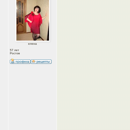
елена
57 лет
Ростов