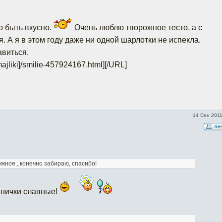
о быть вкусно.
Очень люблю творожное тесто, а с
я. А я в этом году даже ни одной шарлотки не испекла.
виться.
ajliki]/smilie-457924167.html]
[/URL]
14 Сен 2011
жное , конечно забираю, спасибо!
жнички славные!