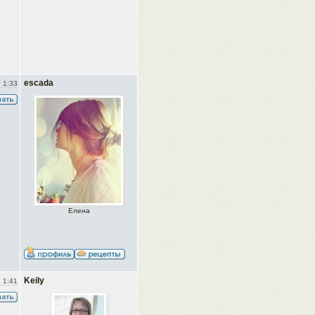
escada
 1:33
Елена
Keily
 1:41