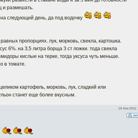
 и размешать.
на следующий день, да под водочку
равных пропорциях. лук, морковь, свекла, картошка.
сус 6%. на 3,5 литра борща 3 ст ложки. тода свекла
пмидоры кислые на терке, тогда уксуса чуть меньше.
 в томате.
целиком картофель, морковь, лук, сладкий или
ульон станет еще более вкусным.
19 Ноя 2011 