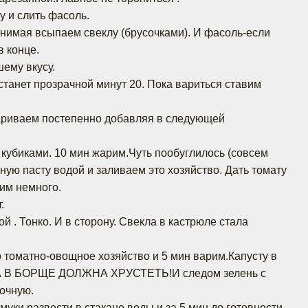
у и слить фасоль.
нимая всыпаем свеклу (брусочками). И фасоль-если
 конце.
ему вкусу.
станет прозрачной минут 20. Пока вариться ставим
риваем постепенно добавляя в следующей
у кубиками. 10 мин жарим.Чуть пообуглилось (совсем
ную пасту водой и заливаем это хозяйство. Дать томату
лим немного.
.
й . Тонко. И в сторону. Свекла в кастрюле стала
о томатно-овощное хозяйство и 5 мин варим.Капусту в
А В БОРЩЕ ДОЛЖНА ХРУСТЕТЬ!И следом зелень с
очную.
уки развести в стакане воды и за 5 мин до готовности