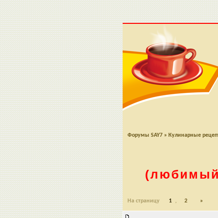
Форумы SAY7
»
Кулинарные реце
(любимый 
На страницу
1
,
2
»
Борщ (любимый рецепт, который 