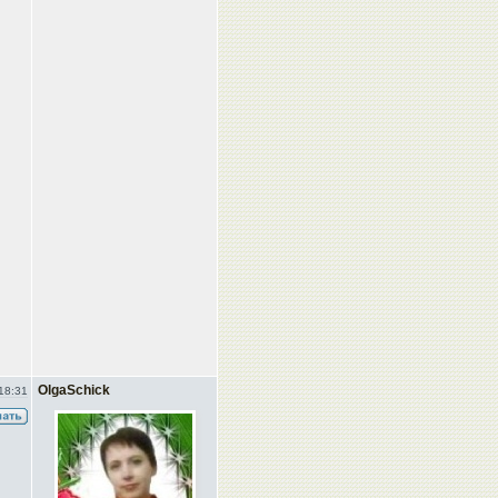
OlgaSchick
18:31