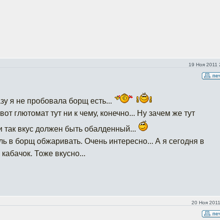
19 Ноя 2011 
азу я не пробовала борщ есть...
от глютомат тут ни к чему, конечно... Ну зачем же тут
 и так вкус должен быть обалденный...
ь в борщ обжаривать. Очень интересно... А я сегодня в
абачок. Тоже вкусно...
20 Ноя 2011