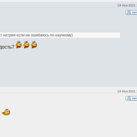
19 Ноя 2011 
ат натрия если не ошибаюсь по научному)
адость?
19 Ноя 2011 
ь