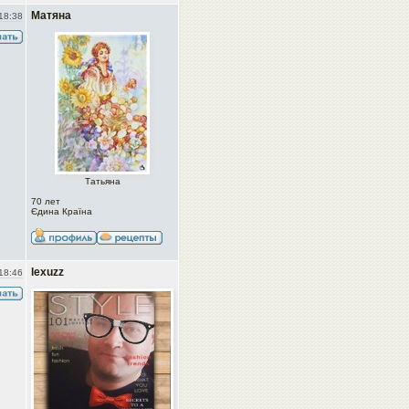
Матяна
18:38
Татьяна
70 лет
Єдина Країна
lexuzz
18:46