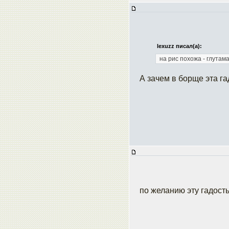
lexuzz писал(а):
на рис похожа - глутам
А зачем в борще эта г
по желанию эту гадост