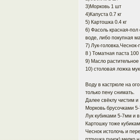
3)Морковь 1 шт
4)Капуста 0.7 кг
5) Картошка 0.4 кг
6) Фасоль красная-пол 
воде, либо покупная м
7) Лук-головка.Чеснок-п
8 ) Томатная паста 100 
9) Масло растительное 
10) столовая ложка му
Воду в кастрюле на ого
только пену снимать.
Далее свёклу чистим и
Морковь брусочками 5-7
Лук кубиками 5-7мм и в
Картошку тоже кубиками
Чеснок истолочь и пер
птрушка пучок) мелко н