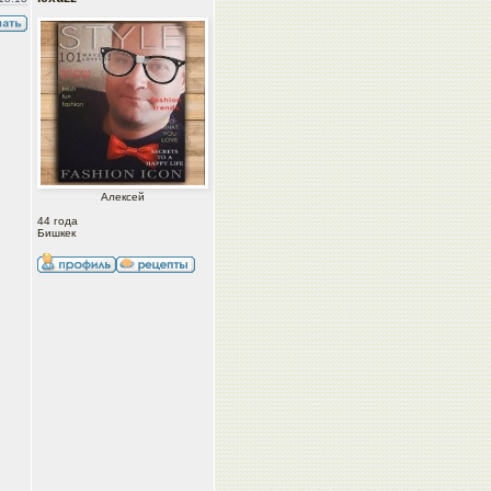
Алексей
44 года
Бишкек