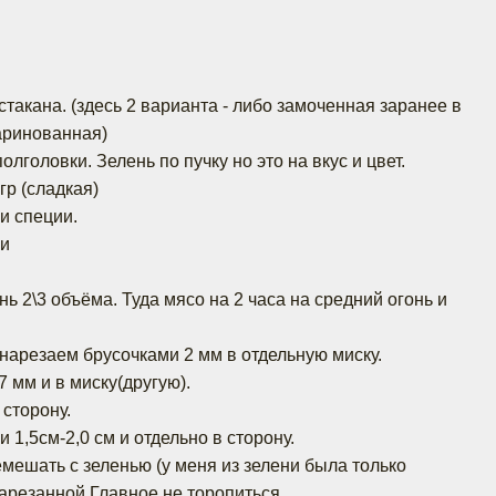
стакана. (здесь 2 варианта - либо замоченная заранее в
аринованная)
олголовки. Зелень по пучку но это на вкус и цвет.
гр (сладкая)
и специи.
ки
нь 2\3 объёма. Туда мясо на 2 часа на средний огонь и
 нарезаем брусочками 2 мм в отдельную миску.
 мм и в миску(другую).
 сторону.
 1,5см-2,0 см и отдельно в сторону.
емешать с зеленью (у меня из зелени была только
арезанной.Главное не торопиться .