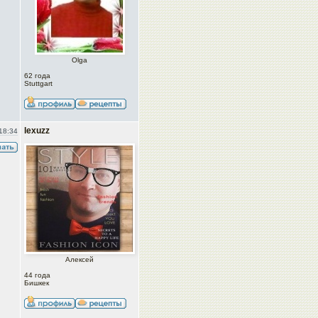
Olga
62 года
Stuttgart
lexuzz
18:34
Алексей
44 года
Бишкек