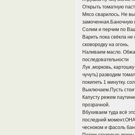
Открыть томатную паст
Мясо сварилось. Не вы
замоченная.Баночную в
Солим и перчим по Ваш
Варить пока свёкла не 
сковородку на огонь.
Наливаем масло. Обжа
последовательности
Лук ,морковь, картошк
чучуть) разводим томат
покипеть 1 минутку. со
Выключаем.Пусть стоит
Капусту режем паутинко
прозрачной.
Вбухиваем туда всё эт
последний момент.ОН
чесноком и фасоль бан
Потом столовую ложку м