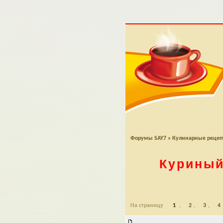
Форумы SAY7
»
Кулинарные реце
Курины
На страницу
1
,
2
,
3
,
4
Куриный хлебец (обед по минус 6