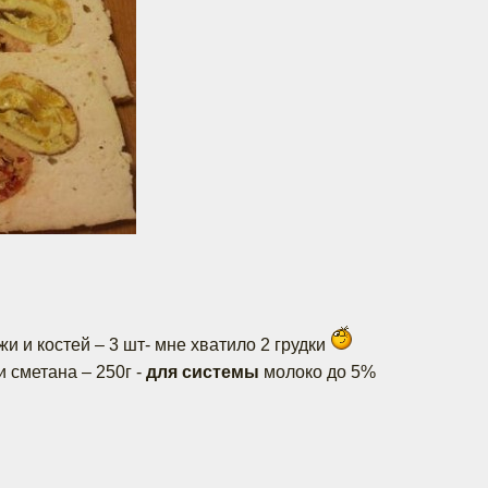
жи и костей – 3 шт- мне хватило 2 грудки
 сметана – 250г -
для системы
молоко до 5%