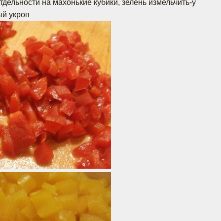
тдельности на махонькие кубики, зелень измельчить-у
й укроп