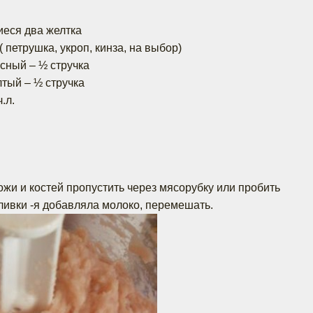
иеся два желтка
 петрушка, укроп, кинза, на выбор)
асный – ½ стручка
лтый – ½ стручка
.л.
кожи и костей пропустить через мясорубку или пробить
ливки -я добавляла молоко, перемешать.