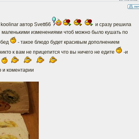
koolinar автор Svett66
и сразу решила
и маленькими изменениями чтоб можно было кушать по
 обед
- такое блюдо будет красивым дополнением
никто к вам не прицепится что вы ничего не едите
-и
е
о и коментарии