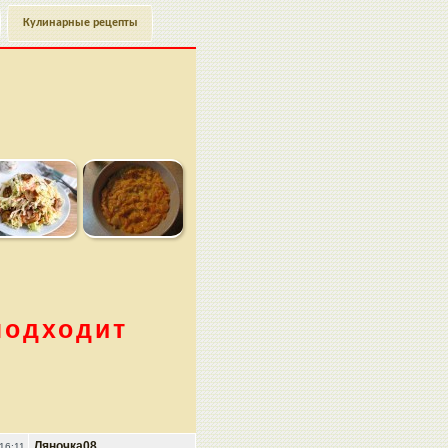
Кулинарные рецепты
подходит
Ляночка08
16:11