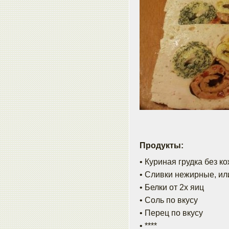
Продукты:
• Куриная грудка без ко
• Сливки нежирные, или
• Белки от 2х яиц
• Соль по вкусу
• Перец по вкусу
• ****