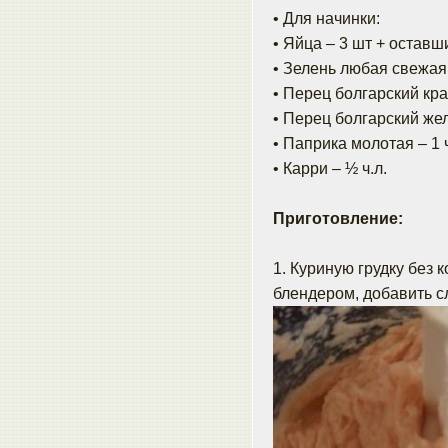
• Для начинки:
• Яйца – 3 шт + оставш
• Зелень любая свежая(
• Перец болгарский кр
• Перец болгарский же
• Паприка молотая – 1 ч
• Карри – ½ ч.л.
Приготовление:
1. Куриную грудку без 
блендером, добавить с