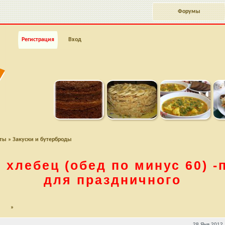
Форумы
Регистрация
Вход
пты
»
Закуски и бутерброды
й хлебец
(обед по минус 60)
-
для праздничного
»
0) -подходит для праздничного
28 Янв 2012 