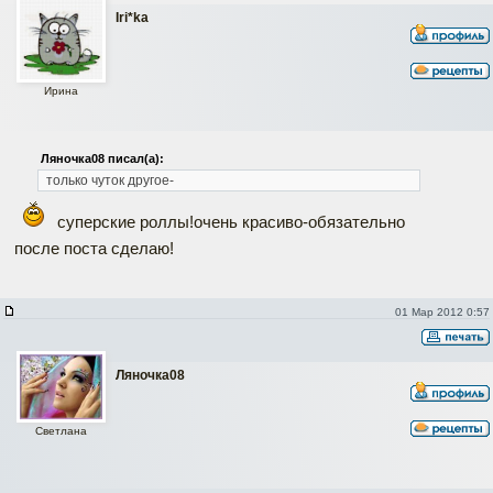
Iri*ka
Ирина
Ляночка08 писал(а):
только чуток другое-
суперские роллы!очень красиво-обязательно
после поста сделаю!
01 Мар 2012 0:57
Ляночка08
Светлана