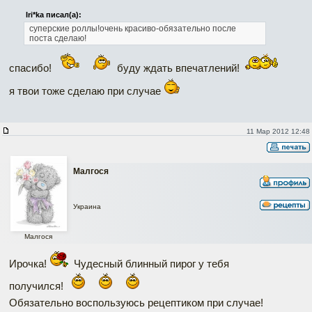
Iri*ka писал(а):
суперские роллы!очень красиво-обязательно после
поста сделаю!
спасибо!
буду ждать впечатлений!
я твои тоже сделаю при случае
11 Мар 2012 12:48
Малгося
Украина
Малгося
Ирочка!
Чудесный блинный пирог у тебя
получился!
Обязательно воспользуюсь рецептиком при случае!