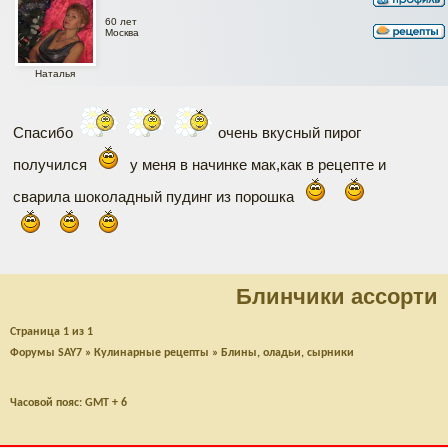
60 лет
Москва
Наталья
Спасибо
очень вкусный пирог
получился
у меня в начинке мак,как в рецепте и
сварила шоколадный пудинг из порошка
Блинчики ассорти
Страница
1
из
1
Форумы SAY7
»
Кулинарные рецепты
»
Блины, оладьи, сырники
Часовой пояс: GMT + 6