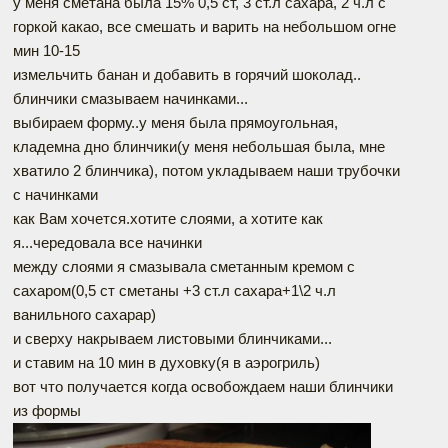
у меня сметана была 15% 0,5 ст, 3 ст.л сахара, 2 ч.л с
горкой какао, все смешать и варить на небольшом огне
мин 10-15
измельчить банан и добавить в горячий шоколад..
блинчики смазываем начинками...
выбираем форму..у меня была прямоугольная,
кладемна дно блинчики(у меня небольшая была, мне
хватило 2 блинчика), потом укладываем наши трубочки
с начинками
как Вам хочется.хотите слоями, а хотите как
я...чередовала все начинки
между слоями я смазывала сметанным кремом с
сахаром(0,5 ст сметаны +3 ст.л сахара+1\2 ч.л
ванильного сахарар)
и сверху накрываем листовыми блинчиками...
и ставим на 10 мин в духовку(я в аэрогриль)
вот что получается когда освобождаем наши блинчики
из формы