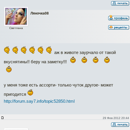
Ляночка08
Светлана
аж в животе заурчало от такой
вкуснятины!! беру на заметку!!!
у меня тоже есть ассорти- только чуток другое- может
пригодится
http://forum.say7.info/topic52850.html
29 Фев 2012 20:44