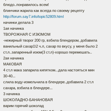
блюдо..понравилось всем!
блинчики жарила как всегда по своему рецепту
http://forum.say7.info/topic52809.html
начинки делала 3
1ая начинка
ТВОРОЖНАЯ С ИЗЮМОМ
-нежирный творог 200 гр, взбила блендером, добавила
ванильный сахар1\2 ч.л, сахар по вкусу, у меня было 2
ст.л..запаренный изюм(3 ст.л)-хорошо перемешать..
2ая начинка
МАКОВАЯ
4 ст.л мака запарила кипятком...дала настояться мин
30-40...
слила воду-измельчила в блендере..добавила 2 ст.л
сахара, взбила в блендере...
3 начинка
ШОКОЛАДНО-БАНАНОВАЯ
варим горячий шоколад