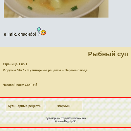
e_mik
, спасибо!
Рыбный суп
Страница
1
из
1
Форумы SAY7
»
Кулинарные рецепты
»
Первые блюда
Часовой пояс: GMT + 6
Кулинарные рецепты
Форумы
Кулинарный форум
forum.say7.info
Powered by
phpBB