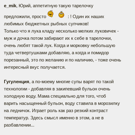
e_mik
, Юрий, аппетитную такую тарелочку
предложили, просто
: ! Один их наших
любимых бюджетных рыбных супчиков!
Только что я лука кладу несколько мелких луковичек -
муж и дочка потом забирают их к себе в тарелочки,
очень любят такой лук. Когда и морковку небольшую
туда четвертушками добавляю, а когда и помидор
порезанный, это по желанию и по наличию, - тоже очень
интересный вкус получается.
Гугуленция
, а по-моему многие супы варят по такой
технологии - добавляя в закипевший бульон очень
холодную воду. Мама специально для того, чтоб
варить насыщенный бульон, воду ставила в морозилку
на ледничок. Играет роль как раз резкий контраст
температур. Здесь смысл именно в этом, а не в
разбавлении...