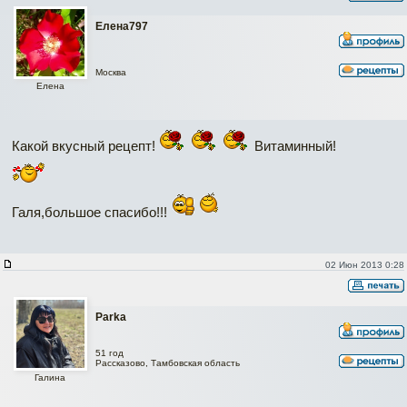
Елена797
Москва
Елена
Какой вкусный рецепт!
Витаминный!
Галя,большое спасибо!!!
02 Июн 2013 0:28
Parka
51 год
Рассказово, Тамбовская область
Галина