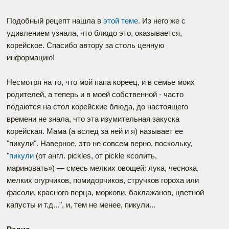
Подобный рецепт нашла в
этой теме
. Из него же с
удивлением узнала, что блюдо это, оказывается,
корейское. Спасибо автору за столь ценную
информацию!
Несмотря на то, что мой папа кореец, и в семье моих
родителей, а теперь и в моей собственной - часто
подаются на стол корейские блюда, до настоящего
времени не знала, что эта изумительная закуска
корейская. Мама (а вслед за ней и я) называет ее
"пикули". Наверное, это не совсем верно, поскольку,
"
пикули
(от англ. pickles, от pickle «солить,
мариновать») — смесь мелких овощей: лука, чеснока,
мелких огурчиков, помидорчиков, стручков гороха или
фасоли, красного перца, моркови, баклажанов, цветной
капусты и т.д...", и, тем не менее, пикули...