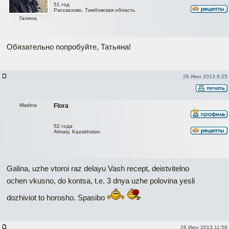
51 год
Рассказово, Тамбовская область
Галина
Обязательно попробуйте, Татьяна!
26 Июн 2013 6:25
Madina
Flora
52 года
Almaty, Kazakhstan
Galina, uzhe vtoroi raz delayu Vash recept, deistvitelno
ochen vkusno, do kontsa, t.e. 3 dnya uzhe polovina yesli
dozhiviot to horosho. Spasibo
26 Июн 2013 11:58