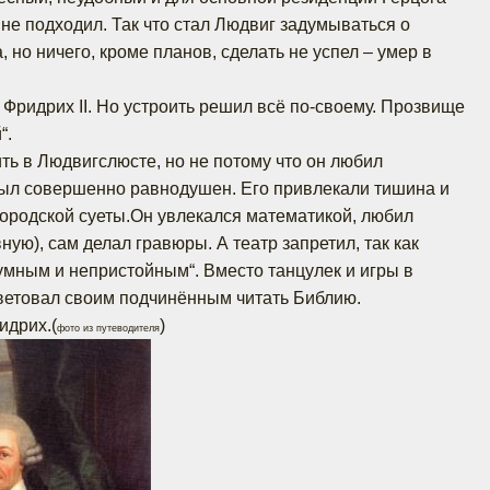
 не подходил. Так что стал Людвиг задумываться о
, но ничего, кроме планов, сделать не успел – умер в
 Фридрих II. Но устроить решил всё по-своему. Прозвище
“.
ть в Людвигслюсте, но не потому что он любил
 был совершенно равнодушен. Его привлекали тишина и
 городской суеты.Он увлекался математикой, любил
вную), сам делал гравюры. А театр запретил, так как
умным и непристойным“. Вместо танцулек и игры в
ветовал своим подчинённым читать Библию.
идрих.(
)
фото из путеводителя