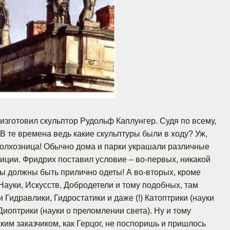
изготовил скульптор Рудольф Каплунгер. Судя по всему,
В те времена ведь какие скульптуры были в ходу? Уж,
Колхозница! Обычно дома и парки украшали различные
иции. Фридрих поставил условие – во-первых, никакой
ры должны быть прилично одеты! А во-вторых, кроме
ауки, Искусств, Добродетели и тому подобных, там
Гидравлики, Гидростатики и даже (!) Катоптрики (науки
Диоптрики (науки о преломлении света). Ну и тому
ким заказчиком, как Герцог, не поспоришь и пришлось