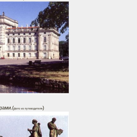
рами.(
)
фото из путеводителя