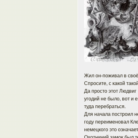
Жил он-поживал в своё
Спросите, с какой так
Да просто этот Людвиг
угодий не было, вот и 
туда перебраться.
Для начала построил н
году переименовал Кле
немецкого это означае
Охотничий замок был т