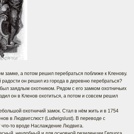
м замке, а потом решил перебраться поближе к Кленову.
ой радости он решил из города в деревню перебраться?
 был заядлым охотником. Рядом с его замком охотничьих
ездил он в Кленов охотиться, а потом и совсем решил
ебольшой охотничий замок. Стал в нём жить и в 1754
нов в Людвигслюст (Ludwigslust). В переводе с
т что-то вроде Наслаждение Людвига.
есный, неудобный и для основной резиденции Герцога