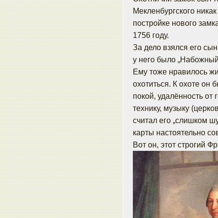
Мекленбургского никак
постройке нового замка
1756 году.
За дело взялся его сын
у него было „Набожный
Ему тоже нравилось жи
охотиться. К охоте он
покой, удалённость от
технику, музыку (церко
считал его „слишком ш
карты настоятельно со
Вот он, этот строгий Фр