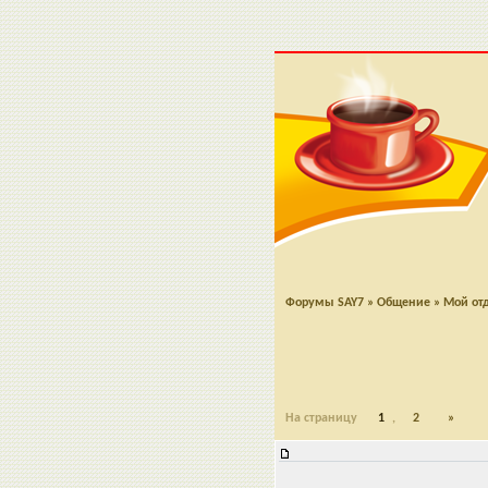
Форумы SAY7
»
Общение
»
Мой от
На страницу
1
,
2
»
Поездка в Людвигслюст