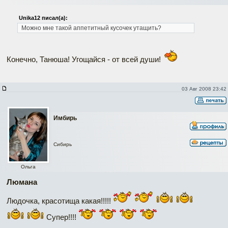
Unika12 писал(а):
Можно мне такой аппетитный кусочек утащить?
Конечно, Танюша! Угощайся - от всей души!
03 Авг 2008 23:42
Имбирь
Сибирь
Ольга
Люмана
Людочка, красотища какая!!!!!
Супер!!!!