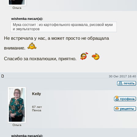
Ольга
wishenka писал(а):
Мука состоит : из картофельного крахмала, рисовой муки
и эмульгаторов
Не встречала у нас, а может просто не обращала
внимание.
Спасибо за похвалюшки, приятно.
30 Окт 2017 16:40
Keily
67 лет
Пенза
Ольга
wishenka писал(а):