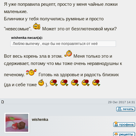
Я уже поправила рецепт, просто у меня чайные ложки
маленькие.
Блинчики у тебя получились румяные и просто
"невесомые".
Может это от безглютеновой муки?
wishenka писал(а):
Люблю выпечку , еще бы не поправляться от неё
Вот весь корень зла в этом.
Меня только это и
сдерживает, потому что мы тоже очень неравнодушны к
печеному.
Готовь на здоровье и радость близких
(да и себе тоже
).
29 Окт 2017 14:31
wishenka