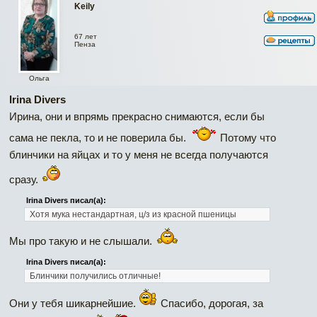
Keily
67 лет
Пенза
Ольга
Irina Divers
Ирина, они и впрямь прекрасно снимаются, если бы
сама не пекла, то и не поверила бы.
Потому что
блинчики на яйцах и то у меня не всегда получаются
сразу.
Irina Divers писал(а):
Хотя мука нестандартная, ц/з из красной пшеницы
Мы про такую и не слышали.
Irina Divers писал(а):
Блинчики получились отличные!
Они у тебя шикарнейшие.
Спасибо, дорогая, за