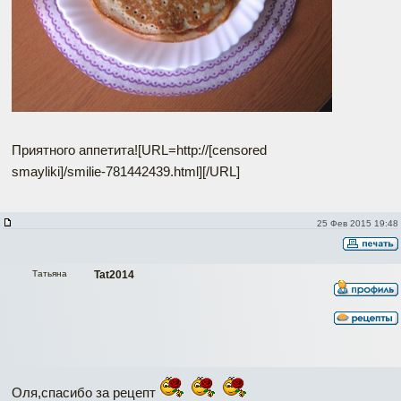
Приятного аппетита![URL=http://[censored
smayliki]/smilie-781442439.html]
[/URL]
25 Фев 2015 19:48
Татьяна
Tat2014
Оля,спасибо за рецепт