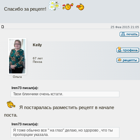
Спасибо за рецепт!
25 Фев 2015 21:05
Keily
67 лет
Пенза
Ольга
Iren73 писал(а):
Твои блинчики очень кстати.
Я постаралась разместить рецепт в начале
поста.
Iren73 писал(а):
Я тоже обычно все " на глаз" делаю, но здорово , что ты
пропорции указала.