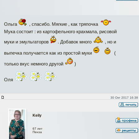
Ольга
, спасибо. Мягкие , как тряпочка
Мука состоит : из картофельного крахмала, рисовой
муки и эмульгаторов
. Добавок много
, но и
выпечка получается как из простой муки
(
только вкус немного другой
)
Оля
30 Окт 2017 16:38
Keily
67 лет
Пенза