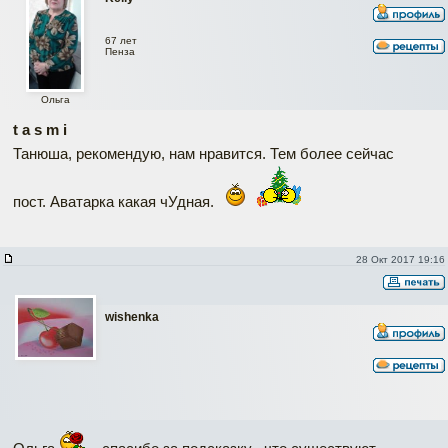
67 лет
Пенза
Ольга
t a s m i
Танюша, рекомендую, нам нравится. Тем более сейчас
пост. Аватарка какая чУдная.
28 Окт 2017 19:16
wishenka