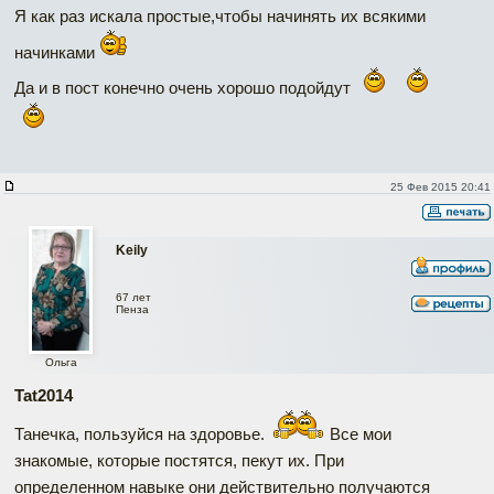
Я как раз искала простые,чтобы начинять их всякими
начинками
Да и в пост конечно очень хорошо подойдут
25 Фев 2015 20:41
Keily
67 лет
Пенза
Ольга
Tat2014
Танечка, пользуйся на здоровье.
Все мои
знакомые, которые постятся, пекут их. При
определенном навыке они действительно получаются