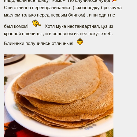
яйцо, если все пойдут комом. Но случилось чудо!
Они отлично переворачивались ( сковородку брызнула
маслом только перед первым блином) , и ни один не
был комом!
Хотя мука нестандартная, ц/з из
красной пшеницы , и в основном из нее пекут хлеб.
Блинчики получились отличные!