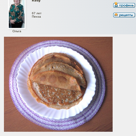
Keily
67 лет
Пенза
Ольга