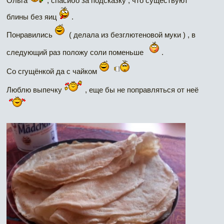
Ольга
, спасибо за подсказку , что существуют
блины без яиц
.
Понравились
( делала из безглютеновой муки ) , в
следующий раз положу соли поменьше
.
Со сгущёнкой да с чайком
Люблю выпечку
, еще бы не поправляться от неё