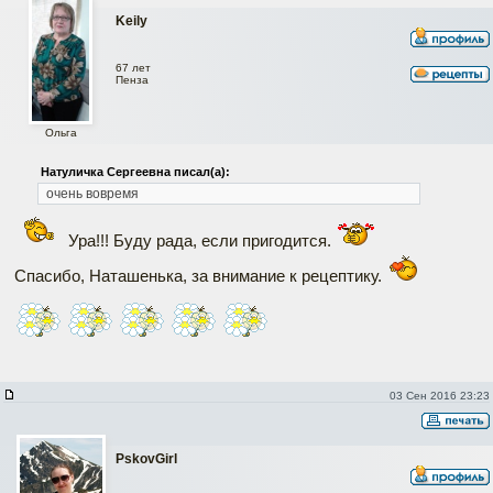
Keily
67 лет
Пенза
Ольга
Натуличка Сергеевна писал(а):
очень вовремя
Ура!!! Буду рада, если пригодится.
Спасибо, Наташенька, за внимание к рецептику.
03 Сен 2016 23:23
PskovGirl