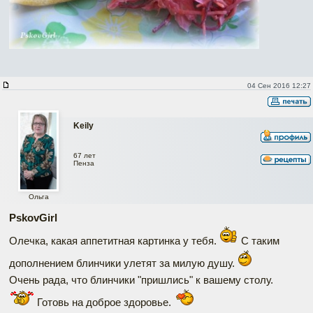
04 Сен 2016 12:27
Keily
67 лет
Пенза
Ольга
PskovGirl
Олечка, какая аппетитная картинка у тебя.
С таким
дополнением блинчики улетят за милую душу.
Очень рада, что блинчики "пришлись" к вашему столу.
Готовь на доброе здоровье.