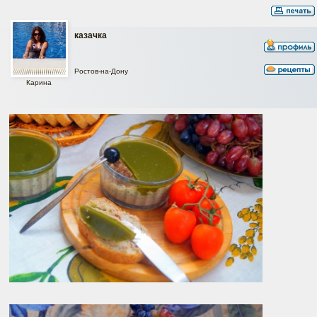
казачка
Ростов-на-Дону
Карина