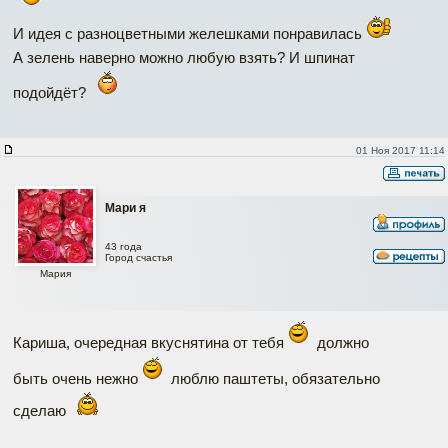
И идея с разноцветными желешками понравилась
А зелень наверно можно любую взять? И шпинат
подойдёт?
01 Ноя 2017 11:14
Мари я
43 года
Город счастья
Мария
Кариша, очередная вкуснятина от тебя
должно
быть очень нежно
люблю паштеты, обязательно
сделаю
Наверх