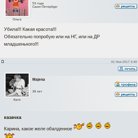
53 года
Санкт-Петербург
Ольга
Убила!!! Какая красота!!!
Обязательно попробую или на НГ, или на ДР
младшенького!!!
01 Ноя 2017 3:40
Majena
39 лет
Катя
казачка
Карина, какое желе обалденное