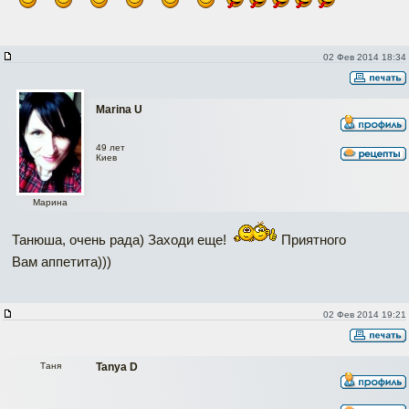
02 Фев 2014 18:34
Marina U
49 лет
Киев
Марина
Танюша, очень рада) Заходи еще!
Приятного
Вам аппетита)))
02 Фев 2014 19:21
Таня
Tanya D