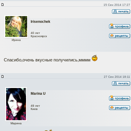
15 Сен 2014 17:27
Irisenochek
40 лет
Красноярск
Ирина
Спасибо,очень вкусные получились,мммм
27 Сен 2014 18:11
Marina U
49 лет
Киев
Марина