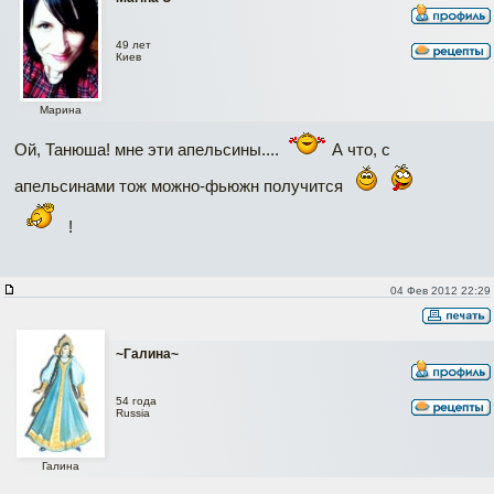
49 лет
Киев
Марина
Ой, Танюша! мне эти апельсины....
А что, с
апельсинами тож можно-фьюжн получится
!
04 Фев 2012 22:29
~Галина~
54 года
Russia
Галина