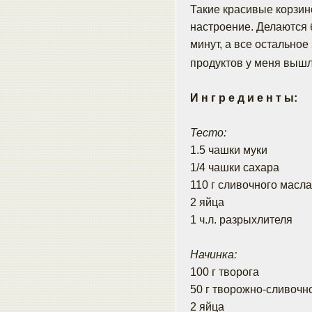
Такие красивые корзин
настроение. Делаются 
минут, а все остальное
продуктов у меня выш
И н г р е д и е н т ы:
Тесто:
1.5 чашки муки
1/4 чашки сахара
110 г сливочного масл
2 яйца
1 ч.л. разрыхлителя
Начинка:
100 г творога
50 г творожно-сливочн
2 яйца