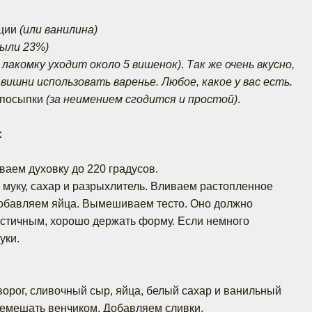
нции
(или ванилина)
были 23%)
у лакомку уходит около 5 вишенок)
.
Так же очень вкусно,
ишни использовать варенье. Любое, какое у вас есть.
 посыпки
(за неимением сгодится и простой)
.
:
аем духовку до 220 градусов.
 муку, сахар и разрыхлитель. Вливаем растопленное
обавляем яйца. Вымешиваем тесто. Оно должно
астичным, хорошо держать форму. Если немного
уки.
орог, сливочный сыр, яйца, белый сахар и ванильный
ремешать венчиком. Добавляем сливки.