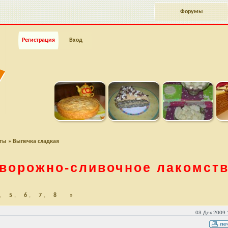
Форумы
Регистрация
Вход
пты
»
Выпечка сладкая
ворожно-сливочное
лакомст
,
5
,
6
,
7
,
8
»
03 Дек 2009 