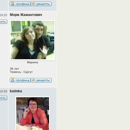
Морж Жамантович
19:20
Марина
36 лет
Тюмень - Сургут
katinka
19:59