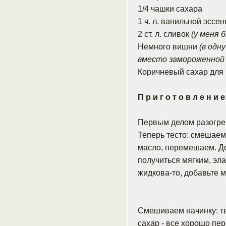
1/4 чашки сахара
1 ч. л. ванильной эссе
2 ст. л. сливок
(у меня 
Немного вишни
(в одн
вместо замороженной в
Коричневый сахар для
П р и г о т о в л е н и е
Первым делом разогрев
Теперь тесто: смешаем
масло, перемешаем. Д
получиться мягким, эл
жидкова-то, добавьте м
Смешиваем начинку: тв
сахар - все хорошо пе