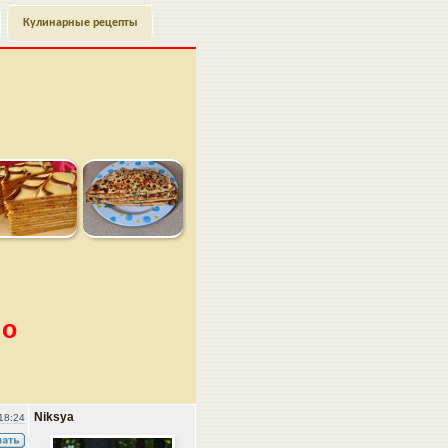
Кулинарные рецепты
во
Niksya
18:24