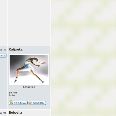
Katjuwka
18:35
Катарина
35 лет
Tallinn
Bobosha
19:05