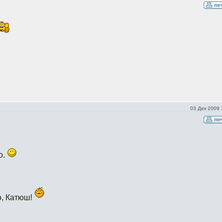
03 Дек 2009 
о.
о, Катюш!