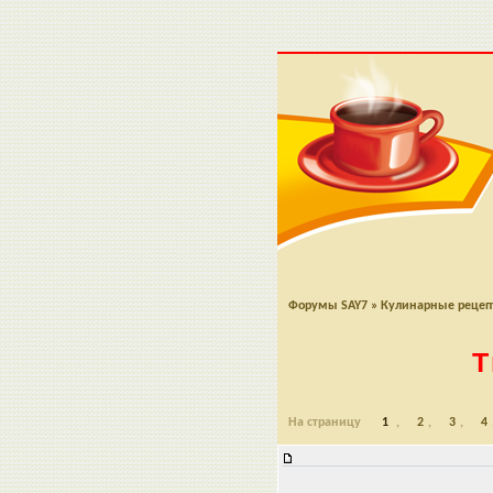
Форумы SAY7
»
Кулинарные реце
Т
На страницу
1
,
2
,
3
,
4
Творожно-сливочное лакомство