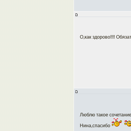
О,как здорово!!!! Обязател
Люблю такое сочетани
Нина,спасибо