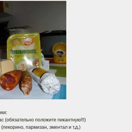
ки:
ас (обязательно положите пикантную!!!)
(пекорино, пармизан, эментал и т.д.)