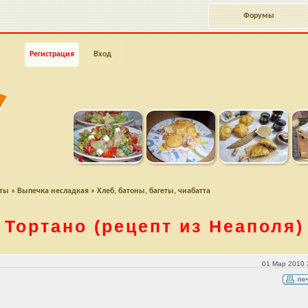
Форумы
Регистрация
Вход
пты
»
Выпечка несладкая
»
Хлеб, батоны, багеты, чиабатта
Тортано
(рецепт из Неаполя)
01 Мар 2010 