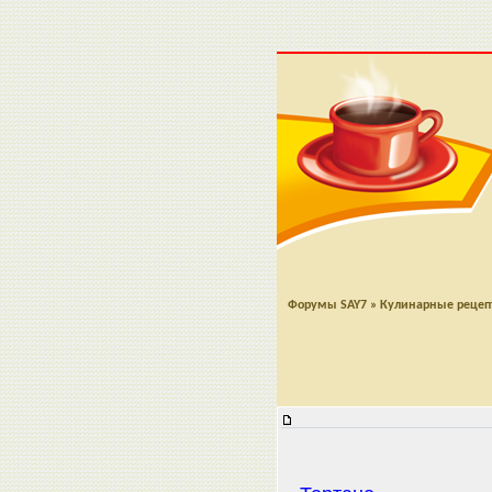
Форумы SAY7
»
Кулинарные реце
Тортано (рецепт из Неаполя)