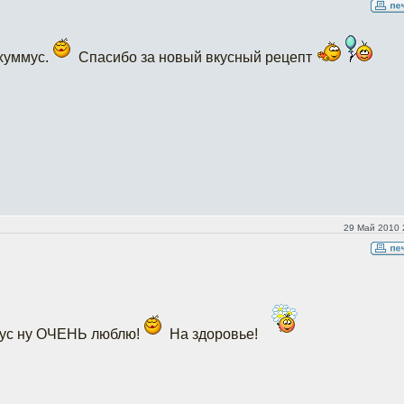
 хуммус.
Спасибо за новый вкусный рецепт
29 Май 2010 
ммус ну ОЧЕНЬ люблю!
На здоровье!