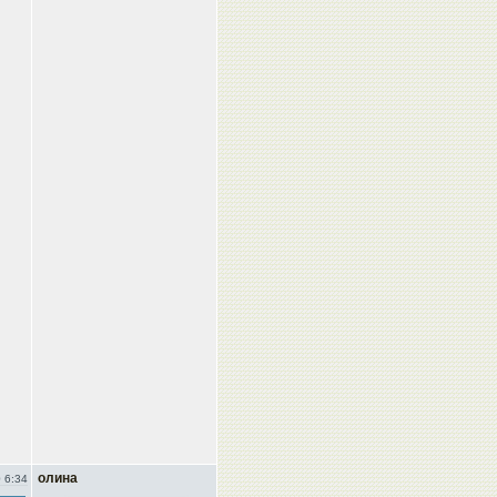
олина
 6:34