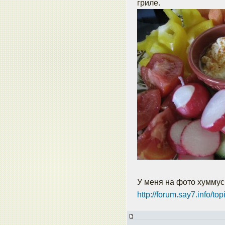
гриле.
У меня на фото хумму
http://forum.say7.info/to