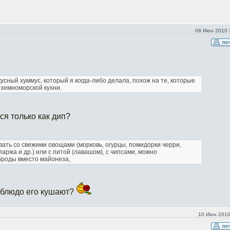
08 Июн 2010 
кусный хуммус, который я когда-либо делала, похож на те, которые
иземноморской кухни.
ся только как дип?
вать со свежими овощами (морковь, огурцы, помидорки черри,
спаржа и др.) или с питой (лавашом), с чипсами, можно
броды вместо майонеза,
 блюдо его кушают?
10 Июн 2010