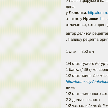
У нас на форуме я нашл
дипа:
у
Людочки
:
http://forum
а также у
Иришки
:
http
отличается, хотя принц
автор делится рецепт
. Напишу рецепт в ори
1 стак. = 250 мл
1/4 стак. густого йогур
1 банка (439 г) консерв
1/2 стак. тхины
(вот зд
http://forum.say7.info/to
ниже
1/2 стак. лимонного сок
2-3 дольки чеснока
1/2 ч.л. соли
(я не доба