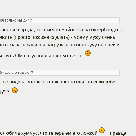
ся только как дип?
ачестве спрэда, т.е. вместо майонеза на бутерброды, а
авить (просто пожиже сделать) - моему мужу очень
им смазать лаваш и нагрузить на него кучу овощей и
рызнуть ОМ и с удовольствием съесть.
 блюдо его кушают?
 не видела, чтобы его так просто ели, но если тебе
ет???
полюбила хуммус, что теперь ем его ложкой
, правда