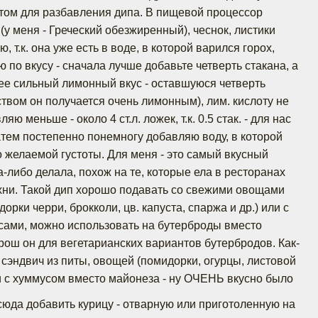
отом для разбавления дипа. В пищевой процессор
 (у меня - Греческий обезжиренный), чеснок, листики
 т.к. она уже есть в воде, в которой варился горох,
по вкусу - сначала лучше добавьте четверть стакана, а
лее сильный лимонный вкус - оставшуюся четверть
ством он получается очень лимонным), лим. кислоту не
ю меньше - около 4 ст.л. ложек, т.к. 0.5 стак. - для нас
атем постепенно понемногу добавляю воду, в которой
о желаемой густоты. Для меня - это самый вкусный
а-либо делала, похож на те, которые ела в ресторанах
хни. Такой дип хорошо подавать со свежими овощами
орки черри, брокколи, цв. капуста, спаржа и др.) или с
псами, можно использовать на бутерброды вместо
рош он для вегетарианских вариантов бутербродов. Как-
 сэндвич из питы, овощей (помидорки, огурцы, листовой
 и с хуммусом вместо майонеза - ну ОЧЕНЬ вкусно было
юда добавить курицу - отварную или приготоленную на