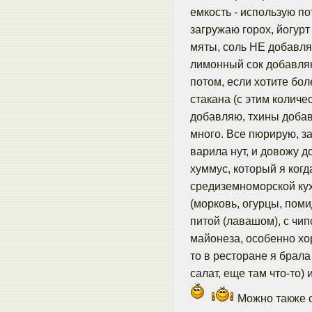
емкость - использую п
загружаю горох, йогурт
мяты, соль НЕ добавляю,
лимонный сок добавляю 
потом, если хотите бо
стакана (с этим количе
добавляю, тхины добавля
много. Все пюрирую, з
варила нут, и довожу д
хуммус, который я когд
средиземноморской ку
(морковь, огурцы, помид
питой (лавашом), с чи
майонеза, особенно хо
то в ресторане я брала
салат, еще там что-то)
Можно также с