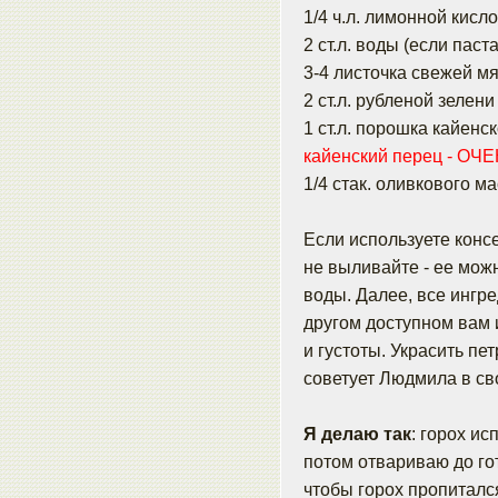
1/4 ч.л. лимонной кисл
2 ст.л. воды (если пас
3-4 листочка свежей м
2 ст.л. рубленой зелен
1 ст.л. порошка кайенс
кайенский перец - ОЧЕ
1/4 стак. оливкового м
Если используете консе
не выливайте - ее мож
воды. Далее, все ингр
другом доступном вам 
и густоты. Украсить пе
советует Людмила в св
Я делаю так
: горох ис
потом отвариваю до го
чтобы горох пропиталс