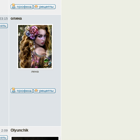
олина
23:15
лена
Olyunchik
 2:09