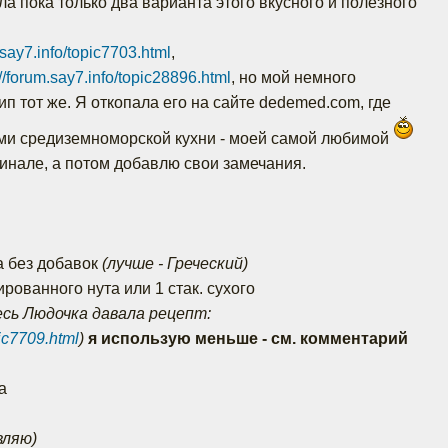
а пока только два варианта этого вкусного и полезного
.say7.info/topic7703.html
,
://forum.say7.info/topic28896.html
, но мой немного
ип тот же. Я откопала его на сайте dedemed.com, где
ами средиземноморской кухни - моей самой любимой
гинале, а потом добавлю свои замечания.
та без добавок
(лучше - Греческий)
ированного нута или 1 стак. сухого
есь Людочка давала рецепт:
pic7709.html
)
я использую меньше - см. комментарий
а
вляю)