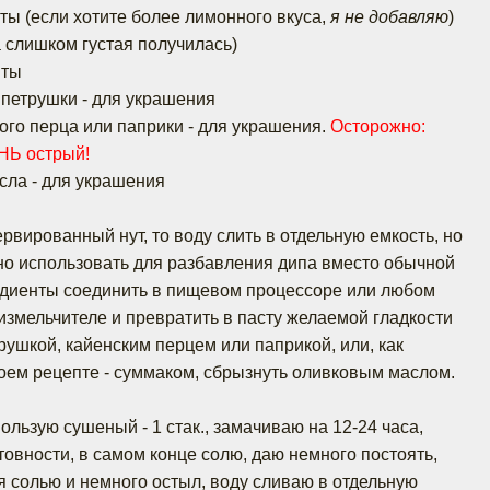
оты (если хотите более лимонного вкуса,
я не добавляю
)
та слишком густая получилась)
яты
и петрушки - для украшения
кого перца или паприки - для украшения.
Осторожно:
НЬ острый!
асла - для украшения
рвированный нут, то воду слить в отдельную емкость, но
но использовать для разбавления дипа вместо обычной
едиенты соединить в пищевом процессоре или любом
измельчителе и превратить в пасту желаемой гладкости
трушкой, кайенским перцем или паприкой, или, как
оем рецепте - суммаком, сбрызнуть оливковым маслом.
пользую сушеный - 1 стак., замачиваю на 12-24 часа,
товности, в самом конце солю, даю немного постоять,
я солью и немного остыл, воду сливаю в отдельную