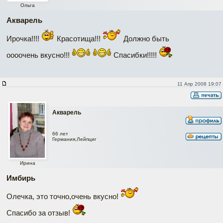
Ольга
Акварель
Ирочка!!!!
Красотища!!!
Должно быть
оооочень вкусно!!!
Спасибки!!!!!
11 Апр 2008 19:07
Акварель
66 лет
Германия,Лейпциг
Ирина
Имбирь
Олечка, это точно,очень вкусно!
Спасибо за отзыв!