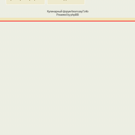
Кулинарный форум
forum.say7.info
Powered by
phpBB