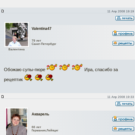
11 Апр 2008 19:19
Valentina47
79 лет
Cанкт-Петербург
Валентина
Обожаю супы-пюре
Ира, спасибо за
рецептик
11 Апр 2008 19:33
Акварель
66 лет
Германия,Лейпциг