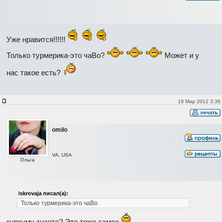
Уже нравится!!!!!!
Только турмерика-это чаВо?
Может и у
нас такое есть?
16 Мар 2012 3:38
omilo
VA, USA
Ольга
iskrovaja писал(а):
Только турмерика-это чаВо
куркуму знаете? Это тоже самое