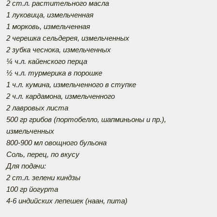
2 ст.л. растительного масла
1 луковица, измельченная
1 морковь, измельченная
2 черешка сельдерея, измельченных
2 зубка чеснока, измельченных
¼ ч.л. кайенского перца
½ ч.л. турмерика в порошке
1 ч.л. кумина, измельченного в ступке
2 ч.л. кардамона, измельченного
2 лавровых листа
500 гр грибов (портобелло, шапминьоны и пр.),
измельченных
800-900 мл овощного бульона
Соль, перец, по вкусу
Для подачи:
2 ст.л. зелени киндзы
100 гр йогурта
4-6 индийских лепешек (наан, пита)