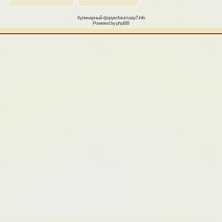
Кулинарный форум
forum.say7.info
Powered by
phpBB