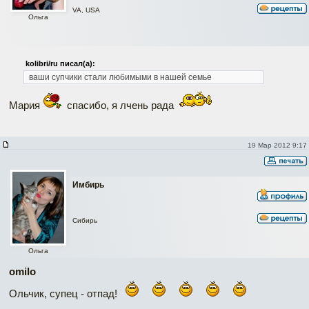
VA, USA
Ольга
kolibri/ru писал(а):
ваши супчики стали любимыми в нашей семье
Мария
спасибо, я лчень рада
19 Мар 2012 9:17
Имбирь
Сибирь
Ольга
omilo
Ольчик, супец - отпад!