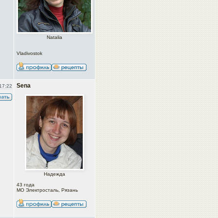
Natalia
Vladivostok
Sena
17:22
Надежда
43 года
МО Электросталь, Рязань