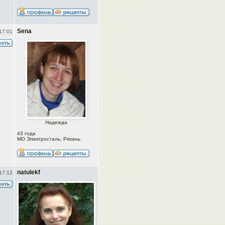
Sena
17:01
Надежда
43 года
МО Электросталь, Рязань
natulekf
17:12