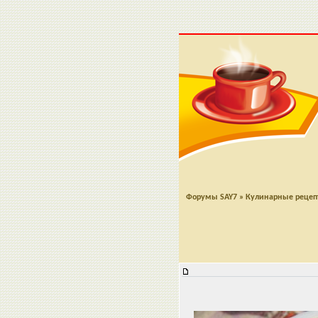
Форумы SAY7
»
Кулинарные реце
Просто вкусный борщ