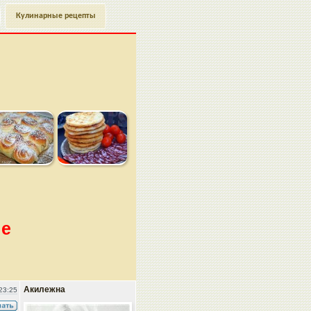
Кулинарные рецепты
ке
Акилежна
23:25