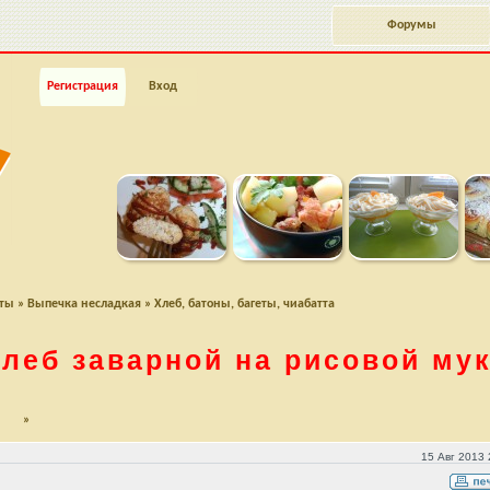
Форумы
Регистрация
Вход
пты
»
Выпечка несладкая
»
Хлеб, батоны, багеты, чиабатта
леб заварной на рисовой му
»
15 Авг 2013 