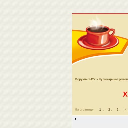
Форумы SAY7
»
Кулинарные реце
Х
На страницу
1
,
2
,
3
,
4
Хлеб заварной на рисовой муке