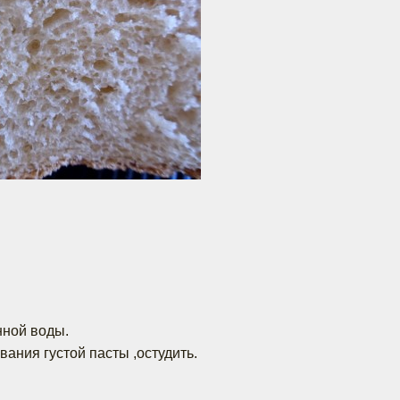
нной воды.
ания густой пасты ,остудить.