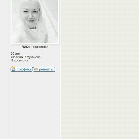
ЛИКА Торжевская
56 лет
Украина ,г.Мукачево
-Барселона