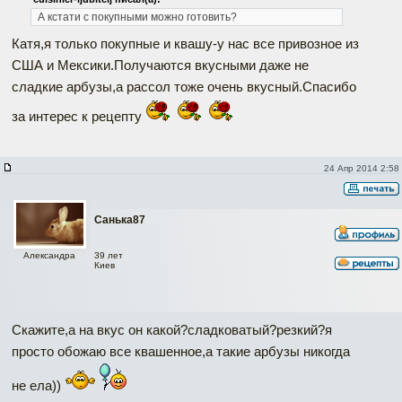
А кстати с покупными можно готовить?
Катя,я только покупные и квашу-у нас все привозное из
США и Мексики.Получаются вкусными даже не
сладкие арбузы,а рассол тоже очень вкусный.Спасибо
за интерес к рецепту
24 Апр 2014 2:58
Санька87
39 лет
Александра
Киев
Скажите,а на вкус он какой?сладковатый?резкий?я
просто обожаю все квашенное,а такие арбузы никогда
не ела))