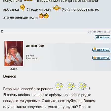
популярны
Бабушка моя всегда заготавливала
арбузики
Я ещё ни разу
Хочу попробовать, но
это не раньше июля
24 Апр 2014 15:12
Джекки_090
56 лет
Краснодар
Женя
Вереск
Вероника, спасибо за рецепт
!
Я очень люблю квашеные арбузы, но крайне редко
попадаются удачные. Скажите, пожалуйста, в Вашем
случае какая получается мякоть - упругая? Просто