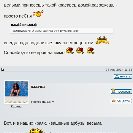
целыми,принесешь такой красавец домой,разрежешь -
просто пеСня
nata69 писал(а):
молодец,что выставила эту вкуснятину
всегда рада поделиться вкусным рецептом
Спасибо,что не прошла мимо
24 Апр 2014 11:23
казачка
Ростов-на-Дону
Карина
Вот, и в наших краях, квашеные арбузы весьма