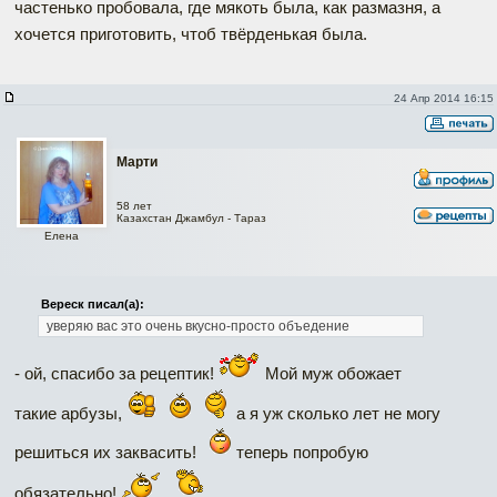
частенько пробовала, где мякоть была, как размазня, а
хочется приготовить, чтоб твёрденькая была.
24 Апр 2014 16:15
Марти
58 лет
Казахстан Джамбул - Тараз
Елена
Вереск писал(а):
уверяю вас это очень вкусно-просто объедение
- ой, спасибо за рецептик!
Мой муж обожает
такие арбузы,
а я уж сколько лет не могу
решиться их заквасить!
теперь попробую
обязательно!