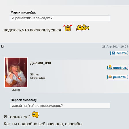
Марти писал(а):
А рецептик - в закладках!
надеюсь,что воспользуешся
28 Апр 2014 16:54
Джекки_090
56 лет
Краснодар
Женя
Вереск писал(а):
давай на "ты"-не возражаешь?
Я только "за"
Как ты подробно всё описала, спасибо!