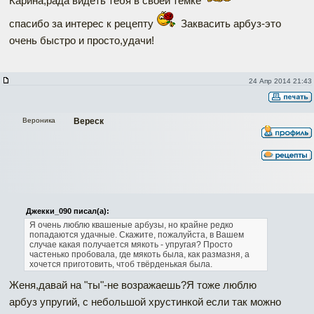
Карина,рада видеть тебя в своей темке
спасибо за интерес к рецепту
Заквасить арбуз-это
очень быстро и просто,удачи!
24 Апр 2014 21:43
Вероника
Вереск
Джекки_090 писал(а):
Я очень люблю квашеные арбузы, но крайне редко
попадаются удачные. Скажите, пожалуйста, в Вашем
случае какая получается мякоть - упругая? Просто
частенько пробовала, где мякоть была, как размазня, а
хочется приготовить, чтоб твёрденькая была.
Женя,давай на "ты"-не возражаешь?Я тоже люблю
арбуз упругий, с небольшой хрустинкой если так можно