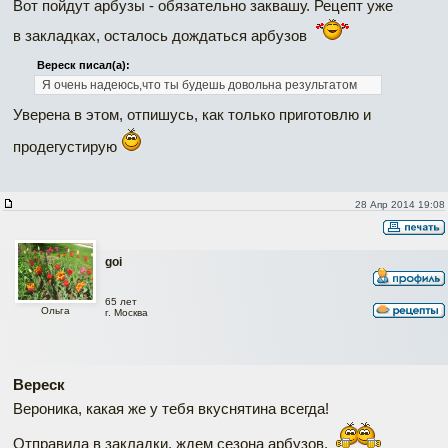
Вот пойдут арбузы - обязательно заквашу. Рецепт уже
в закладках, осталось дождаться арбузов
Вереск писал(а):
Я очень надеюсь,что ты будешь довольна результатом
Уверена в этом, отпишусь, как только приготовлю и
продегустирую
28 Апр 2014 19:08
goi
65 лет
Ольга
г. Москва
Вереск
Вероника, какая же у тебя вкуснятина всегда!
Отправила в закладки, ждем сезона арбузов.