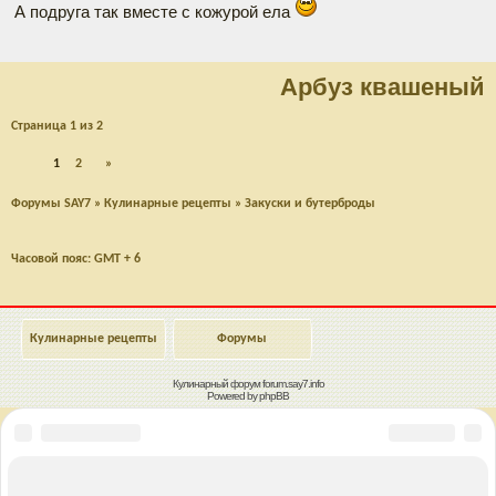
А подруга так вместе с кожурой ела
Арбуз квашеный
Страница
1
из
2
1
2
»
Форумы SAY7
»
Кулинарные рецепты
»
Закуски и бутерброды
Часовой пояс: GMT + 6
Кулинарные рецепты
Форумы
Кулинарный форум
forum.say7.info
Powered by
phpBB