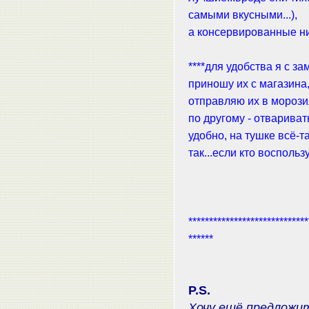
самыми вкусными...),
а консервированные ник
****для удобства я с 
приношу их с магазина,
отправляю их в морозил
по другому - отвариват
удобно, на тушке всё-т
так...если кто воспольз
*****************************
******
P.S.
Хочу ещё предложи