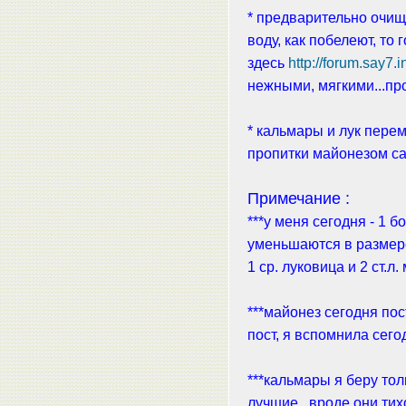
* предварительно очищ
воду, как побелеют, то
здесь
http://forum.say7.
нежными, мягкими...про
* кальмары и лук перем
пропитки майонезом са
Примечание :
***у меня сегодня - 1 
уменьшаются в размер
1 ср. луковица и 2 ст.л.
***майонез сегодня пос
пост, я вспомнила сегод
***кальмары я беру то
лучшие...вроде они тих