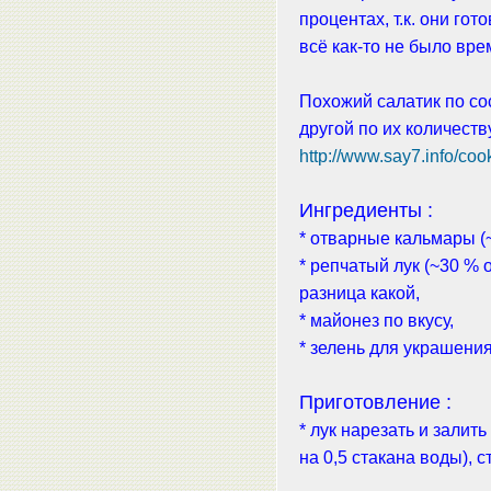
процентах, т.к. они гот
всё как-то не было вр
Похожий салатик по со
другой по их количеств
http://www.say7.info/coo
Ингредиенты :
* отварные кальмары (
* репчатый лук (~30 % 
разница какой,
* майонез по вкусу,
* зелень для украшения
Приготовление :
* лук нарезать и залить
на 0,5 стакана воды), с