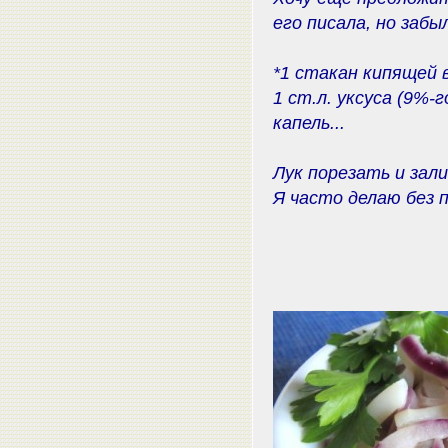
его писала, но забы
*1 стакан кипящей в
1 ст.л. уксуса (9%-
капель...
Лук порезать и зал
Я часто делаю без п