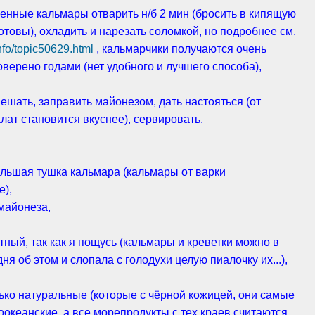
енные кальмары отварить н/б 2 мин (бросить в кипящую
 готовы), охладить и нарезать соломкой, но подробнее см.
info/topic50629.html
, кальмарчики получаются очень
верено годами (нет удобного и лучшего способа),
ешать, заправить майонезом, дать настояться (от
лат становится вкуснее), сервировать.
большая тушка кальмара (кальмары от варки
е),
 майонеза,
тный, так как я пощусь (кальмары и креветки можно в
ня об этом и слопала с голодухи целую пиалочку их...),
лько натуральные (которые с чёрной кожицей, они самые
оокеанские, а все морепродукты с тех краев считаются