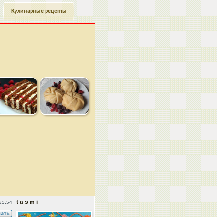
Кулинарные рецепты
t a s m i
23:54