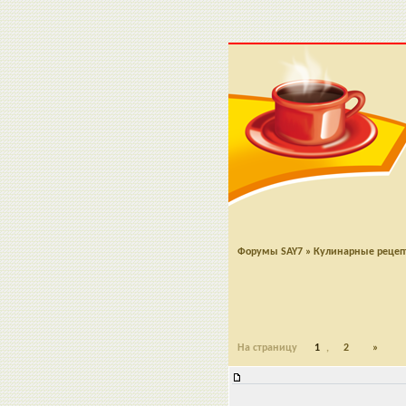
Форумы SAY7
»
Кулинарные реце
На страницу
1
,
2
»
Салат из кальмаров с луком