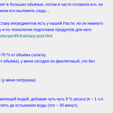
овят в больших объёмах, потом я часто готовила его, но
емени его выложить сюда…
ставу ингредиентов есть у нашей Насти, но он немного
у и по технологии подготовки продуктов для него
k/recipe/49-Kalmaryi-pod.html
~70 % от объёма салата),
от объёма), у меня сегодня он фиолетовый, это без
 (у меня петрушка).
 кипящей водой, добавив чуть-чуть 9 % уксуса (я ~ 1 ч.л.
тоять до остывания воды (это ~ 30 минут),