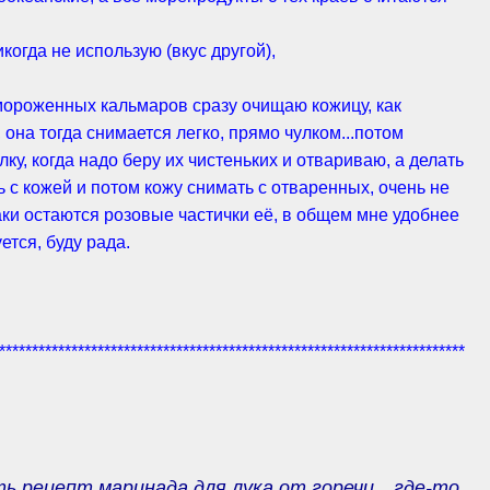
огда не использую (вкус другой),
замороженных кальмаров сразу очищаю кожицу, как
 она тогда снимается легко, прямо чулком...потом
ку, когда надо беру их чистеньких и отвариваю, а делать
ь с кожей и потом кожу снимать с отваренных, очень не
аки остаются розовые частички её, в общем мне удобнее
уется, буду рада.
***********************************************************************
ть рецепт маринада для лука от горечи…где-то