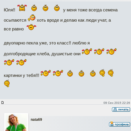
Юля!!
у меня тоже всегда семена
осыпаются
хоть вроде и делаю как люди учат, а
все равно
двуопарно пекла уже, это класс!! люблю я
долгобродящие хлеба, душистые они
картинки у тебя!!!
09 Сен 2015 22:26
nata69