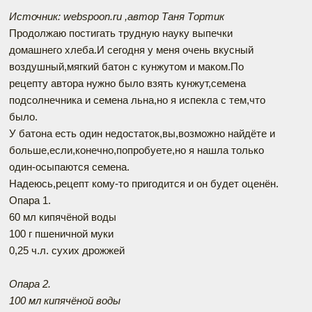
Источник: webspoon.ru ,автор Таня Тортик
Продолжаю постигать трудную науку выпечки
домашнего хлеба.И сегодня у меня очень вкусный
воздушный,мягкий батон с кунжутом и маком.По
рецепту автора нужно было взять кунжут,семена
подсолнечника и семена льна,но я испекла с тем,что
было.
У батона есть один недостаток,вы,возможно найдёте и
больше,если,конечно,попробуете,но я нашла только
один-осыпаются семена.
Надеюсь,рецепт кому-то пригодится и он будет оценён.
Опара 1.
60 мл кипячёной воды
100 г пшеничной муки
0,25 ч.л. сухих дрожжей
Опара 2.
100 мл кипячёной воды