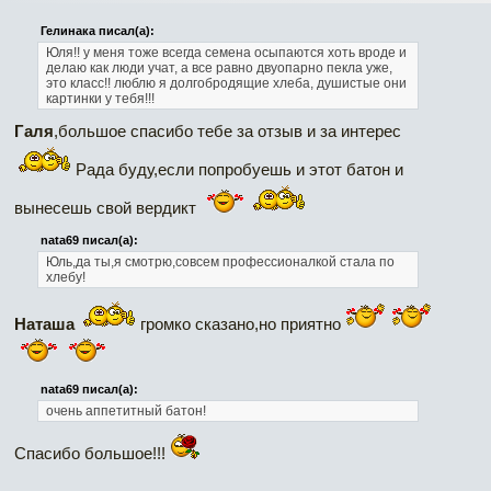
Гелинака писал(а):
Юля!! у меня тоже всегда семена осыпаются хоть вроде и
делаю как люди учат, а все равно
двуопарно пекла уже,
это класс!! люблю я долгобродящие хлеба, душистые они
картинки у тебя!!!
Галя
,большое спасибо тебе за отзыв и за интерес
Рада буду,если попробуешь и этот батон и
вынесешь свой вердикт
nata69 писал(а):
Юль,да ты,я смотрю,совсем профессионалкой стала по
хлебу!
Наташа
громко сказано,но приятно
nata69 писал(а):
очень аппетитный батон!
Спасибо большое!!!