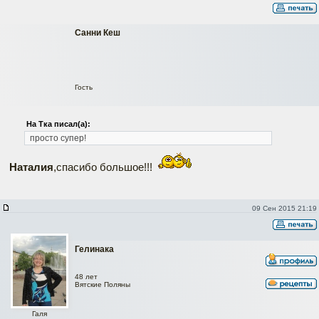
Санни Кеш
Гость
На Тка писал(а):
просто супер!
Наталия
,спасибо большое!!!
09 Сен 2015 21:19
Гелинака
48 лет
Вятские Поляны
Галя