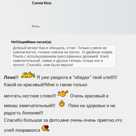
Санни Кеш
Гость
НеОбщаяМама писал(а):
Добрый вечер! Как и обещала, отчет. Только у меня не
совсем батон, точнее совсем не батон . И двойная норма.
Пекла с использованием прессованных дрожжей. Хлеб
замечательный, семья и друзья теперь только его и
просят. Спасибо, нам было вкусно!
Лена
!!!
Я уже увидела в "обедах" твой хлеб!!!
Какой он красивый!!Мне о таком только
мечтать,честное слово!!!
Очень красивый и
мякиш замечательный!!!
Пеки на здоровье и на
радость близким!!!
Спасибо большое за фото,мне очень-очень приятно,что
хлеб понравился