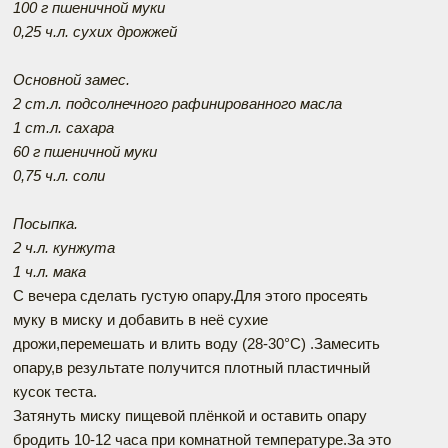
100 г пшеничной муки
0,25 ч.л. сухих дрожжей
Основной замес.
2 ст.л. подсолнечного рафинированного масла
1 ст.л. сахара
60 г пшеничной муки
0,75 ч.л. соли
Посыпка.
2 ч.л. кунжута
1 ч.л. мака
С вечера сделать густую опару.Для этого просеять
муку в миску и добавить в неё сухие
дрожи,перемешать и влить воду (28-30°С) .Замесить
опару,в результате получится плотный пластичный
кусок теста.
Затянуть миску пищевой плёнкой и оставить опару
бродить 10-12 часа при комнатной температуре.За это