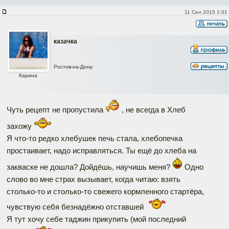
11 Сен 2015 1:01
казачка
Ростов-на-Дону
Карина
Чуть рецепт не пропустила
, не всегда в Хлеб
захожу
Я что-то редко хлебушек печь стала, хлебопечка
простаивает, надо исправляться. Ты ещё до хлеба на
закваске не дошла? Дойдёшь, научишь меня?
Одно
слово во мне страх вызывает, когда читаю: взять
столько-то и столько-то свежего кормленного стартёра,
чувствую себя безнадёжно отставшей
Я тут хочу себе таджин прикупить (мой последний