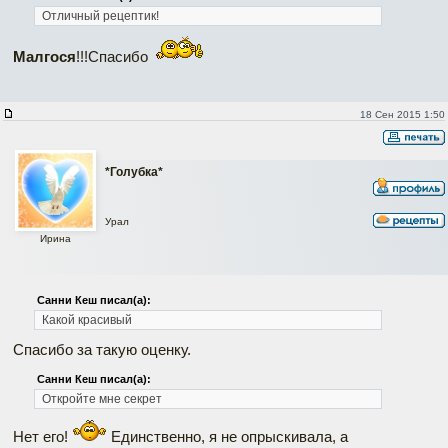
Отличный рецептик!
Малгося
!!!Спасибо
18 Сен 2015 1:50
*Голубка*
Урал
Ирина
Санни Кеш писал(а):
Какой красивый
Спасибо за такую оценку.
Санни Кеш писал(а):
Откройте мне секрет
Нет его!
Единственно, я не опрыскивала, а