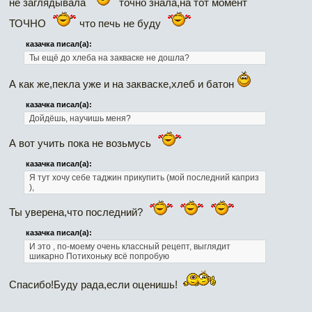
не заглядывала
точно знала,на тот момент
ТОЧНО
что печь не буду
казачка писал(а):
Ты ещё до хлеба на закваске не дошла?
А как же,пекла уже и на закваске,хлеб и батон
казачка писал(а):
Дойдёшь, научишь меня?
А вот учить пока не возьмусь
казачка писал(а):
Я тут хочу себе таджин прикупить (мой последний каприз
),
Ты уверена,что последний?
казачка писал(а):
И это , по-моему очень классный рецепт, выглядит
шикарно Потихоньку всё попробую
Спасибо!Буду рада,если оценишь!