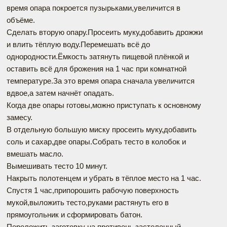
время опара покроется пузырьками,увеличится в
объёме.
Сделать вторую опару.Просеить муку,добавить дрожжи
и влить тёплую воду.Перемешать всё до
однородности.Ёмкость затянуть пищевой плёнкой и
оставить всё для брожения на 1 час при комнатной
температуре.За это время опара сначала увеличится
вдвое,а затем начнёт опадать.
Когда две опары готовы,можно приступать к основному
замесу.
В отдельную большую миску просеить муку,добавить
соль и сахар,две опары.Собрать тесто в колобок и
вмешать масло.
Вымешивать тесто 10 минут.
Накрыть полотенцем и убрать в тёплое место на 1 час.
Спустя 1 час,припорошить рабочую поверхность
мукой,выложить тесто,руками растянуть его в
прямоугольник и сформировать батон.
Переложить заготовку на противень,застеленный