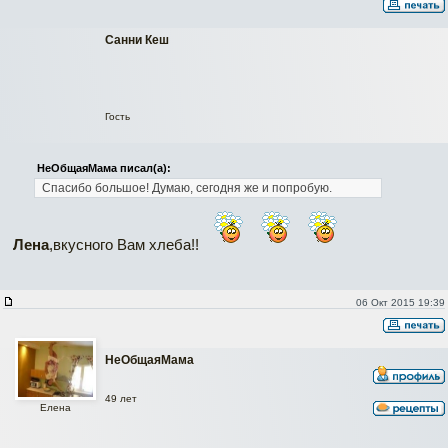
Санни Кеш
Гость
НеОбщаяМама писал(а):
Спасибо большое! Думаю, сегодня же и попробую.
Лена
,вкусного Вам хлеба!!
06 Окт 2015 19:39
НеОбщаяМама
49 лет
Елена