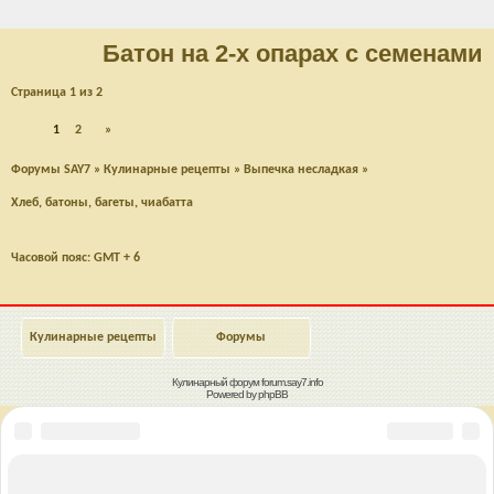
Батон на 2-х опарах с семенами
Страница
1
из
2
1
2
»
Форумы SAY7
»
Кулинарные рецепты
»
Выпечка несладкая
»
Хлеб, батоны, багеты, чиабатта
Часовой пояс: GMT + 6
Кулинарные рецепты
Форумы
Кулинарный форум
forum.say7.info
Powered by
phpBB
Наверх