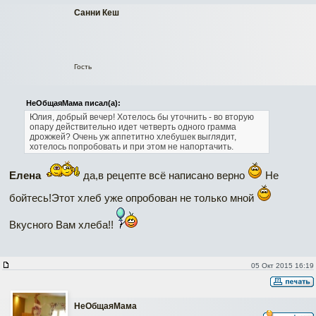
Санни Кеш
Гость
НеОбщаяМама писал(а):
Юлия, добрый вечер! Хотелось бы уточнить - во вторую
опару действительно идет четверть одного грамма
дрожжей? Очень уж аппетитно хлебушек выглядит,
хотелось попробовать и при этом не напортачить.
Елена
да,в рецепте всё написано верно
Не
бойтесь!Этот хлеб уже опробован не только мной
Вкусного Вам хлеба!!
05 Окт 2015 16:19
НеОбщаяМама