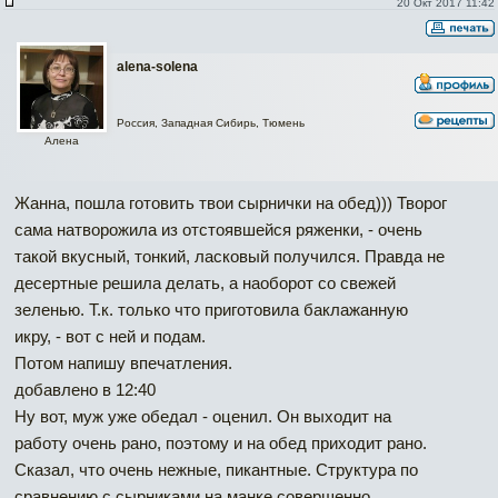
20 Окт 2017 11:42
alena-solena
Россия, Западная Сибирь, Тюмень
Алена
Жанна, пошла готовить твои сырнички на обед))) Творог
сама натворожила из отстоявшейся ряженки, - очень
такой вкусный, тонкий, ласковый получился. Правда не
десертные решила делать, а наоборот со свежей
зеленью. Т.к. только что приготовила баклажанную
икру, - вот с ней и подам.
Потом напишу впечатления.
добавлено в 12:40
Ну вот, муж уже обедал - оценил. Он выходит на
работу очень рано, поэтому и на обед приходит рано.
Сказал, что очень нежные, пикантные. Структура по
сравнению с сырниками на манке совершенно