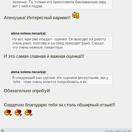
зеленью. Т.к. только что приготовила баклажанную икру, -
вот с ней и подам.
Аленушка! Интересный вариант!
alena-solena писал(а):
Ну вот, муж уже обедал - оценил. Он выходит на работу
очень рано, поэтому и на обед приходит рано. Сказал,
что очень нежные, пикантные.
И это самая главная и важная оценка!!!
alena-solena писал(а):
В следующий раз сделаю эти сырники десертными, как у
тебя - тоже очень хочется попробовать и их.
Обязательно опробуй!
Сердечно благодарю тебя за столь обширный отзыв!!!
27 Окт 2017 21:34