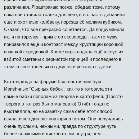
различаная. Я завтракаю позже, обедаю тоже, потому
пока приготовила только для него, в его часть добавила
ещё и охотниью колбаску, порезав её мелким кубиком.
Сказал, что всё прекрасно сочетается. Да подрумянила
их, и на тарелку - прям с со сковороды, так что мужу
понравился ещё и контраст между хрустящей корочкой
и мягкой серединкой. Кроме икры подала ещё и соус из
взбитой сметаны с зернистой горчицей и последнего в
этом сезоне тоненького джусая и резанца с дачки.
Кстати, когда на форуме был настоящий бум
Ириshиных "Сырных бабок", как-то я готовила эти
самые бабки пополам из творога и картофеля. (Просто
творога в тот раз было маловато) Отчёт тогда не
выставляла, но на заметку сама себе этот способ
взяла, и не один раз повторила потом. Они получались
очень пухлыми, нежными, правда по структуре чуть
более влажными и липковатыми внутри, чем