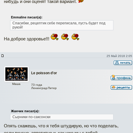
нибудь и они оценят такой вариант.
Emmaline писал(а):
Спасибки, рецептик себе переписала, пусть будет под
рукой!
На доброе здоровье!!!
25 Май 2018 2:05
Le poisson d'or
Маша
73 года
Ленинград-Питер
Жанчик писал(а):
Сырники по-саксонски
Опять скажешь, что я тебя штудирую, но что поделать,
если вкусно, аппетитно и, как уже мы с тобой