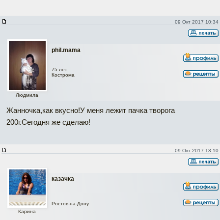
09 Окт 2017 10:34
phil.mama
75 лет
Кострома
Людмила
Жанночка,как вкусно!У меня лежит пачка творога
200г.Сегодня же сделаю!
09 Окт 2017 13:10
казачка
Ростов-на-Дону
Карина