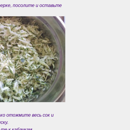
ерке, посолите и оставьте
ко отожмите весь сок и
ску.
те к кабачкам.