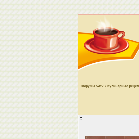
Форумы SAY7
»
Кулинарные реце
Котлетки из кабачка и сыра