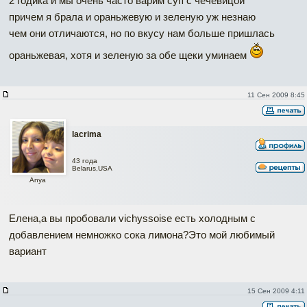
2 годика и мы очень часто варим суп с чечевицой
причем я брала и ораньжевую и зеленую уж незнаю
чем они отличаются, но по вкусу нам больше пришлась
ораньжевая, хотя и зеленую за обе щеки уминаем
11 Сен 2009 8:45
lacrima
43 года
Belarus,USA
Anya
Елена,а вы пробовали vichyssoise есть холодным с
добавлением немножко сока лимона?Это мой любимый
вариант
15 Сен 2009 4:11