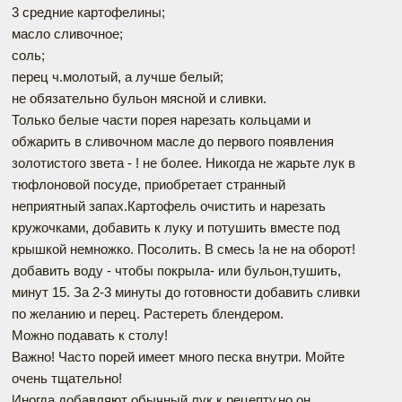
3 средние картофелины;
масло сливочное;
соль;
перец ч.молотый, а лучше белый;
не обязательно бульон мясной и сливки.
Только белые части порея нарезать кольцами и
обжарить в сливочном масле до первого появления
золотистого звета - ! не более. Никогда не жарьте лук в
тюфлоновой посуде, приобретает странный
неприятный запах.Картофель очистить и нарезать
кружочками, добавить к луку и потушить вместе под
крышкой немножко. Посолить. В смесь !а не на оборот!
добавить воду - чтобы покрыла- или бульон,тушить,
минут 15. За 2-3 минуты до готовности добавить сливки
по желанию и перец. Растереть блендером.
Можно подавать к столу!
Важно! Часто порей имеет много песка внутри. Мойте
очень тщательно!
Иногда добавляют обычный лук к рецепту,но он