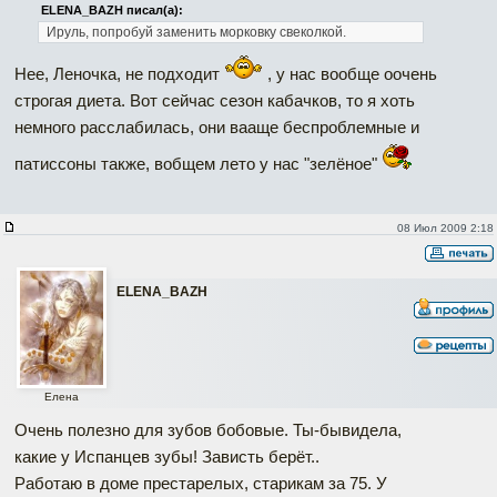
ELENA_BAZH писал(а):
Ируль, попробуй заменить морковку свеколкой.
Нее, Леночка, не подходит
, у нас вообще оочень
строгая диета. Вот сейчас сезон кабачков, то я хоть
немного расслабилась, они вааще беспроблемные и
патиссоны также, вобщем лето у нас "зелёное"
08 Июл 2009 2:18
ELENA_BAZH
Елена
Очень полезно для зубов бобовые. Ты-бывидела,
какие у Испанцев зубы! Зависть берёт..
Работаю в доме престарелых, старикам за 75. У