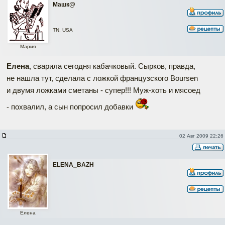
Машк@
TN, USA
Мария
Елена
, сварила сегодня кабачковый. Сырков, правда,
не нашла тут, сделала с ложкой французского Boursen
и двумя ложками сметаны - супер!!! Муж-хоть и мясоед
- похвалил, а сын попросил добавки
02 Авг 2009 22:26
ELENA_BAZH
Елена