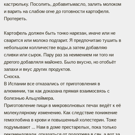
кастрюльку. Посолить, добавитьмасло, залить молоком
и варить на слабом огне до готовности картофеля.
Протереть.
Картофель должен быть тонко нарезан, иначе или не
сварится или молоко подгарит. Я предпочитаю тушить в
небольшом колличестве воды,а затем добавляю
сливки или сырок. Пару раз за неимением ни того ни
дрегого добавляля майонез. Было вкусно, но отобьёт
запахи и вкус других продуктов.
Сноска.
В Испании все отказались от приготовления в
алюминии, так как доказана прямая взаимосвязь с
болезнью Альцгеймера.
Приготовление пищи в микроволновых печах ведёт к её
молекулярному изменению. Как следствие понижение
гемоглобина в крови и повышенный холестерин. Тоже
подумывают ... Нам в доме престарелых, пока только
рекомендовали, отказаться от подогрева в свч, а вот за