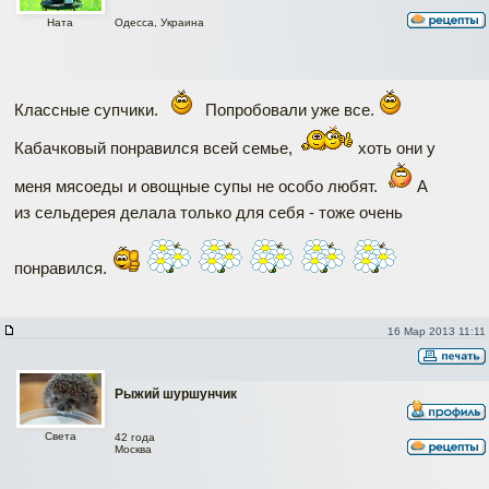
Одесса, Украина
Ната
Классные супчики.
Попробовали уже все.
Кабачковый понравился всей семье,
хоть они у
меня мясоеды и овощные супы не особо любят.
А
из сельдерея делала только для себя - тоже очень
понравился.
16 Мар 2013 11:11
Рыжий шуршунчик
Света
42 года
Москва