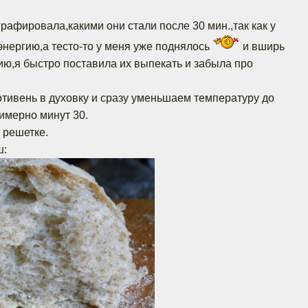
рафировала,какими они стали после 30 мин.,так как у
энергию,а тесто-то у меня уже поднялось
и вширь
-ию,я быстро поставила их выпекать и забыла про
отивень в духовку и сразу уменьшаем температуру до
римерно минут 30.
 решетке.
ш: