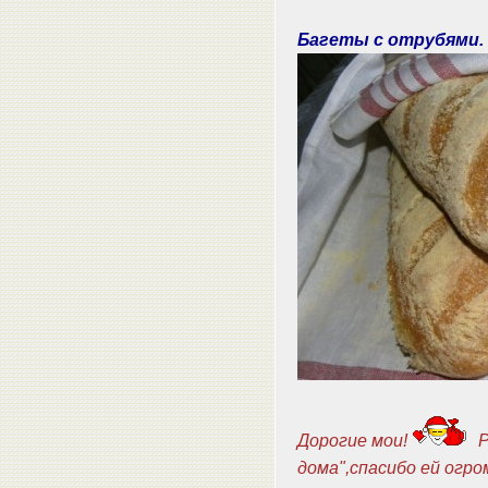
Багеты с отрубями.
Дорогие мои!
Р
дома",спасибо ей огр