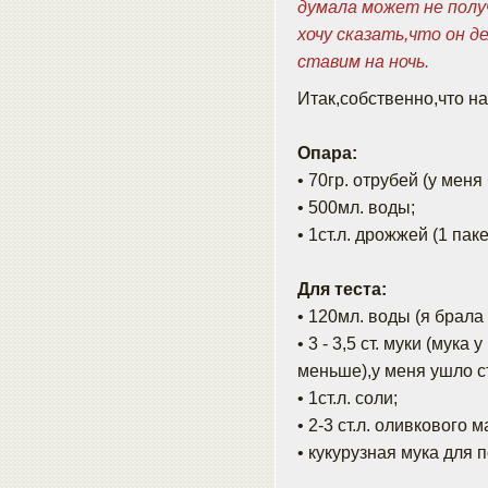
думала может не полу
хочу сказать,что он д
ставим на ночь.
Итак,собственно,что н
Опара:
• 70гр. отрубей (у мен
• 500мл. воды;
• 1ст.л. дрожжей (1 паке
Для теста:
• 120мл. воды (я брала
• 3 - 3,5 ст. муки (мук
меньше),у меня ушло с
• 1ст.л. соли;
• 2-3 ст.л. оливкового м
• кукурузная мука для 