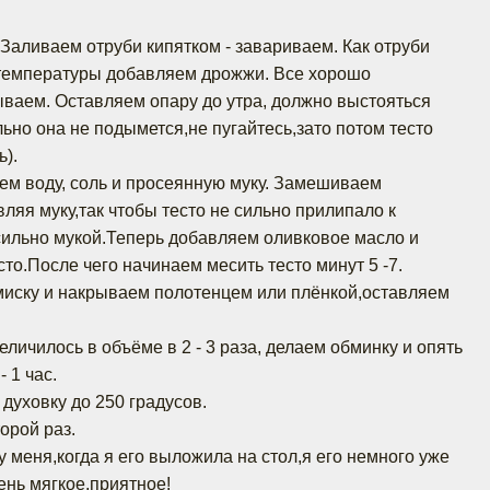
.Заливаем отруби кипятком - завариваем. Как отруби
 температуры добавляем дрожжи. Все хорошо
ваем. Оставляем опару до утра, должно выстояться
ьно она не подымется,не пугайтесь,зато потом тесто
ь).
ем воду, соль и просеянную муку. Замешиваем
ляя муку,так чтобы тесто не сильно прилипало к
сильно мукой.Теперь добавляем оливковое масло и
то.После чего начинаем месить тесто минут 5 -7.
миску и накрываем полотенцем или плёнкой,оставляем
величилось в объёме в 2 - 3 раза, делаем обминку и опять
 1 час.
духовку до 250 градусов.
орой раз.
у меня,когда я его выложила на стол,я его немного уже
ень мягкое,приятное!