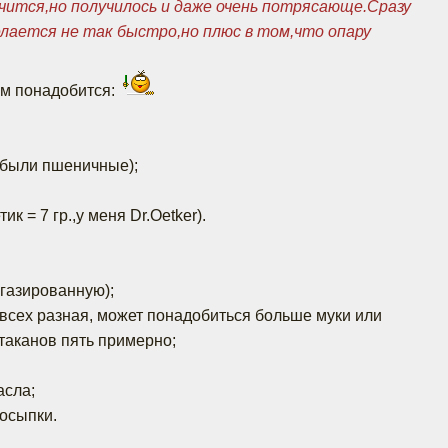
чится,но получилось и даже очень потрясающе.Сразу
елается не так быстро,но плюс в том,что опару
ам понадобится:
я были пшеничные);
тик = 7 гр.,у меня Dr.Oetker).
 газированную);
а у всех разная, может понадобиться больше муки или
таканов пять примерно;
асла;
посыпки.