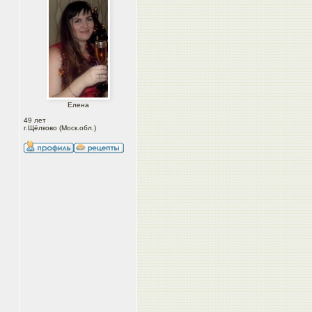
Елена
49 лет
г.Щёлково (Моск.обл.)