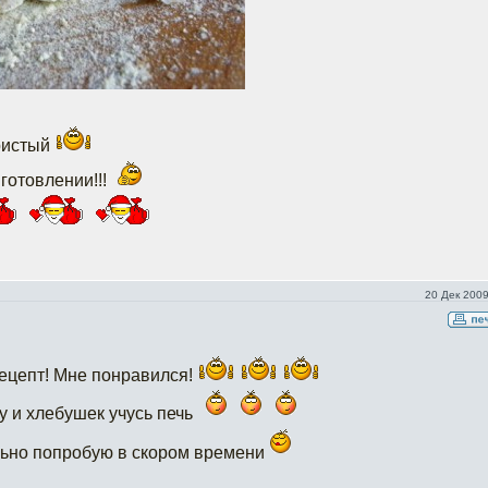
ристый
готовлении!!!
20 Дек 2009
рецепт! Мне понравился!
 и хлебушек учусь печь
льно попробую в скором времени