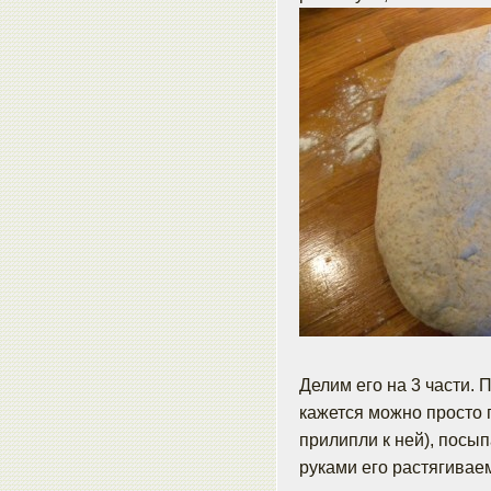
Делим его на 3 части.
кажется можно просто п
прилипли к ней), посып
руками его растягиваем