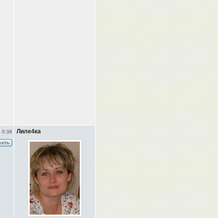
Лиле4ка
 0:38