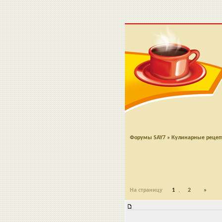
Форумы SAY7
»
Кулинарные реце
На страницу
1
,
2
»
Багеты с отрубями