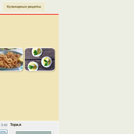
Кулинарные рецепты
Тори.я
 0:40