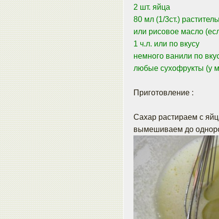
2 шт. яйца
80 мл (1/3ст.) растител
или рисовое масло (есл
1 ч.л. или по вкусу
немного ванили по вку
любые сухофрукты (у ме
Приготовление :
Сахар растираем с яйц
вымешиваем до одноро