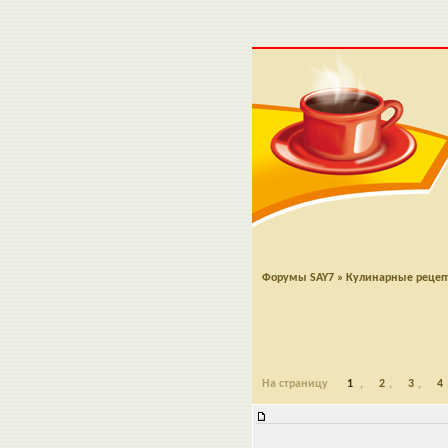
Форумы SAY7
»
Кулинарные реце
На страницу
1
,
2
,
3
,
4
Кекс - Манник Молочный