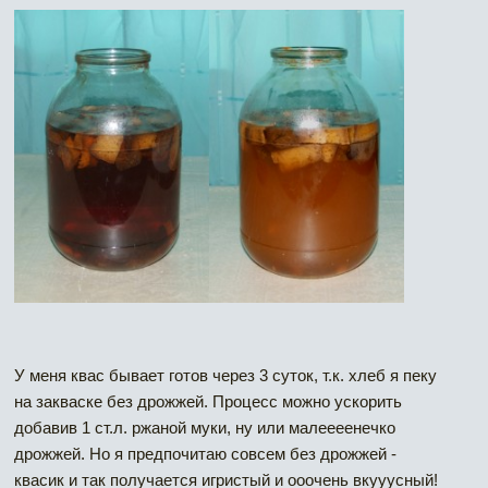
У меня квас бывает готов через 3 суток, т.к. хлеб я пеку
на закваске без дрожжей. Процесс можно ускорить
добавив 1 ст.л. ржаной муки, ну или малеееенечко
дрожжей. Но я предпочитаю совсем без дрожжей -
квасик и так получается игристый и ооочень вкууусный!