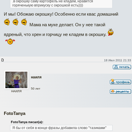
.в окрошку саму картофель не кладём, нравится
горяченькую вприкуску с окрошкой есть))))
И мы! Обожаю окрошку! Особенно если квас домашний
Мама на муке делает. Он у нее такой
ядреный, что хрен и горчицу не кладем в окрошку.
18 Июл 2011 21:33
наиля
50 лет
НАИЛЯ
FotoTanya
FotoTanya писал(а):
Я бы от себя в конце фразы добавила слово "тазиками"