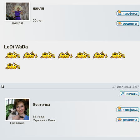
наиля
50 лет
НАИЛЯ
LeDi WaDa
17 Июл 2011 2:07
Svеточка
54 года
Украина г.Киев
Светлана