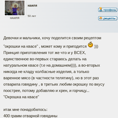
наиля
50 лет
НАИЛЯ
Девочки и мальчики, хочу поделится своим рецептом
"окрошки на квасе" , может кому и пригодится
)))
Принцип приготовления тот же что и у ВСЕХ,
единственное во-первых стараюсь делать на
натуральном квасе (т.е на домашнем)))), а во-вторых
никогда не кладу колбасные изделия, а только
варенное мясо (в частности телятину), но в этот раз
отварила говядину , в третьих любим окрошку по вкусу
поострее, потому добавляю и хрен, и горчицу...
"Окрошка на квасе"
итак мне понадобилось:
400 грамм отварной говядины