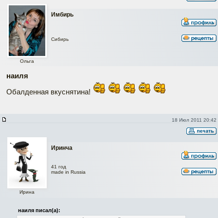
Имбирь
Сибирь
Ольга
наиля
Обалденная вкуснятина!
18 Июл 2011 20:42
Иринча
41 год
made in Russia
Ирина
наиля писал(а):