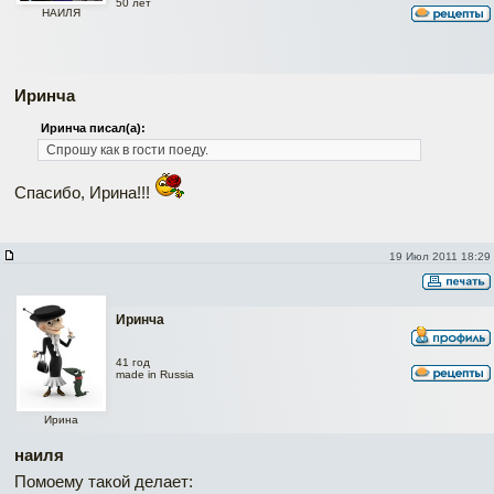
50 лет
НАИЛЯ
Иринча
Иринча писал(а):
Спрошу как в гости поеду.
Спасибо, Ирина!!!
19 Июл 2011 18:29
Иринча
41 год
made in Russia
Ирина
наиля
Помоему такой делает: