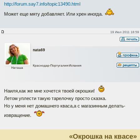
http://forum.say7.info/topic13490.html
Может еще мяту добавляет. Или хрен иногда.
19 Июл 2011 18:59
nata69
Краснодар-Португалия-Испания
Наташа
Наиля,как же мне хочется твоей окрошки!
Летом уплести такую тарелочку просто сказка.
Но у меня нет домашнего кваса,а с магазинным делать-
извращение.
«Окрошка на квасе»