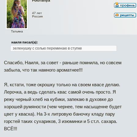
FotoTanya
47 лет
Россия
Татьяна
наиля писал(а):
зеленушку с солью переминаю в ступке
Спасибо, Наиля, за совет - раньше помнила, но совсем
забыла, что так намного ароматнее!!!
Я, кстати, тоже окрошку только на своем квасе делаю.
Лерочка, а ведь сделать квас самой очень просто. Я
режу черный хлеб на кубики, запекаю в духовке до
хорошей румяности (чем чернее, тем насыщенне будет
цвет у кваска). На 3-х литровую баночку кладу пару
горстей таких сухариков, 3 изюминки и 5 ст.л. сахара.
ВСЁ!!!