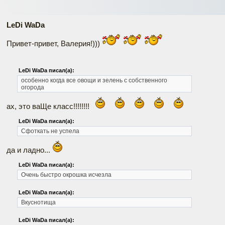
LeDi WaDa
Привет-привет, Валерия!)))
LeDi WaDa писал(а):
особенно когда все овощи и зелень с собственного
огорода
ах, это ваЩе класс!!!!!!!!
LeDi WaDa писал(а):
Сфоткать не успела
да и ладно...
LeDi WaDa писал(а):
Очень быстро окрошка исчезла
LeDi WaDa писал(а):
Вкуснотища
LeDi WaDa писал(а):