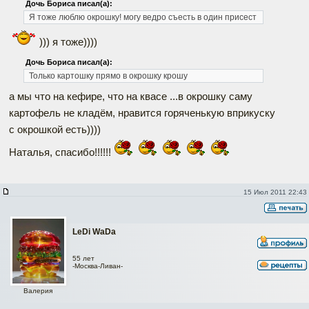
Дочь Бориса писал(а):
Я тоже люблю окрошку! могу ведро съесть в один присест
))) я тоже))))
Дочь Бориса писал(а):
Только картошку прямо в окрошку крошу
а мы что на кефире, что на квасе ...в окрошку саму
картофель не кладём, нравится горяченькую вприкуску
с окрошкой есть))))
Наталья, спасибо!!!!!!
15 Июл 2011 22:43
LeDi WaDa
55 лет
-Москва-Ливан-
Валерия