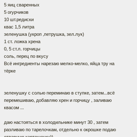
5 яиц сваренных
5 огурчиков
10 шт.редиски
квас 1,5 литра
зеленушка (укроп ,петрушка, зел.лук)
1 ст. ложка хрена
0, 5 ст.л. горчицы
соль, перец по вкусу
Всё ингредиенты нарезаю мелко-мелко, яйца тру на
тёрке
зеленушку с солью переминаю в ступке, затем...всё
перемешиваю, добавляю хрен и горчицу , заливаю
квасом ...
даю настояться в холодильнике минут 30 , затем
разливаю по тарелочкам, отдельно к окрошке подаю
отварную картошечку))