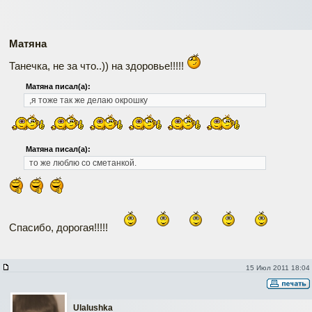
Матяна
Танечка, не за что..)) на здоровье!!!!!
Матяна писал(а):
,я тоже так же делаю окрошку
Матяна писал(а):
то же люблю со сметанкой.
Спасибо, дорогая!!!!!
15 Июл 2011 18:04
Ulalushka