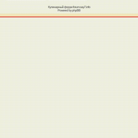
Кулинарный форум
forum.say7.info
Powered by
phpBB