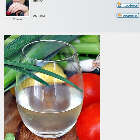
omilo
VA, USA
Ольга