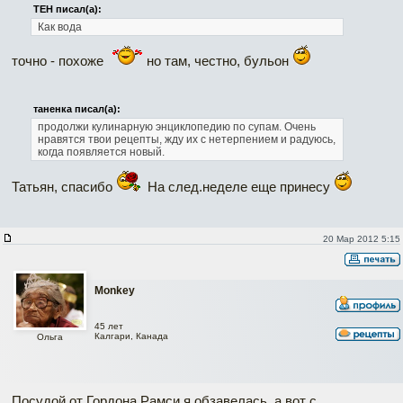
ТЕН писал(а):
Как вода
точно - похоже
но там, честно, бульон
таненка писал(а):
продолжи кулинарную энциклопедию по супам. Очень
нравятся твои рецепты, жду их с нетерпением и радуюсь,
когда появляется новый.
Татьян, спасибо
На след.неделе еще принесу
20 Мар 2012 5:15
Monkey
45 лет
Калгари, Канада
Ольга
Посудой от Гордона Рамси я обзавелась, а вот с