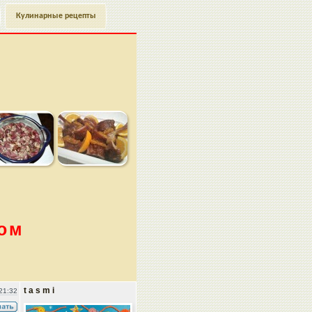
Кулинарные рецепты
ом
t a s m i
21:32