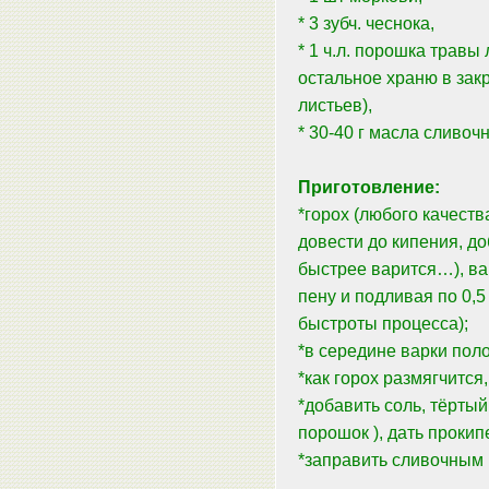
* 3 зубч. чеснока,
* 1 ч.л. порошка травы
остальное храню в зак
листьев),
* 30-40 г масла сливочн
Приготовление:
*горох (любого качеств
довести до кипения, до
быстрее варится…), ва
пену и подливая по 0,5
быстроты процесса);
*в середине варки поло
*как горох размягчится
*добавить соль, тёртый
порошок ), дать прокип
*заправить сливочным 