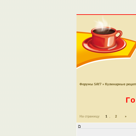
Форумы SAY7
»
Кулинарные реце
Г
На страницу
1
,
2
»
Гороховый суп-пюре с любистко