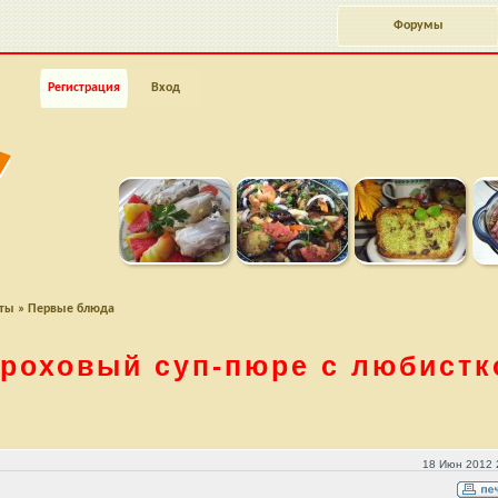
Форумы
Регистрация
Вход
пты
»
Первые блюда
ороховый
суп-пюре
с любистк
м
18 Июн 2012 