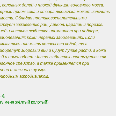
 головных болей и плохой функции головного мозга.
ярный приём сока и отвара любистка может излечить
симости. Обладая противовоспалительными
ствует заживлению ран, ушибов, царапин и порезов.
ней и листьев любистка применяют при подагре,
аболеваниях кожи, нервных заболеваниях. Если
умываться или мыть волосы его водой, то в
иобретут здоровый вид и будут лучше расти, а кожа
ой и помолодеет. Часто люби-сток используется как
гонное средство, а также применяется при
ечени и желчного пузыря.
риродным афродизиаком.
а),
а (у меня жёлтый колотый),