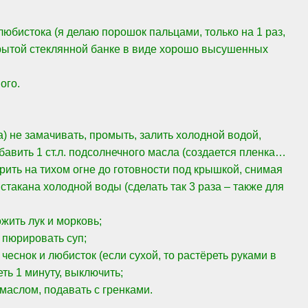
 любистока (я делаю порошок пальцами, только на 1 раз,
рытой стеклянной банке в виде хорошо высушенных
ого.
а) не замачивать, промыть, залить холодной водой,
бавить 1 ст.л. подсолнечного масла (создается пленка…
рить на тихом огне до готовности под крышкой, снимая
 стакана холодной воды (сделать так 3 раза – также для
жить лук и морковь;
, пюрировать суп;
 чеснок и любисток (если сухой, то растёреть руками в
еть 1 минуту, выключить;
маслом, подавать с гренками.