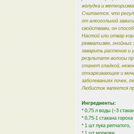
желудка и метеоризма,
Считается, что регул
от алкогольной зави
свойствами, он способ
Настой или отвар кор
ревматизме, гнойных з
заварить растение и 
результате волосы пр
станет гладкой, нежн
отхаркивающее и моче
заболеваниях почек, п
Любисток является п
Ингредиенты:
* 0,75 л воды (~3 стакан
* 0,75-1 стакана горох
* 1 шт лука репчатого,
* 1 шт моркови,