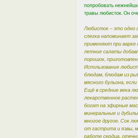
попробовать нежнейши
травы любисток. Он оче
Любисток – это одно 
слегка напоминает зап
применяют при варке с
летние салаты добавл
порошок, приготовлен
Использование любист
блюдам, блюдам из ры
мясного бульона, если
Ещё в средние века л
лекарственное растен
богат на эфирные мас
минеральные и дубиль
многое другое. Сок л
от гастрита и язвы, 
работе сердца, отечн