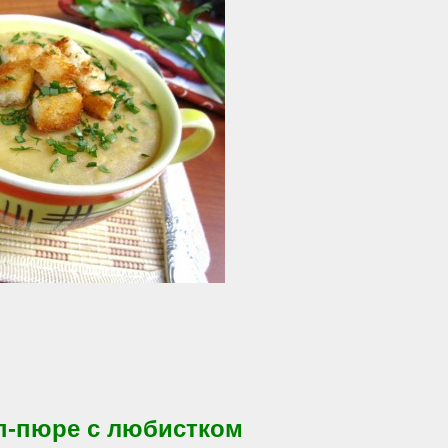
п-пюре с любистком