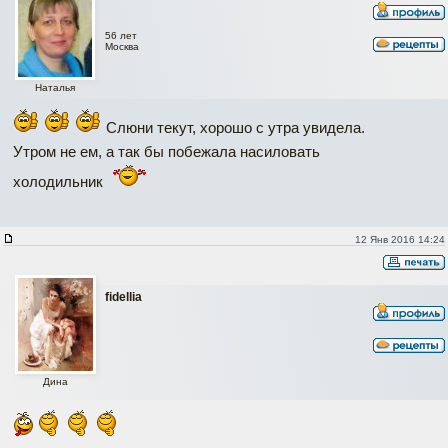
56 лет
Москва
Наталья
Слюни текут, хорошо с утра увидела.
Утром не ем, а так бы побежала насиловать
холодильник
12 Янв 2016 14:24
fidellia
Дина