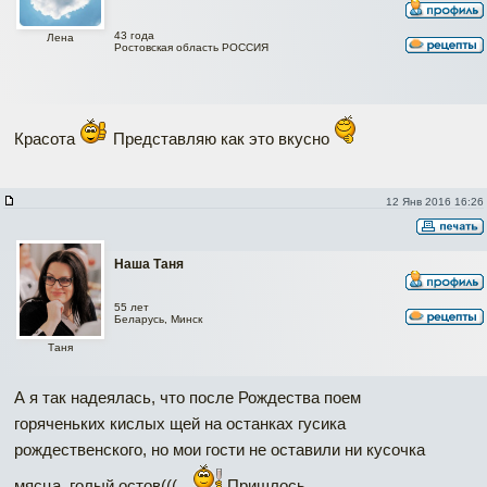
43 года
Лена
Ростовская область РОССИЯ
Красота
Представляю как это вкусно
12 Янв 2016 16:26
Наша Таня
55 лет
Беларусь, Минск
Таня
А я так надеялась, что после Рождества поем
горяченьких кислых щей на останках гусика
рождественского, но мои гости не оставили ни кусочка
мясца, голый остов(((
Пришлось