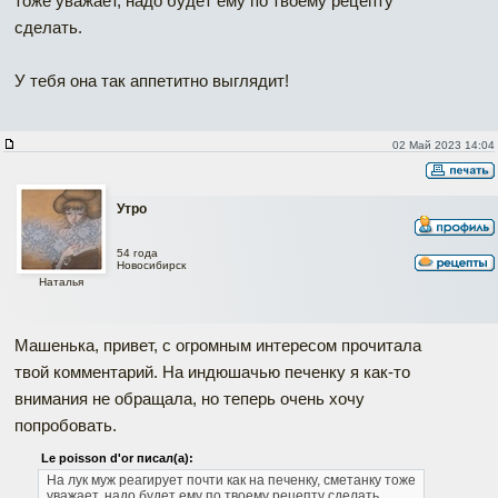
тоже уважает, надо будет ему по твоему рецепту
сделать.
У тебя она так аппетитно выглядит!
02 Май 2023 14:04
Утро
54 года
Новосибирск
Наталья
Машенька, привет, с огромным интересом прочитала
твой комментарий. На индюшачью печенку я как-то
внимания не обращала, но теперь очень хочу
попробовать.
Наверх
Le poisson d'or писал(а):
На лук муж реагирует почти как на печенку, сметанку тоже
уважает, надо будет ему по твоему рецепту сделать.