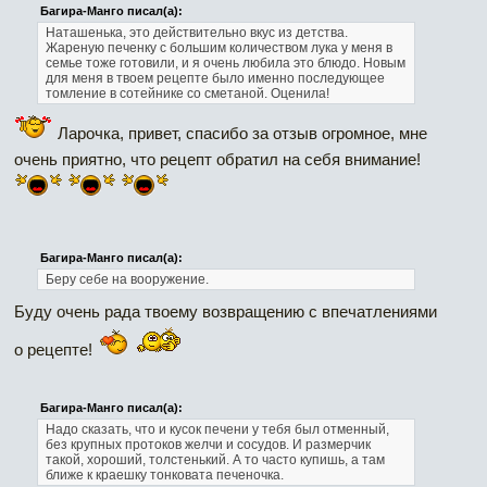
Багира-Манго писал(а):
Наташенька, это действительно вкус из детства.
Жареную печенку с большим количеством лука у меня в
семье тоже готовили, и я очень любила это блюдо. Новым
для меня в твоем рецепте было именно последующее
томление в сотейнике со сметаной. Оценила!
Ларочка, привет, спасибо за отзыв огромное, мне
очень приятно, что рецепт обратил на себя внимание!
Багира-Манго писал(а):
Беру себе на вооружение.
Буду очень рада твоему возвращению с впечатлениями
о рецепте!
Багира-Манго писал(а):
Надо сказать, что и кусок печени у тебя был отменный,
без крупных протоков желчи и сосудов. И размерчик
такой, хороший, толстенький. А то часто купишь, а там
ближе к краешку тонковата печеночка.