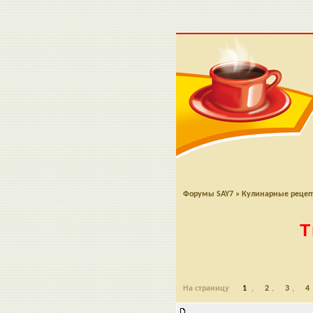
Форумы SAY7
»
Кулинарные реце
Т
На страницу
1
,
2
,
3
,
4
Творожная запеканка с киселем 