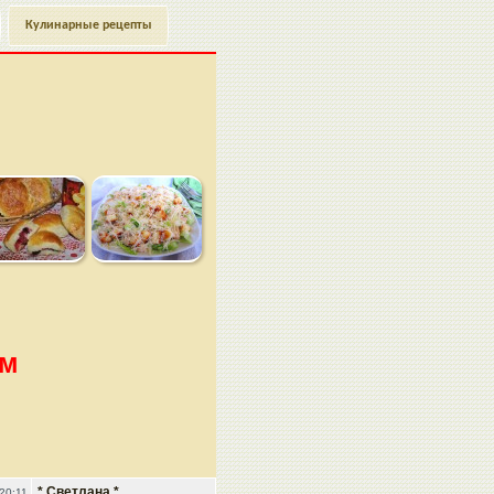
Кулинарные рецепты
ем
* Светлана *
20:11