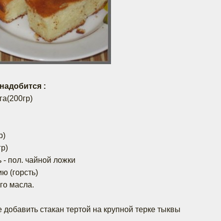
надобится :
га(200гр)
р)
гр)
 - пол. чайной ложки
ю (горсть)
ого масла.
добавить стакан тертой на крупной терке тыквы