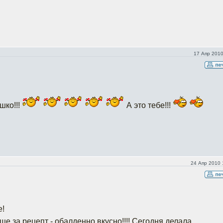
17 Апр 2010
шко!!!
А это тебе!!!
24 Апр 2010 
е!
е за рецепт - обалденно вкусно!!!! Сегодня делала