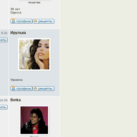
кошечка
38 лет
Одесса
Ирулька
 0:31
Украина
Betka
14:34