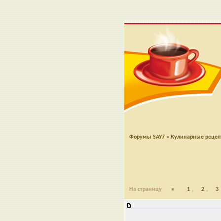
Форумы SAY7
»
Кулинарные реце
На страницу
«
1
,
2
,
3