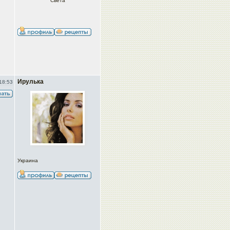
Света
Ирулька
18:53
Украина