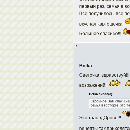
первый раз, семья в во
Все получилось, все п
вкусная картошечка!
Большое спасибо!!!
Betka
Светочка, здравствуй!!
возражений!
Betka писал(а):
Огромное Вам спасибище
семья в восторге, это 
Это таак здОрово!!!
рецепты так приходятс