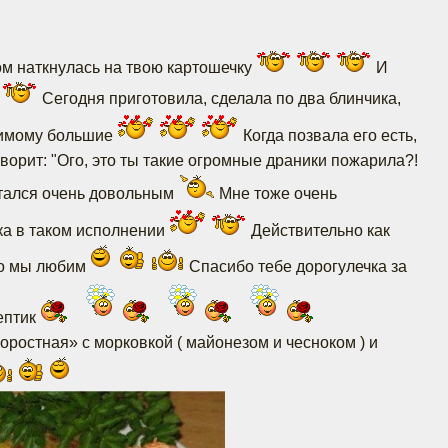
ом наткнулась на твою картошечку
И
а
Сегодня приготовила, сделала по два блинчика,
бимому большие
Когда позвала его есть,
говорит: "Ого, это ты такие огромные драники пожарила?!
остался очень довольным
Мне тоже очень
ка в таком исполнении
Действительно как
то мы любим
Спасибо тебе дорогулечка за
ептик
оростная» с морковкой ( майонезом и чесноком ) и