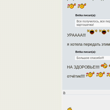
Betka писал(а):
Все получилось, все пе
картошечка!
УРАААА!!!
я хотела передать этим
Betka писал(а):
Большое спасибо!!!
НА ЗДОРОВЬЕ!!!!
отчётик!!!!