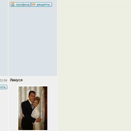
Линуся
21:04