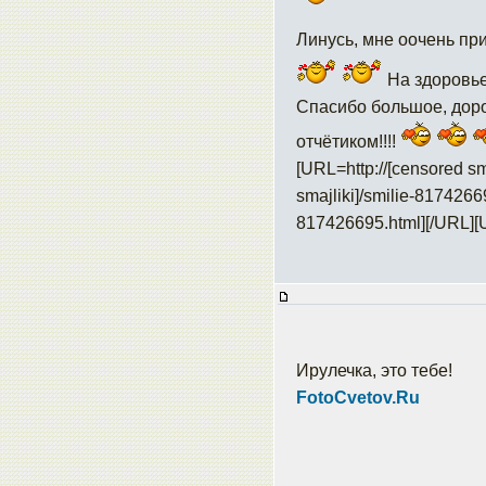
Линусь, мне оочень при
На здоровье
Спасибо большое, дор
отчётиком!!!!
[URL=http://[censored sm
smajliki]/smilie-8174266
817426695.html]
[/URL][
Ирулечка, это тебе!
FotoCvetov.Ru