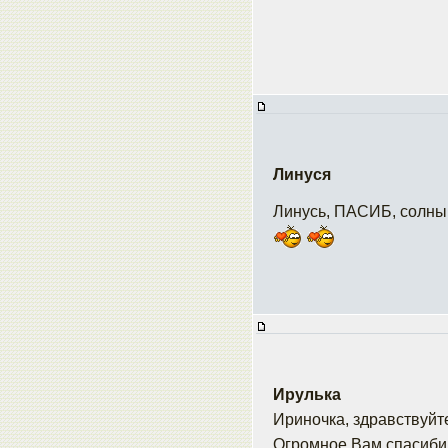
Линуся
Линусь, ПАСИБ, солны
Ирулька
Ириночка, здравствуйт
Огромное Вам спасибищ