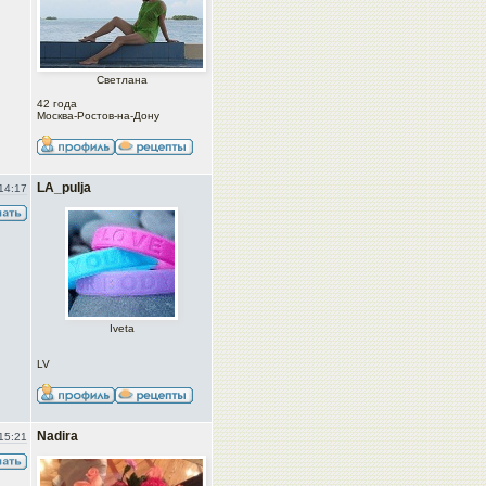
Светлана
42 года
Москва-Ростов-на-Дону
LA_pulja
14:17
Iveta
LV
Nadira
15:21