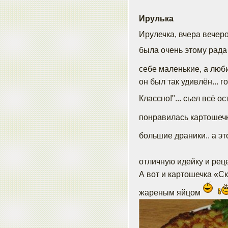
Ирулька
Ирулечка, вчера вечер
была очень этому рад
себе маленькие, а лю
он был так удивлён... 
Классно!"... сьел всё 
понравилась картошеч
большие драники.. а э
отличную идейку и рец
А вот и картошечка «Ск
жареным яйцом