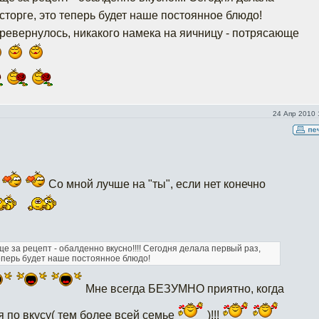
сторге, это теперь будет наше постоянное блюдо!
еревернулось, никакого намека на яичницу - потрясающе
24 Апр 2010 
!
Со мной лучше на "ты", если нет конечно
 за рецепт - обалденно вкусно!!!! Сегодня делала первый раз,
теперь будет наше постоянное блюдо!
Мне всегда БЕЗУМНО приятно, когда
я по вкусу( тем более всей семье
)!!!