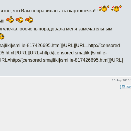
ятно, что Вам понравилась эта картошечка!!!
!!!
огулечка, ооочень порадовала меня замечательным
ajliki]/smilie-817426695.html]
[/URL][URL=http://[censored
95.html]
[/URL][URL=http://[censored smajliki]/smilie-
URL=http://[censored smajliki]/smilie-817426695.html]
[/URL]
16 Апр 2010 