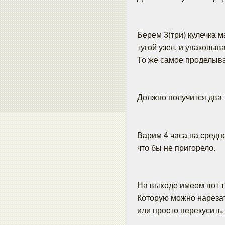
Берем 3(три) кулечка м
тугой узел, и упаковыв
То же самое проделыва
Должно получится два т
Варим 4 часа на средн
что бы не пригорело.
На выходе имеем вот т
Которую можно нарезат
или просто перекусить, 