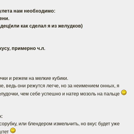
улета нам необходимо:
ени.
рдец(или как сделал я из желудков)
кусу, примерно ч.л.
чки и режем на мелкие кубики.
е, ведь они режутся легче, но за неимением онных, я
лудочки, чем себе успешно и натер мозоль на пальце
к:
орубку, или блендером измельчить, но вкус будет уже
аштет