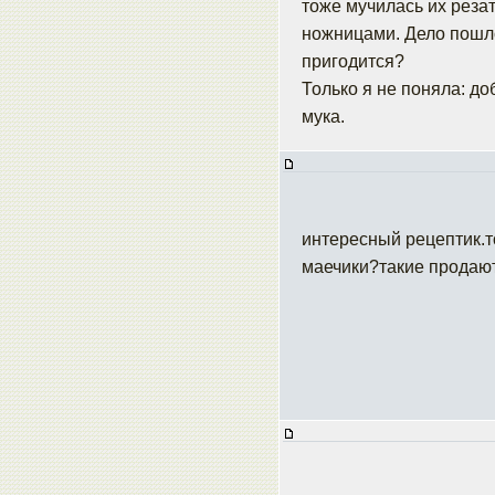
тоже мучилась их резат
ножницами. Дело пошло
пригодится?
Только я не поняла: до
мука.
интересный рецептик.то
маечики?такие продаю