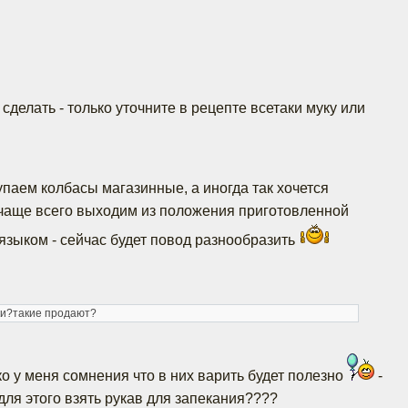
делать - только уточните в рецепте всетаки муку или
упаем колбасы магазинные, а иногда так хочется
 чаще всего выходим из положения приготовленной
языком - сейчас будет повод разнообразить
ики?такие продают?
ко у меня сомнения что в них варить будет полезно
-
для этого взять рукав для запекания????