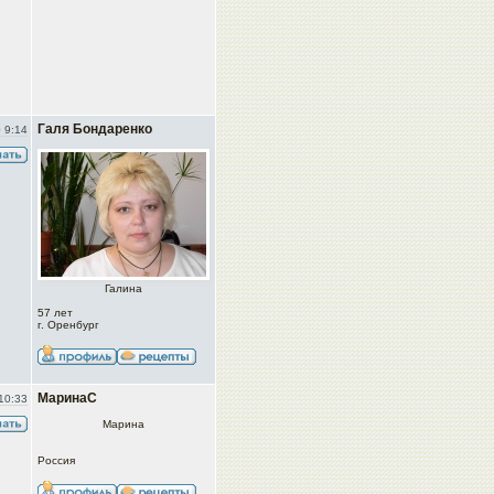
Галя Бондаренко
 9:14
Галина
57 лет
г. Оренбург
МаринаС
10:33
Марина
Россия