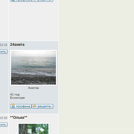
24анита
12:11
Анюткa
41 год
Ессентуки
**Олька**
13:32