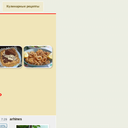
Кулинарные рецепты
»
arhines
 7:29