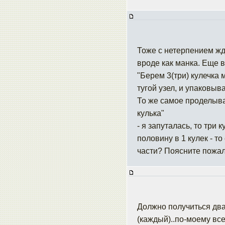
Тоже с нетерпением жд
вроде как манка. Еще в
"Берем 3(три) кулечка 
тугой узел, и упаковыв
То же самое проделыва
кулька"
- я запуталась, то три
половину в 1 кулек - т
части? Поясните пожал
Должно получиться два 
(каждый)..по-моему все