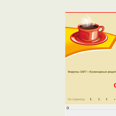
Форумы SAY7
»
Кулинарные реце
На страницу
1
,
2
,
3
»
Сердечно-печеночный "рулет"