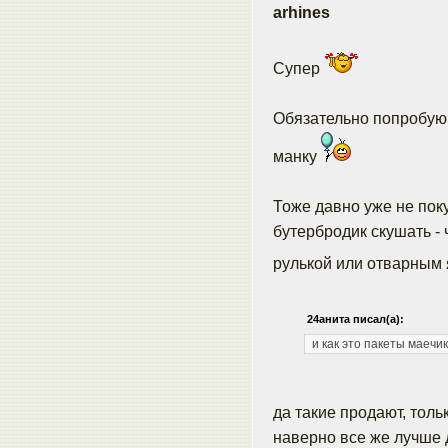
arhines
Супер
Обязательно попробую с
манку
Тоже давно уже не пок
бутербродик скушать -
рулькой или отварным 
24анита писал(а):
и как это пакеты маеч
да такие продают, толь
наверно все же лучше 