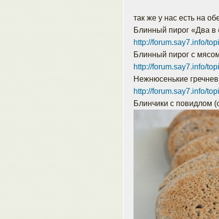
так же у нас есть на о
Блинный пирог «Два в 
http://forum.say7.info/to
Блинный пирог с мясом
http://forum.say7.info/to
Нежнюсенькие гречнев
http://forum.say7.info/to
Блинчики с повидлом (