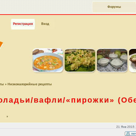
Форумы
Регистрация
Вход
пты
»
Низкокалорийные рецепты
оладьи/вафли/
«пирожки»
(Об
»
и" (Обед/Ужин -60)
21 Янв 2015 