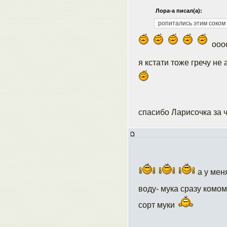
Лора-а писал(а):
ропитались этим соком 
ооо
я кстати тоже гречу не
спасибо Ларисочка за 
а у мен
воду- мука сразу комо
сорт муки