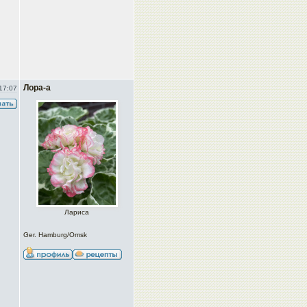
Лора-а
17:07
Лариса
Ger. Hamburg/Omsk