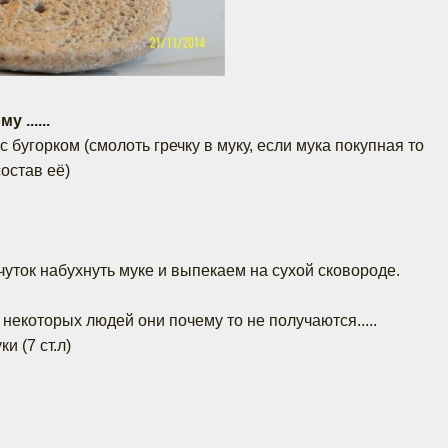
 ......
. с бугорком (смолоть гречку в муку, если мука покупная то
остав её)
уток набухнуть муке и выпекаем на сухой сковороде.
у некоторых людей они почему то не получаются.....
и (7 ст.л)