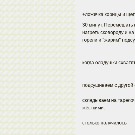
+ложечка корицы и щепо
30 минут. Перемешать
нагреть сковороду и н
горели и "жарим" под
когда оладушки схватя
подсушиваем с другой
складываем на тарелоч
жёсткими.
столько получилось