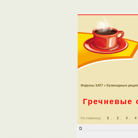
Форумы SAY7
»
Кулинарные реце
Гречневые 
На страницу
1
,
2
,
3
,
4
Гречневые оладьи/вафли/"пирожк