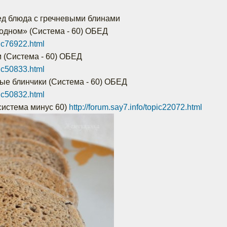
бед блюда с гречневыми блинами
одном» (Система - 60) ОБЕД
pic76922.html
 (Система - 60) ОБЕД
pic50833.html
ые блинчики (Система - 60) ОБЕД
pic50832.html
система минус 60)
http://forum.say7.info/topic22072.html