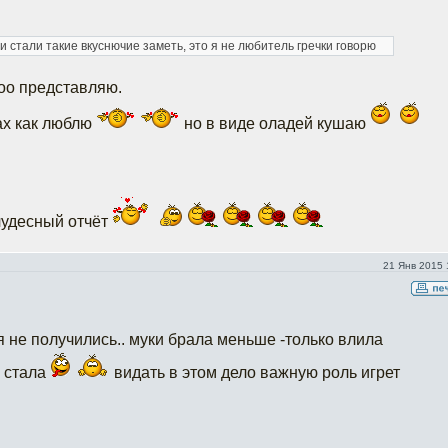
и стали такие вкуснючие заметь, это я не любитель гречки говорю
оо представляю.
 ах как люблю
но в виде оладей кушаю
чудесный отчёт
21 Янв 2015 
я не получились.. муки брала меньше -только влила
м стала
видать в этом дело важную роль игрет