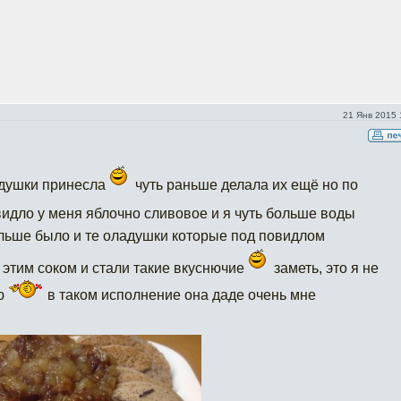
21 Янв 2015 
адушки принесла
чуть раньше делала их ещё но по
идло у меня яблочно сливовое и я чуть больше воды
ольше было и те оладушки которые под повидлом
 этим соком и стали такие вкуснючие
заметь, это я не
рю
в таком исполнение она даде очень мне