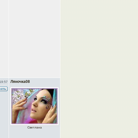
Ляночка08
19:57
Светлана