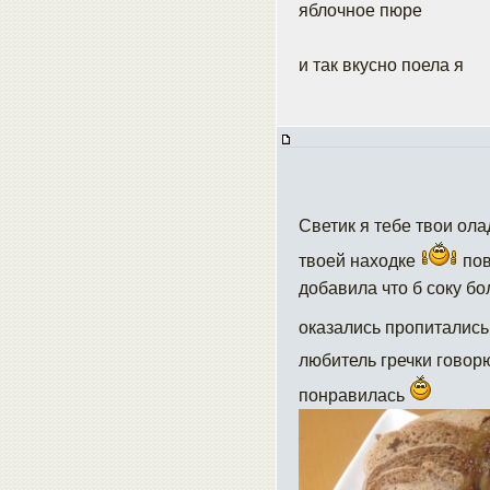
яблочное пюре
и так вкусно поела я
Светик я тебе твои ол
твоей находке
пов
добавила что б соку б
оказались пропитались
любитель гречки гово
понравилась