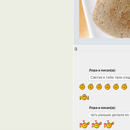
Лора-а писал(а):
Светик я тебе твои ол
Лора-а писал(а):
чуть раньше делала их 