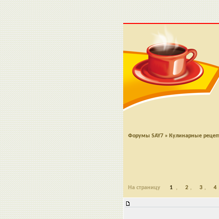
Форумы SAY7
»
Кулинарные реце
На страницу
1
,
2
,
3
,
4
Мокрый Наполеон