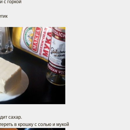
и с горкой
етик
.
дит сахар.
ереть в крошку с солью и мукой