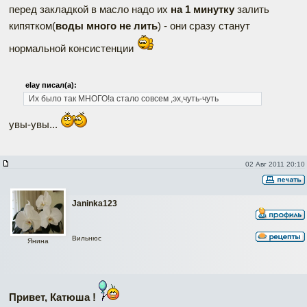
перед закладкой в масло надо их
на 1 минутку
залить
кипятком(
воды много не лить
) - они сразу станут
нормальной консистенции
elay писал(а):
Их было так МНОГО!а стало совсем ,эх,чуть-чуть
увы-увы...
02 Авг 2011 20:10
Janinka123
Вильнюс
Янина
Наверх
Привет, Катюша !