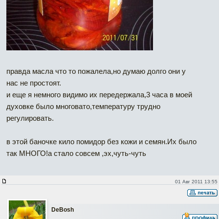
правда масла что то пожалела,но думаю долго они у
нас не простоят.
и еще я немного видимо их передержала,3 часа в моей
духовке было многовато,температуру трудно
регулировать.
в этой баночке кило помидор без кожи и семян.Их было
так МНОГО!а стало совсем ,эх,чуть-чуть
01 Авг 2011 13:55
DeBosh