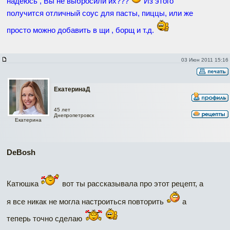
надеюсь , Вы не выбросили их???
Из этого
получится отличный соус для пасты, пиццы, или же
просто можно добавить в щи , борщ и т.д.
03 Июн 2011 15:16
ЕкатеринаД
45 лет
Днепропетровск
Екатерина
DeBosh
Катюшка
вот ты рассказывала про этот рецепт, а
я все никак не могла настроиться повторить
а
теперь точно сделаю