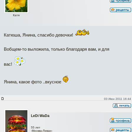
Катя
Катюша, Янина, спасибо девочки!
Вобщем-то выложила, только благодаря вам, и для
вас!
Янина, какое фото ..вкусное
03 Июн 2011 16:44
LeDi WaDa
55 лет
-Москва-Ливан-