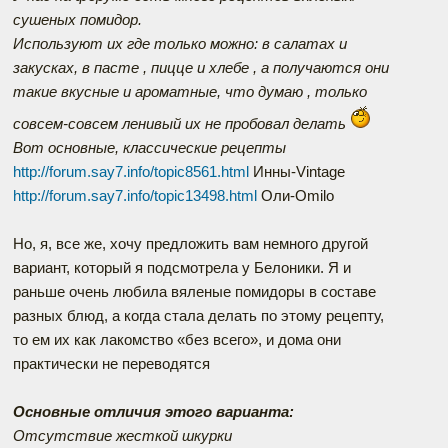
сушеных помидор.
Используют их где только можно: в салатах и
закусках, в пасте , пицце и хлебе , а получаются они
такие вкусные и ароматные, что думаю , только
совсем-совсем ленивый их не пробовал делать
Вот основные, классические рецепты
http://forum.say7.info/topic8561.html
Инны-Vintage
http://forum.say7.info/topic13498.html
Оли-Omilo
Но, я, все же, хочу предложить вам немного другой
вариант, который я подсмотрела у Белоники. Я и
раньше очень любила вяленые помидоры в составе
разных блюд, а когда стала делать по этому рецепту,
то ем их как лакомство «без всего», и дома они
практически не переводятся
Основные отличия этого варианта:
Отсутствие жесткой шкурки