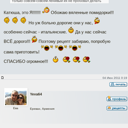
только совсем-совсем ленивый их не пробовал делать
Катюша, это Я!!!!!!!
Обожаю вяленные помидорки!!!
Но уж больно дорогие они у нас,
особенно сейчас - итальянские.
Да у нас сейчас
ВСЁ дорого!!!
Поэтому рецепт забираю, попробую
сама приготовить!
СПАСИБО огромное!!!
04 Июн 2011 0:19
Yeva64
Ева
Ереван, Армения