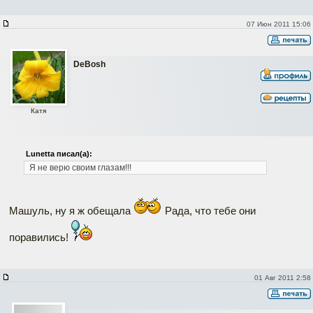
07 Июн 2011 15:06
DeBosh
Катя
Lunetta писал(а):
Я не верю своим глазам!!!
Машуль, ну я ж обещала
Рада, что тебе они
поравились!
01 Авг 2011 2:58