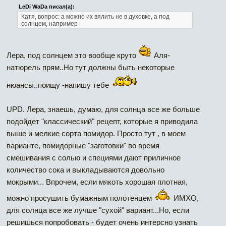
LeDi WaDa писал(а):
Катя, вопрос: а можно их вялить не в духовке, а под
солнцем, например
Лера, под солнцем это вообще круто
Аля-
натюрель прям..Но тут должны быть некоторые
нюансы..поищу -напишу тебе
UPD. Лера, знаешь, думаю, для солнца все же больше
подойдет "классический" рецепт, которые я приводила
выше и мелкие сорта помидор. Просто тут , в моем
варианте, помидорные "заготовки" во время
смешивания с солью и специями дают приличное
количество сока и выкладываются довольно
мокрыми... Впрочем, если мякоть хорошая плотная,
можно просушить бумажным полотенцем
ИМХО,
для солнца все же лучше "сухой" вариант...Но, если
решишься попробовать - будет очень интерсно узнать