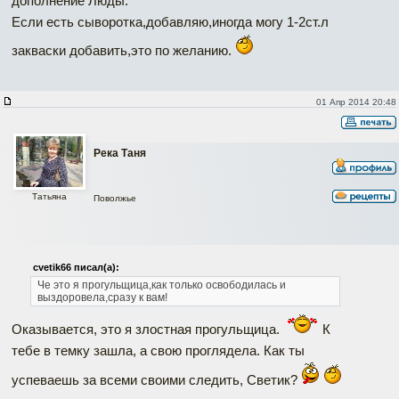
дополнение Люды.
Если есть сыворотка,добавляю,иногда могу 1-2ст.л
закваски добавить,это по желанию.
01 Апр 2014 20:48
Река Таня
Татьяна
Поволжье
cvetik66 писал(а):
Че это я прогульщица,как только освободилась и
выздоровела,сразу к вам!
Оказывается, это я злостная прогульщица.
К
тебе в темку зашла, а свою проглядела. Как ты
успеваешь за всеми своими следить, Светик?