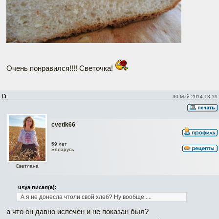
Очень понравился!!!! Светочка!
30 Май 2014 13:19
cvetik66
59 лет
Беларусь
Светлана
usya писал(а):
А я не донесла чтоли свой хлеб? Ну вообще.....
а что он давно испечен и не показан был?