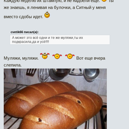
Каждую неделю их штампую, и не надоели еще.
Ты
же знаешь, я ленивая на булочки, а Ситный у меня
вместо сдобы идет.
cvetik66 писал(а):
А может это всё одни и те же муляжи,ты их
подкрасила,да и усё!!!!
Муляжи, муляжи.
Вот еще вчера
слепила.