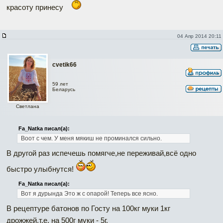
красоту принесу
04 Апр 2014 20:11
cvetik66
59 лет
Беларусь
Светлана
Fa_Natka писал(а):
Воот с чем. У меня мякиш не проминался сильно.
В другой раз испечешь помягче,не переживай,всё одно
быстро улыбнутся!
Fa_Natka писал(а):
Вот я дурында Это ж с опарой! Теперь все ясно.
В рецептуре батонов по Госту на 100кг муки 1кг
дрожжей,т.е. на 500г муки - 5г.