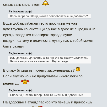
смазывать кисельком.
Fa_Natka писал(а):
Воды я брала 300 гр, может попробовать еще добавить?
Воды добавляй,если тесто просит,ты же уже
чувствуешь консистенцию,у нас в доме не сыро,но и не
сухо,в городских квартирах гораздо суше
воздух,поэтому и влажность муки у нас с тобой может
быть разная.
Fa_Natka писал(а):
Или дрожжей добавить, а-то 5гр как-то, может маловато?
Чето я хочу сама не знаю чего Вкусно ведь.
В опару 5г хватает,почему засомневалась?
Если вкусно,но и не придумывай ничего,пеки по
рецепту...
Fa_Natka писал(а):
Спасибо, Светик Теперь только Ситный и Довоенный
На здоровье Наташ,спасибо,что печешь и приносишь