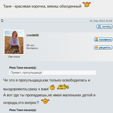
Таня - красивая корочка, мякиш обалденный
01 Апр 2014 11:04
cvetik66
59 лет
Беларусь
Светлана
Река Таня писал(а):
Привет, прогульщица!
Че это я прогульщица,как только освободилась и
выздоровела,сразу к вам!
А вот где ты пропадаешь,не имея маленьких детей и
огорода,это вопрос?
Река Таня писал(а):