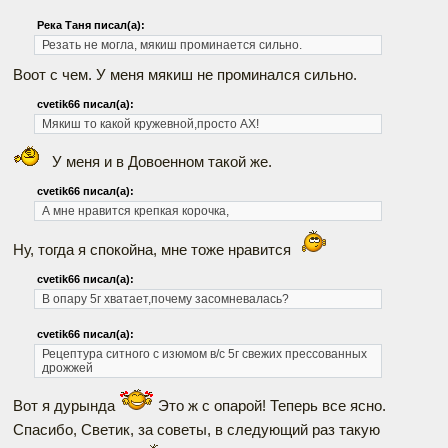
Река Таня писал(а):
Резать не могла, мякиш проминается сильно.
Воот с чем. У меня мякиш не проминался сильно.
cvetik66 писал(а):
Мякиш то какой кружевной,просто АХ!
У меня и в Довоенном такой же.
cvetik66 писал(а):
А мне нравится крепкая корочка,
Ну, тогда я спокойна, мне тоже нравится
cvetik66 писал(а):
В опару 5г хватает,почему засомневалась?
cvetik66 писал(а):
Рецептура ситного с изюмом в/с
5г свежих прессованных
дрожжей
Вот я дурында
Это ж с опарой! Теперь все ясно.
Спасибо, Светик, за советы, в следующий раз такую