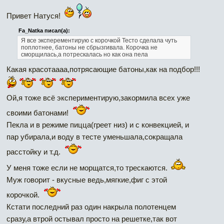
Привет Натуся!
Fa_Natka писал(а):
Я все эксперементирую с корочкой Тесто сделала чуть
поплотнее, батоны не сбрызгивала. Корочка не
сморщилась,а потрескалась но как она пела
Какая красотаааа,потрясающие батоны,как на подбор!!!
Ой,я тоже всё экспериментирую,закормила всех уже
своими батонами!
Пекла и в режиме пицца(греет низ) и с конвекцией, и
пар убирала,и воду в тесте уменьшала,сокращала
расстойку и т.д.
У меня тоже если не морщатся,то трескаются.
Муж говорит - вкусные ведь,мягкие,фиг с этой
корочкой.
Кстати последний раз один накрыла полотенцем
сразу,а втрой остывал просто на решетке,так вот