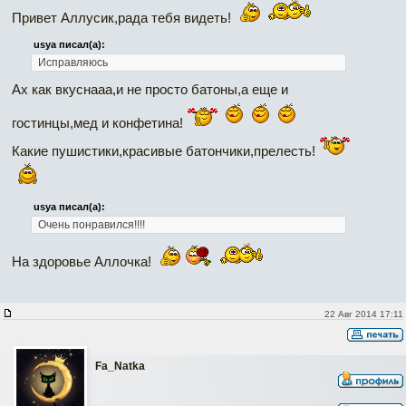
Привет Аллусик,рада тебя видеть!
usya писал(а):
Исправляюсь
Ах как вкуснааа,и не просто батоны,а еще и
гостинцы,мед и конфетина!
Какие пушистики,красивые батончики,прелесть!
usya писал(а):
Очень понравился!!!!
На здоровье Аллочка!
22 Авг 2014 17:11
Fa_Natka