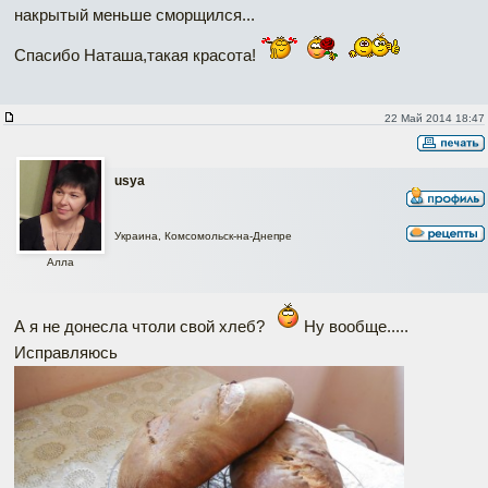
накрытый меньше сморщился...
Спасибо Наташа,такая красота!
22 Май 2014 18:47
usya
Украина, Комсомольск-на-Днепре
Алла
А я не донесла чтоли свой хлеб?
Ну вообще.....
Исправляюсь