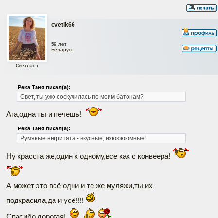
cvetik66
59 лет
Беларусь
Светлана
Река Таня писал(а):
Свет, ты ужо соскучилась по моим батонам?
Ага,одна ты и печешь!
Река Таня писал(а):
Румяные негритята - вкусные, изююююмные!
Ну красота же,один к одному,все как с конвеера!
А может это всё одни и те же муляжи,ты их
подкрасила,да и усё!!!!
Спасибо дорогая!