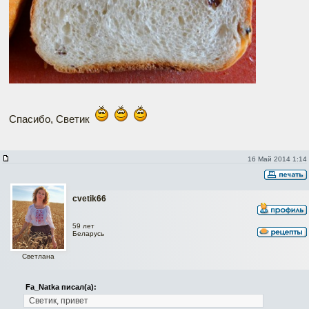
Спасибо, Светик
16 Май 2014 1:14
cvetik66
59 лет
Беларусь
Светлана
Fa_Natka писал(а):
Светик, привет