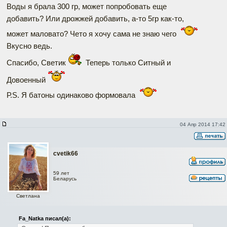
Воды я брала 300 гр, может попробовать еще
добавить? Или дрожжей добавить, а-то 5гр как-то,
может маловато? Чето я хочу сама не знаю чего
Вкусно ведь.
Спасибо, Светик
Теперь только Ситный и
Довоенный
Р.S. Я батоны одинаково формовала
04 Апр 2014 17:42
cvetik66
59 лет
Беларусь
Светлана
Fa_Natka писал(а):