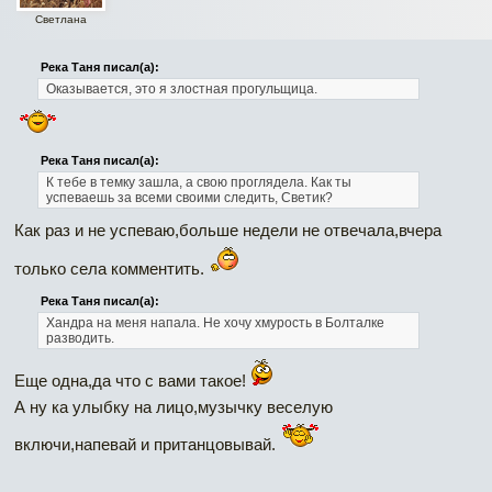
Светлана
Река Таня писал(а):
Оказывается, это я злостная прогульщица.
Река Таня писал(а):
К тебе в темку зашла, а свою проглядела. Как ты
успеваешь за всеми своими следить, Светик?
Как раз и не успеваю,больше недели не отвечала,вчера
только села комментить.
Река Таня писал(а):
Хандра на меня напала. Не хочу хмурость в Болталке
разводить.
Еще одна,да что с вами такое!
А ну ка улыбку на лицо,музычку веселую
включи,напевай и пританцовывай.