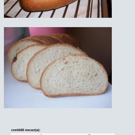
cvetik66 писал(а):