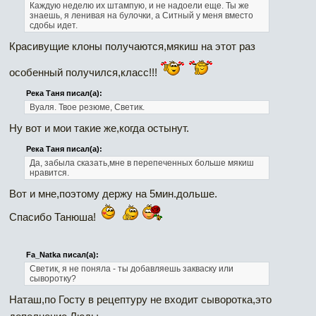
Каждую неделю их штампую, и не надоели еще. Ты же
знаешь, я ленивая на булочки, а Ситный у меня вместо
сдобы идет.
Красивущие клоны получаются,мякиш на этот раз
особенный получился,класс!!!
Река Таня писал(а):
Вуаля. Твое резюме, Светик.
Ну вот и мои такие же,когда остынут.
Река Таня писал(а):
Да, забыла сказать,мне в перепеченных больше мякиш
нравится.
Вот и мне,поэтому держу на 5мин.дольше.
Спасибо Танюша!
Fa_Natka писал(а):
Светик, я не поняла - ты добавляешь закваску или
сыворотку?
Наташ,по Госту в рецептуру не входит сыворотка,это