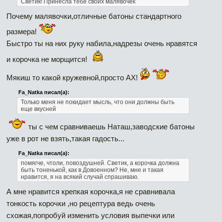
Светик!
Принесла тебе своих малявочек
Почему малявочки,отличные батоны стандартного
размера!
Быстро ты на них руку набила,надрезы очень нравятся
и корочка не морщится!
Мякиш то какой кружевной,просто АХ!
Fa_Natka писал(а):
Только меня не покидает мысль, что они должны быть
еще вкусней
ты с чем сравниваешь Наташ,заводские батоны
уже в рот не взять,такая гадость...
Fa_Natka писал(а):
помягче, чтоли, повоздушней. Светик, а корочка должна
быть тоненькой, как в Довоенном? Не, мне и такая
нравится, я на всякий случай спрашиваю.
А мне нравится крепкая корочка,я не сравнивала
тонкость корочки ,но рецептура ведь очень
схожая,попробуй изменить условия выпечки или