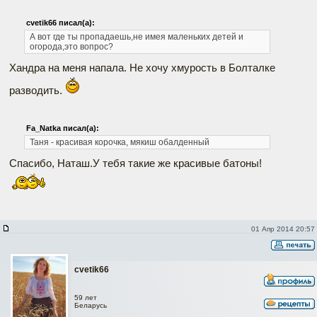
cvetik66 писал(а):
А вот где ты пропадаешь,не имея маленьких детей и
огорода,это вопрос?
Хандра на меня напала. Не хочу хмурость в Болталке
разводить.
Fa_Natka писал(а):
Таня - красивая корочка, мякиш обалденный
Спасибо, Наташ.У тебя такие же красивые батоны!
01 Апр 2014 20:57
cvetik66
59 лет
Беларусь