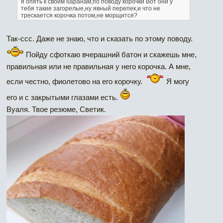
я опять к своим баранам,по поводу корочки
Вот они у
тебя такие загорелые,ну явный перепек,и что не
трескается корочка потом,не морщится?
Так-ссс. Даже не знаю, что и сказать по этому поводу.
Пойду сфоткаю вчерашний батон и скажешь мне,
правильная или не правильная у него корочка. А мне,
если честно, фиолетово на его корочку.
Я могу
его и с закрытыми глазами есть.
Вуаля. Твое резюме, Светик.