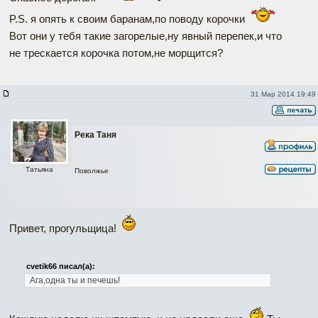
P.S. я опять к своим баранам,по поводу корочки
Вот они у тебя такие загорелые,ну явный перепек,и что
не трескается корочка потом,не морщится?
31 Мар 2014 19:49
Река Таня
Татьяна
Поволжье
Привет, прогульщица!
cvetik66 писал(а):
Ага,одна ты и печешь!