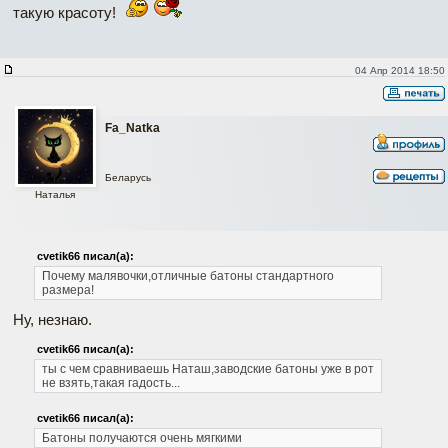
такую красоту!
04 Апр 2014 18:50
Fa_Natka
Беларусь
Наталья
cvetik66 писал(а):
Почему малявочки,отличные батоны стандартного
размера!
Ну, незнаю.
cvetik66 писал(а):
ты с чем сравниваешь Наташ,заводские батоны уже в рот
не взять,такая гадость...
cvetik66 писал(а):
Батоны получаются очень мягкими