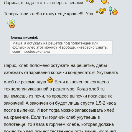
Лариса, я рада что ты теперь с весами
Теперь твои хлеба станут еще краше!!!! Ура
loranas писал(а):
Маша, а остужать на решетке под полотенцем или
фольгой хлеб этот можно? И вообще, интересно узнать,
совет профессионала
Ларис, хлеб положено остужать на решетке, дабы
избежать отпаривания корочки конденсатом! Укутывать
хлеб не рекомендую
Если выпечен он согласно
технологии указанной в рецептуре. Когда хлеб ты
вынимаешь из печи, то процесс выпечки пока еще не
закончен!! А закончен он будет лишь спустя 1,5-2 часа
после выпечки. И вот тогда можно запаковывать хлеб
на хранение. Если ты горячий хлеб укутаешь в
Наверх
полотенце, то влага в горячем хлебе, которая должна
покинуть хлеб при есстественном остывании, ухудшит