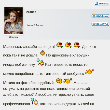
loranas
Нижний Тагил
Лариса
Машенька, спасибо за рецепт!
До пит я
пока так и не дошла
Но дрожжевые хлебушки
иногда всё же пеку.
Раз теперь есть весы, то
можно попробовать этот интересный хлебушек
Мякиш на фото бесподобный!
Маша, а
остужать на решетке под полотенцем или фольгой
хлеб этот можно? И вообще, интересно узнать, совет
профессионала
, как правильно держать хлеб на