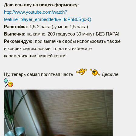
Даю ссылку на видео-формовку:
http://www.youtube.com/watch?
feature=player_embedded&v=lcPnB0Sgc-Q
Расстойка:
1,5-2 часа ( у меня 1,5 часа)
Выпечка:
на камне, 200 градусов 30 минут БЕЗ ПАРА!
Рекомендую
: при выпечке сдобы использовать так же
и коврик силиконовый, тогда вы избежите
карамелизации нижней корки!
Ну, теперь самая приятная часть
Дефиле