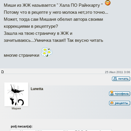
Миши из ЖЖ называется " Хала ПО Райнхарту "
Потому что в рецепте у него молока нет,это точно...
Может, тогда сам Мишаня обелил автора своими
коррекциями в рецептуре?
Зашла на твою страничку в ЖЖ и
зачитываюсь...Умничка такая!! Так вкусно читать
многие странички
25 Июл 2011 3:06
Lunetta
Мария
polj писал(а):