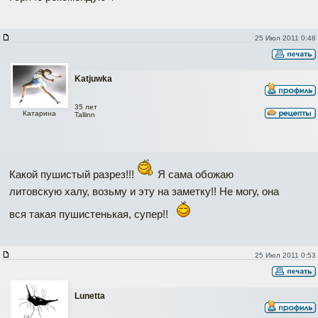
25 Июл 2011 0:48
Katjuwka
35 лет
Катарина
Tallinn
Какой пушистый разрез!!!
Я сама обожаю
литовскую халу, возьму и эту на заметку!! Не могу, она
вся такая пушистенькая, супер!!
25 Июл 2011 0:53
Lunetta