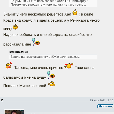
но у Миши из ЖЖ называется " Хала ПО Райнхарту "
Потому что в рецепте у него молока нет,это точно...
Значит у него несколько рецептов Хал
( в книге
Краст энд крамб я видела рецепт, а у Рейнхарта много
книг)
Надо попробовать и мне её сделать, спасибо, что
рассказала мне
polj писал(а):
Зашла на твою страничку в ЖЖ и зачитываюсь...
Танюша, мне очень приятно
Твои слова,
бальзамом мне на душу
Пошла к Мише за халой
25 Июл 2011 12:25