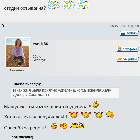
стадии остывания?
26 Июл 2011 10:30
cvetik66
59 лет
Беларусь
Светлана
Lunetta писал(а):
И как же я была приятно удивлена, когда испекла Халу
Джефри Хэмелмана
Машулик - ты и меня приятно удивила!!!
Хала отличная получилась!!!
Спасибо за рецепт!!!
polj писал(а):