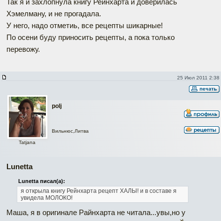
Так я и захлопнула книгу Рейнхарта и доверилась
Хэмелману, и не прогадала.
У него, надо отметиь, все рецепты шикарные!
По осени буду приносить рецепты, а пока только
перевожу.
25 Июл 2011 2:38
polj
Вильнюс,Литва
Tatjana
Lunetta
Lunetta писал(а):
я открыла книгу Рейнхарта рецепт ХАЛЫ! и в составе я
увидела МОЛОКО!
Маша, я в оригинале Райнхарта не читала...увы,но у