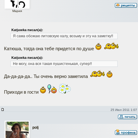
Мария
Katjuwka писал(а):
Я сама обожаю литовскую халу, возьму и эту на заметку!!
Катюша, тогда она тебе придется по душе
Katjuwka писал(а):
Не могу, она вся такая пушистенькая, супер!!
Да-да-да-да.. Ты очень верно заметила
Приходи в гости
25 Июл 2011 1:07
polj