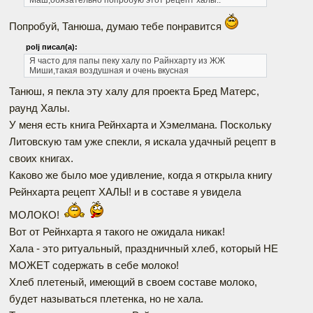
Маш,обязательно попробую этот рецепт халы..
Попробуй, Танюша, думаю тебе понравится
polj писал(а):
Я часто для папы пеку халу по Райнхарту из ЖЖ
Миши,такая воздушная и очень вкусная
Танюш, я пекла эту халу для проекта Бред Матерс,
раунд Халы.
У меня есть книга Рейнхарта и Хэмелмана. Поскольку
Литовскую там уже спекли, я искала удачный рецепт в
своих книгах.
Каково же было мое удивление, когда я открыла книгу
Рейнхарта рецепт ХАЛЫ! и в составе я увидела
МОЛОКО!
Вот от Рейнхарта я такого не ожидала никак!
Хала - это ритуальный, праздничный хлеб, который НЕ
МОЖЕТ содержать в себе молоко!
Хлеб плетеный, имеющий в своем составе молоко,
будет называться плетенка, но не хала.