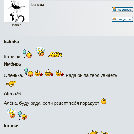
Lunetta
Мария
katinka
Катюша,
Имбирь
Оленька,
Рада была тебя увидеть
Alena76
Алёна, буду рада, если рецепт тебя порадует
loranas