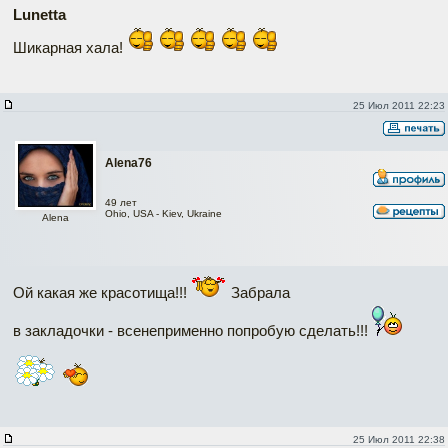
Lunetta
Шикарная хала!
25 Июл 2011 22:23
Alena76
49 лет
Ohio, USA - Kiev, Ukraine
Alena
Ой какая же красотища!!!
Забрала
в закладочки - всенеприменно попробую сделать!!!
25 Июл 2011 22:38