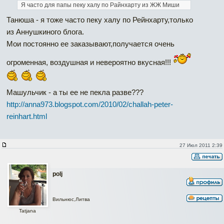
Я часто для папы пеку халу по Райнхарту из ЖЖ Миши
Танюша - я тоже часто пеку халу по Рейнхарту,только
из Аннушкиного блога.
Мои постоянно ее заказывают,получается очень
огроменная, воздушная и невероятно вкусная!!!
Машульчик - а ты ее не пекла разве???
http://anna973.blogspot.com/2010/02/challah-peter-
reinhart.html
27 Июл 2011 2:39
polj
Вильнюс,Литва
Tatjana