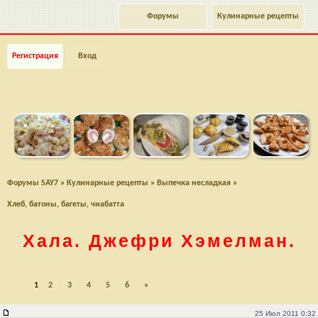
Форумы
Кулинарные рецепты
Регистрация
Вход
Форумы SAY7
»
Кулинарные рецепты
»
Выпечка несладкая
»
Хлеб, батоны, багеты, чиабатта
Хала. Джефри Хэмелман.
1
2
3
4
5
6
»
Хала. Джефри Хэмелман.
25 Июл 2011 0:32