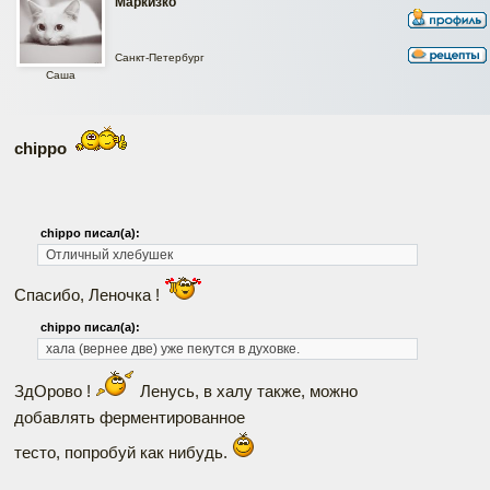
Маркизко
Санкт-Петербург
Саша
chippo
chippo писал(а):
Отличный хлебушек
Спасибо, Леночка !
chippo писал(а):
хала (вернее две) уже пекутся в духовке.
ЗдОрово !
Ленусь, в халу также, можно
добавлять ферментированное
тесто, попробуй как нибудь.