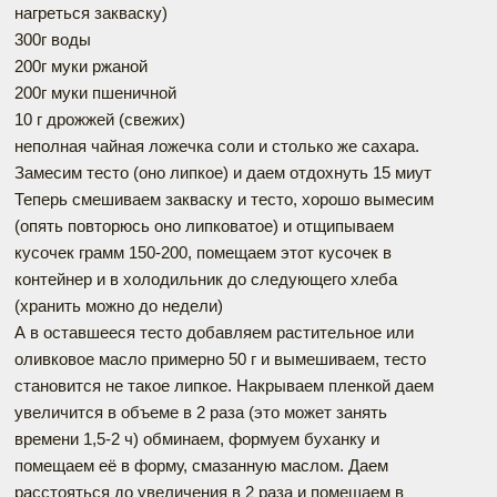
нагреться закваску)
300г воды
200г муки ржаной
200г муки пшеничной
10 г дрожжей (свежих)
неполная чайная ложечка соли и столько же сахара.
Замесим тесто (оно липкое) и даем отдохнуть 15 миут
Теперь смешиваем закваску и тесто, хорошо вымесим
(опять повторюсь оно липковатое) и отщипываем
кусочек грамм 150-200, помещаем этот кусочек в
контейнер и в холодильник до следующего хлеба
(хранить можно до недели)
А в оставшееся тесто добавляем растительное или
оливковое масло примерно 50 г и вымешиваем, тесто
становится не такое липкое. Накрываем пленкой даем
увеличится в объеме в 2 раза (это может занять
времени 1,5-2 ч) обминаем, формуем буханку и
помещаем её в форму, смазанную маслом. Даем
расстояться до увеличения в 2 раза и помещаем в