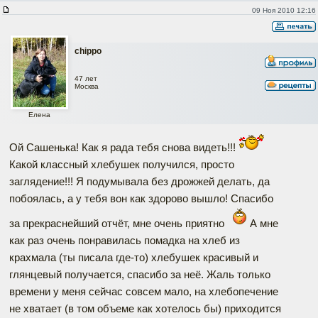
09 Ноя 2010 12:16
chippo
47 лет
Москва
Елена
Ой Сашенька! Как я рада тебя снова видеть!!!
Какой классный хлебушек получился, просто
заглядение!!! Я подумывала без дрожжей делать, да
побоялась, а у тебя вон как здорово вышло! Спасибо
за прекраснейший отчёт, мне очень приятно
А мне
как раз очень понравилась помадка на хлеб из
крахмала (ты писала где-то) хлебушек красивый и
глянцевый получается, спасибо за неё. Жаль только
времени у меня сейчас совсем мало, на хлебопечение
не хватает (в том объеме как хотелось бы) приходится